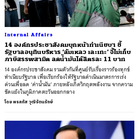
Internal Affairs
14 องค์กรประชาสังคมบุกหน้าทำเนียบฯ ชี้
รัฐบาลอนุทินบริหาร ‘ล้มเหลว เละเทะ’ จี้ไม่เก็บ
ภาษีสรรพสามิต ลดน้ำมันได้ลิตรละ 11 บาท
14 องค์กรประชาสังคม รวมตัวกันที่ศูนย์รับเรื่องราวร้องทุกข์
ทำเนียบรัฐบาล เพื่อเรียกร้องให้รัฐบาลดำเนินมาตรการเร่ง
ด่วนเพื่อลด ‘ค่าน้ำมัน’ ภายหลังเกิดวิกฤตพลังงาน จากความ
ขัดแย้งในภูมิภาคตะวันออกกลาง
โดย
พรลภัส วุฒิรัตนรักษ์