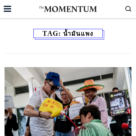
TAG:
น้ำมันแพง