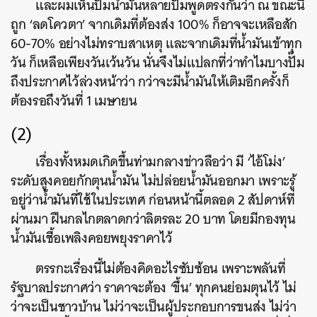
และผมเห็นปั๊มน้ำมันหลายปั๊มพูดตรงกันว่า ณ ขณะนี้
ถูก ‘ลดโควตา’ จากเดิมที่ต้องส่ง 100% ก็อาจจะเหลือสัก
60-70% อย่างไม่ทราบสาเหตุ และจากเดิมที่น้ำมันเข้าทุก
วัน ก็เหลือเพียงวันเว้นวัน นั่นจึงไม่แปลกที่ว่าทำไมบางปั๊ม
ถึงประกาศไว้ล่วงหน้าว่า กว่าจะมีน้ำมันให้เติมอีกครั้งก็
ต้องรอถึงวันที่ 1 เมษายน
(2)
เรื่องทั้งหมดเกิดขึ้นท่ามกลางข่าวลือว่า มี ‘ไอ้โม่ง’
ระดับสูงคอยกักตุนน้ำมัน ไม่ปล่อยน้ำมันออกมา เพราะรู้
อยู่ว่าน้ำมันที่ใช้ในประเทศ ก่อนหน้านี้ตลอด 2 สัปดาห์ที่
ผ่านมา ฝืนกลไกตลาดกว่าลิตรละ 20 บาท โดยมีกองทุน
น้ำมันเชื้อเพลิงคอยพยุงราคาไว้
ตรรกะเรื่องนี้ไม่ต้องคิดอะไรซับซ้อน เพราะพลันที่
รัฐบาลประกาศว่า ราคาจะต้อง ‘ขึ้น’ ทุกคนย่อมตุนไว้ ไม่
ว่าจะเป็นชาวบ้าน ไม่ว่าจะเป็นผู้ประกอบการขนส่ง ไม่ว่า