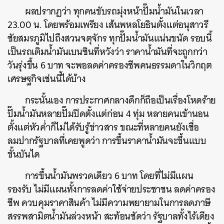
ผลปรากฏว่า ทุกคนขับรถมุ่งหน้าปั๊มน้ำมันในเวลา
23.00 น. โดยพร้อมเพรียง เส้นพหลโยธินตั้งแต่อนุสาวรี
ชัยสมรภูมิไปถึงสวนจตุจักร ทุกปั๊มน้ำมันแน่นขนัด รอบนี้
เป็นรถเติมน้ำมันเบนซินที่หวังว่า ราคาน้ำมันที่จะถูกกว่า
วันรุ่งขึ้น 6 บาท จะพอลดค่าครองชีพคนธรรมดาในวิกฤต
เศรษฐกิจเช่นนี้ได้บ้าง
กระนั้นเอง การประกาศกลางดึกก็ถือเป็นเรื่องโหดร้าย
ปั๊มน้ำมันหลายปั๊มปิดตั้งแต่ก่อน 4 ทุ่ม หลายคนเข้านอน
ตั้งแต่หัวค่ำก็ไม่ได้รับรู้ข่าวสาร ขณะที่หลายคนยังเชื่อ
ลมปากรัฐบาลที่เคยพูดว่า การขึ้นราคาน้ำมันจะขึ้นแบบ
ขั้นบันได
การขึ้นน้ำมันพรวดเดียว 6 บาท โดยที่ไม่มีแผน
รองรับ ไม่มีแผนทั้งการลดค่าใช้จ่ายประชาชน ลดค่าครอง
ชีพ ควบคุมราคาสินค้า ไม่มีความพยายามในการลดภาษี
สรรพสามิตน้ำมันล่วงหน้า สะท้อนชัดว่า รัฐบาลทั้งไร้เดียง