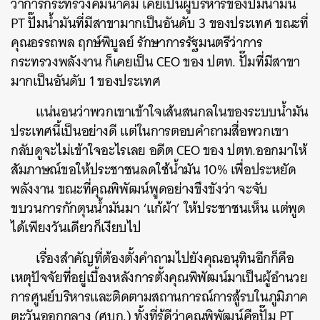
ว่าการกระทรวงคมนาคม เคยเป็นผู้บริหารของปั๊มน้ำมัน
PT ปั๊มน้ำมันที่มีสาขามากเป็นอันดับ 3 ของประเทศ ขณะที่
คุณอรรถพล ฤกษ์พิบูลย์ รักษาการรัฐมนตรีว่าการ
กระทรวงพลังงาน ก็เคยเป็น CEO ของ ปตท. ปั๊มที่มีสาขา
มากเป็นอันดับ 1 ของประเทศ
แน่นอนว่าพวกเขาเข้าใจเส้นสนกลในของระบบน้ำมัน
ประเทศนี้เป็นอย่างดี แต่ในการตอบคำถามสื่อพวกเขา
กลับดูจะไม่เข้าใจอะไรเลย อดีต CEO ของ ปตท.ออกมาให้
สัมภาษณ์ขอให้ประชาชนลดใช้น้ำมัน 10% เพื่อประหยัด
พลังงาน ขณะที่คุณพิพัฒน์พูดอย่างขึงขังว่า จะจับ
ขบวนการกักตุนน้ำมันมา ‘แก้ผ้า’ ให้ประชาชนเห็น แต่พูด
ได้เพียงวันเดียวก็เงียบไป
เรื่องสำคัญที่ต้องตั้งคำถามไปยังคุณอนุทินอีกก็คือ
เหตุปัจจัยที่อยู่เบื้องหลังการตั้งคุณพิพัฒน์มาเป็นผู้อำนวย
การศูนย์บริหารและติดตามสถานการณ์การสู้รบในภูมิภาค
ตะวันออกกลาง (ศบก.) ทั้งที่รู้ดีว่าคุณพิพัฒน์คือปั๊ม PT