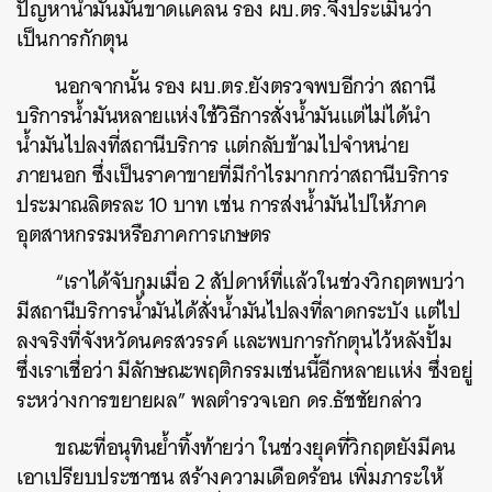
ปัญหาน้ำมันมันขาดแคลน รอง ผบ.ตร.จึงประเมินว่า
เป็นการกักตุน
นอกจากนั้น รอง ผบ.ตร.ยังตรวจพบอีกว่า สถานี
บริการน้ำมันหลายแห่งใช้วิธีการสั่งน้ำมันแต่ไม่ได้นำ
น้ำมันไปลงที่สถานีบริการ แต่กลับข้ามไปจำหน่าย
ภายนอก ซึ่งเป็นราคาขายที่มีกำไรมากกว่าสถานีบริการ
ประมาณลิตรละ 10 บาท เช่น การส่งน้ำมันไปให้ภาค
อุตสาหกรรมหรือภาคการเกษตร
“เราได้จับกุมเมื่อ 2 สัปดาห์ที่แล้วในช่วงวิกฤตพบว่า
มีสถานีบริการน้ำมันได้สั่งน้ำมันไปลงที่ลาดกระบัง แต่ไป
ลงจริงที่จังหวัดนครสวรรค์ และพบการกักตุนไว้หลังปั้ม
ซึ่งเราเชื่อว่า มีลักษณะพฤติกรรมเช่นนี้อีกหลายแห่ง ซึ่งอยู่
ระหว่างการขยายผล” พลตำรวจเอก ดร.ธัชชัยกล่าว
ขณะที่อนุทินย้ำทิ้งท้ายว่า ในช่วงยุคที่วิกฤตยังมีคน
เอาเปรียบประชาชน สร้างความเดือดร้อน เพิ่มภาระให้