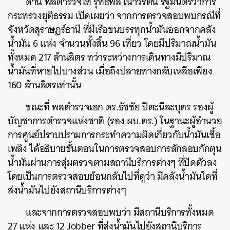
ด้าน พลตำรวจโท รุทธพล เนาวรัตน์ รัฐมนตรีว่าการ
กระทรวงยุติธรรม เปิดเผยว่า จากการตรวจสอบพบกรณีที่
จังหวัดสุราษฎร์ธานี ที่มีเรือขนบรรทุกน้ำมันออกจากคลัง
น้ำมัน 6 แห่ง จำนวนทั้งสิ้น 96 เที่ยว โดยมีปริมาณน้ำมัน
ทั้งหมด 217 ล้านลิตร ทว่าระหว่างการเดินทางมีปริมาณ
น้ำมันที่หายไปบางส่วน เมื่อถึงปลายทางกลับเหลือเพียง
160 ล้านลิตรเท่านั้น
ขณะที่ พลตำรวจเอก ดร.ธัชชัย ปิตะนีละบุตร รองผู้
บัญชาการตำรวจแห่งชาติ (รอง ผบ.ตร.) ในฐานะผู้อำนวย
การศูนย์ปราบปรามการกระทำความผิดเกี่ยวกับน้ำมันเชื้อ
เพลิง ได้อธิบายขั้นตอนในการตรวจสอบการลักลอบกักตุน
น้ำมันผ่านการสุ่มตรวจตามสถานีบริการต่างๆ ที่ปิดตัวลง
ค้นหา
โดยเป็นการตรวจสอบย้อนกลับไปที่ดูว่า มีคลังน้ำมันใดที่
SHARE
TWEET
LINE
EMAIL
ส่งน้ำมันไปยังสถานีบริการต่างๆ
และจากการตรวจสอบพบว่า มีสถานีบริการทั้งหมด
27 แห่ง และ 12 Jobber ที่ส่งน้ำมันไปยังสถานีบริการ