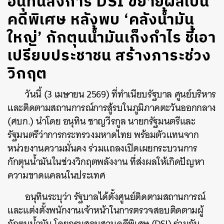
อนุทินสั่งการ DSI ขยายผลเป็น
คดีพิเศษ หลังพบ ‘คลังน้ำมัน
ใหญ่’ กักตุนน้ำมันเก็งกำไร ชี้เอา
เปรียบประชาชน สร้างภาระช่วง
วิกฤต
วันนี้ (3 เมษายน 2569) ที่ทำเนียบรัฐบาล
ศูนย์บริหาร
และติดตามสถานการณ์การสู้รบในภูมิภาคตะวันออกกลาง
(ศบก.) นำโดย อนุทิน ชาญวีรกูล นายกรัฐมนตรีและ
รัฐมนตรีว่าการกระทรวงมหาดไทย พร้อมตัวแทนจาก
หน่วยงานความมั่นคง ร่วมแถลงเปิดเผยกระบวนการ
กักตุนน้ำมันในช่วงวิกฤตพลังงาน ที่ส่งผลให้เกิดปัญหา
ความขาดแคลนในประเทศ
อนุทินระบุว่า รัฐบาลได้ตั้งศูนย์ติดตามสถานการณ์
และแต่งตั้งพนักงานเจ้าหน้าในการตรวจสอบติดตามผู้
กักตุนน้ำมัน โดยกรมสอบสวนคดีพิเศษ (DSI) ร่วมกับ