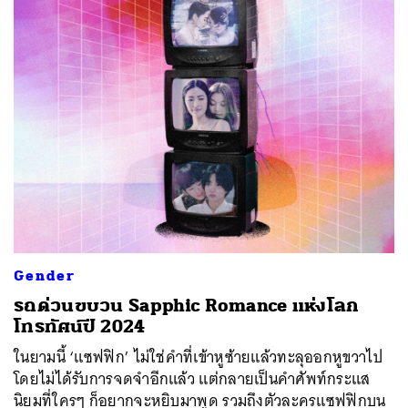
Gender
รถด่วนขบวน Sapphic Romance แห่งโลก
โทรทัศน์ปี 2024
ในยามนี้ ‘แซฟฟิก’ ไม่ใช่คำที่เข้าหูซ้ายแล้วทะลุออกหูขวาไป
โดยไม่ได้รับการจดจำอีกแล้ว แต่กลายเป็นคำศัพท์กระแส
นิยมที่ใครๆ ก็อยากจะหยิบมาพูด รวมถึงตัวละครแซฟฟิกบน