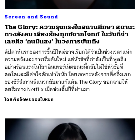
Screen and Sound
The Glory: ความรุนแรงในสถานศึกษา สถานะ
ทางสังคม เสียงร้องทุกข์จากโจทก์ ในวันที่จํา
เลยคือ ‘คนมีแสง’ ในวงการบันเทิง
สัปดาห์แรกของการขึ้นปีใหม่อาจเรียกได้ว่าเป็นช่วงเวลาแห่ง
ความหวังและการเริ่มต้นใหม่ แต่หัวข้อที่กำลังเป็นที่พูดถึง
อย่างร้อนแรงในโลกอินเทอร์เน็ตขณะนี้กลับไม่ใช่หัวข้อที่
สดใสและดีต่อใจสักเท่าไรนัก โดยเฉพาะหลังจากที่ครึ่งแรก
ของซีรีส์เกาหลีแนวกลับมาแก้แค้น The Glory ออกฉายให้
สตรีมทาง Netflix เมื่อช่วงสิ้นปีที่ผ่านมา
โดย
ศิรอักษร จอมใบหยก
ค้นหา
SHARE
TWEET
LINE
EMAIL