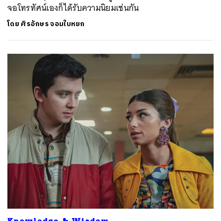
จอโทรทัศน์เองก็ได้รับความนิยมเช่นกัน
โดย
ศิรอักษร จอมใบหยก
Knowledge & Wisdom