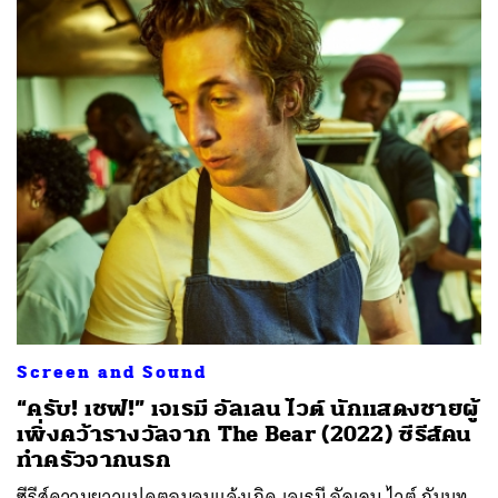
Screen and Sound
“ครับ! เชฟ!” เจเรมี อัลเลน ไวต์ นักแสดงชายผู้
เพิ่งคว้ารางวัลจาก The Bear (2022) ซีรีส์คน
ทำครัวจากนรก
ซีรีส์ความยาวแปดตอนจบแจ้งเกิด เจเรมี อัลเลน ไวต์ กับบท