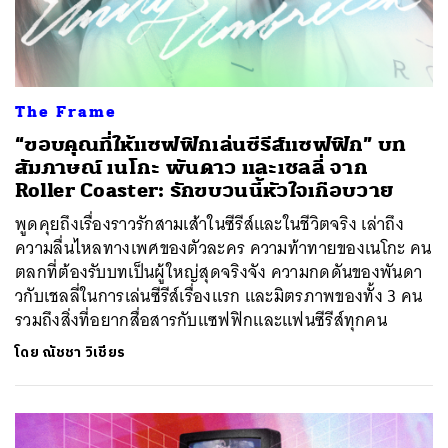
The Frame
“ขอบคุณที่ให้แซฟฟิกเล่นซีรีส์แซฟฟิก” บท
สัมภาษณ์ เนโกะ พันดาว และเชลลี่ จาก
Roller Coaster: รักขบวนนี้หัวใจเกือบวาย
พูดคุยถึงเรื่องราวรักสามเส้าในซีรีส์และในชีวิตจริง เล่าถึง
ความลื่นไหลทางเพศของตัวละคร ความท้าทายของเนโกะ คน
ตลกที่ต้องรับบทเป็นผู้ใหญ่สุดจริงจัง ความกดดันของพันดา
วกับเชลลี่ในการเล่นซีรีส์เรื่องแรก และมิตรภาพของทั้ง 3 คน
รวมถึงสิ่งที่อยากสื่อสารกับแซฟฟิกและแฟนซีรีส์ทุกคน
โดย
ณัชชา วิเชียร