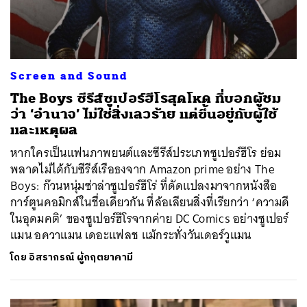
Screen and Sound
The Boys ซีรีส์ซูเปอร์ฮีโรสุดโหด ที่บอกผู้ชม
ว่า ‘อำนาจ’ ไม่ใช่สิ่งเลวร้าย แต่ขึ้นอยู่กับผู้ใช้
และเหตุผล
หากใครเป็นแฟนภาพยนต์และซีรีส์ประเภทซูเปอร์ฮีโร ย่อม
พลาดไม่ได้กับซีรีส์เรือธงจาก Amazon prime อย่าง The
Boys: ก๊วนหนุ่มซ่าล่าซูเปอร์ฮีโร่ ที่ดัดแปลงมาจากหนังสือ
การ์ตูนคอมิกส์ในชื่อเดียวกัน ที่ล้อเลียนสิ่งที่เรียกว่า ‘ความดี
ในอุดมคติ’ ของซูเปอร์ฮีโรจากค่าย DC Comics อย่างซูเปอร์
แมน อควาแมน เดอะเเฟลช แม้กระทั่งวันเดอร์วูแมน
โดย
อิสรากรณ์ ผู้กฤตยาคามี