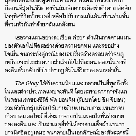
มืดมนที่สุดในชีวิต ดงอึนล้มเลิกความคิดฆ่าตัวตาย ตัดสิน
ใจอุทิศชีวิตทั้งหมดที่เหลือไปกับการแก้แค้นเพื่อนร่วมชั้น
ที่รวมหัวกันทำร้ายกลั่นแกล้งตน
เธอวางแผนอย่างละเอียด ค่อยๆ ดําเนินการตามแผน
ของตัวเองไปทีละอย่างด้วยความอดทน และรออย่าง
ใจเย็น จนกระทั่งคู่กรณีของเธอเริ่มสร้างครอบครัวจนดู
เหมือนจะประสบความสําเร็จกันไปทีละคน ตอนนั้นเองที่
ดงอึนเริ่มกลับเข้าไปปรากฏตัวในชีวิตของคนเหล่านั้น
The Glory
ได้รับความนิยมและกลายเป็นที่พูดถึงทั้ง
ในและต่างประเทศแทบจะทันที โดยเฉพาะฉากการรังแก
ในตอนแรกของซีรีส์ พัค ยอนจิน (รับบทโดย อิม จียอน)
รวมหัวกับกลุ่มเพื่อนใช้แกนม้วนผมนาบตามแขนขาจน
เกิดบาดแผลไหม้ ที่ต่อมากลายเป็นแผลเป็นทั่วร่างกาย
ของดงอึน และเป็นสาเหตุที่ทําให้เธอสวมเสื้อผ้าแขนขา
ยาวมิดชิดอยู่เสมอ จนกลายเป็นเอกลักษณ์ของตัวละครนี้