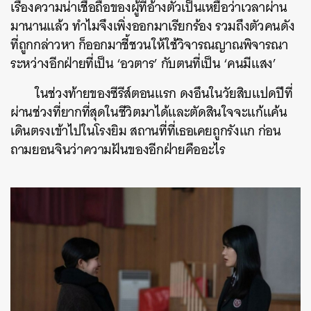
เรื่องความน่าเชื่อถือของผู้ที่อ้างตัวเป็นเหยื่อว่าเวลาผ่าน
มานานแล้ว ทําไมจึงเพิ่งออกมาเรียกร้อง รวมถึงตัวคนดัง
ที่ถูกกล่าวหา ก็ออกมาชี้ชวนให้ใช้วิจารณญาณพิจารณา
ระหว่างอีกฝ่ายที่เป็น ‘อวตาร’ กับตนที่เป็น ‘คนมีแสง’
ในช่วงท้ายของซีรีส์ตอนแรก ดงอึนในวัยสิบแปดปีที่
ผ่านช่วงที่ยากที่สุดในชีวิตมาได้และตัดสินใจจะแก้แค้น
เดินตรงเข้าไปในโรงยิม สถานที่ที่เธอเคยถูกรังแก ก่อน
ถามยอนจินว่าความฝันของอีกฝ่ายคืออะไร