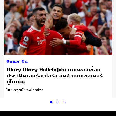
Game On
Glory Glory Hallelujah: บทเพลงเชื่อม
ประวัติศาสตร์สเปอร์ส-ลีดส์-แมนเชสเตอร์
ยูไนเต็ด
โดย กฤตนัย จงไกรจักร