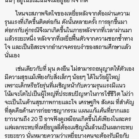
นั้นๆ อยู่ในขณะนั้นจึงมีอยู่อย่างจํากัด
ไหนจะสภาพจิตใจของเหยื่อหลังจากต้องผ่านความ
รุนแรงที่เกิดขึ้นติดต่อกัน ดังนั้นหลายครั้ง การลุกขึ้นมา
ต่อกรกับคู่กรณีจึงมาเกิดขึ้นในภายหลังจากที่เวลาผ่านมา
แล้วระยะหนึ่ง หลังจากที่เหยื่อฟื้นตัวจากความชอกชํ้าทาง
ใจ และเป็นอิสระจากอํานาจครอบงําของสถานศึกษาแล้ว
นั่นเอง
เช่นเดียวกับที่ มุน ดงอึน ไม่สามารถอนุญาตให้ตัวเอง
มีความสุขแม้เพียงกับสิ่งเล็กๆ น้อยๆ ได้ในวัยผู้ใหญ่
เพราะเด็กหรือวัยรุ่นที่เผชิญหน้ากับความรุนแรงมีแนว
โน้มจะโตไปเป็นผู้ใหญ่ที่ประสบปัญหาในการใช้ชีวิต ไม่ว่า
จะเป็นในด้านสุขภาพกายและใจ เศรษฐกิจ สังคม ที่สําคัญ
ที่สุดคือด้านการก่ออาชญากรรม แผนแก้แค้นที่ยากและ
ยาวนานถึง 20 ปี อาจฟังดูเหมือนเกิดขึ้นได้เพียงในละคร
แต่ผลกระทบที่เหยื่อบูลลี่ต้องเผชิญนั้นล้วนเป็นผลกระทบ
ระยะยาว นั่นหมายความว่าเหยื่อบางคนจะต้องรับมือกับ