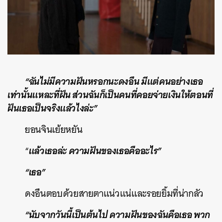
“ฉันไม่มีความฝันหรอกนะดงอึน มีแต่คนอย่างเธอ
เท่านั้นแหละที่ฝัน ส่วนฉันก็เป็นคนที่คอยจ่ายเงินให้ตอนที่
ฝันเธอเป็นจริงแล้วไงล่ะ”
ยอนจินเย้ยหยัน
แล้วเธอล่ะ ความฝันของเธอคืออะไร”
“
“เธอ”
ดงอึนตอบด้วยสายตาแน่วแน่และรอยยิ้มที่น่ากลัว
“นับจากวันนี้เป็นต้นไป ความฝันของฉันคือเธอ พวก