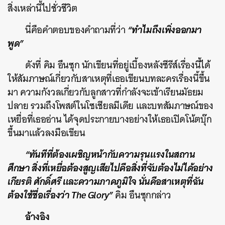
สิ่งเหล่านี้ไปชั่วชีวิต
“ทำไมถึงเพิ่งออกมา
นี่คือคําตอบของคําถามที่ว่า
พูด”
ดังที่ คิม อึนซุก นักเขียนที่อยู่เบื้องหลังซีรีส์เรื่องนี้ได้
ให้สัมภาษณ์เกี่ยวกับสาเหตุที่เธอเขียนบทละครเรื่องนี้ขึ้น
มา ความกังวลเกี่ยวกับลูกสาวที่กําลังจะเข้าเรียนมัธยม
ปลาย รวมถึงโพสต์ในโซเชียลมีเดีย และบทสัมภาษณ์ของ
เหยื่อที่เธออ่าน ได้จุดประกายบางอย่างให้เธอเปิดโน้ตบุ๊ก
ขึ้นมาแล้วลงมือเขียน
“ทันทีที่ต้องเผชิญหน้ากับความรุนแรงในสถาน
ศึกษา สิ่งที่เหยื่อต้องสูญเสียไปคือสิ่งที่จับต้องไม่ได้อย่าง
เกียรติ ศักดิ์ศรี และความภาคภูมิใจ นั่นคือสาเหตุที่ฉัน
ต้องใช้ชื่อเรื่องว่า The Glory”
คิม อึนซุกกล่าว
อ้างอิง