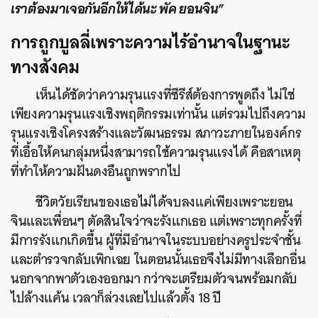
เราต้องมาเจอกันอีกให้ได้นะ พัค ยอนจิน”
การถูกบูลลี่เพราะความไร้อํานาจในฐานะ
ทางสังคม
เห็นได้ชัดว่าความรุนแรงที่ซีรีส์ต้องการพูดถึง ไม่ใช่
เพียงความรุนแรงเชิงพฤติกรรมเท่านั้น แต่รวมไปถึงความ
รุนแรงเชิงโครงสร้างและวัฒนธรรม สภาวะภายในองค์กร
ที่เอื้อให้คนกลุ่มหนึ่งสามารถใช้ความรุนแรงได้ คือสาเหตุ
ที่ทําให้ความฝันดงอึนถูกพรากไป
ชีวิตวัยเรียนของเธอไม่ได้จบลงแค่เพียงเพราะยอน
ค้นหา
จินและเพื่อนๆ ตัดสินใจว่าจะรังแกเธอ แต่เพราะทุกครั้งที่
SHARE
TWEET
LINE
EMAIL
มีการรังแกเกิดขึ้น ผู้ที่มีอํานาจในระบบอย่างครูประจําชั้น
และตํารวจกลับเพิกเฉย ในตอนนั้นเธอจึงไม่มีทางเลือกอื่น
นอกจากพาตัวเองออกมา กว่าจะเตรียมตัวจนพร้อมกลับ
ไปล้างแค้น เวลาก็ล่วงเลยไปแล้วตั้ง 18 ปี