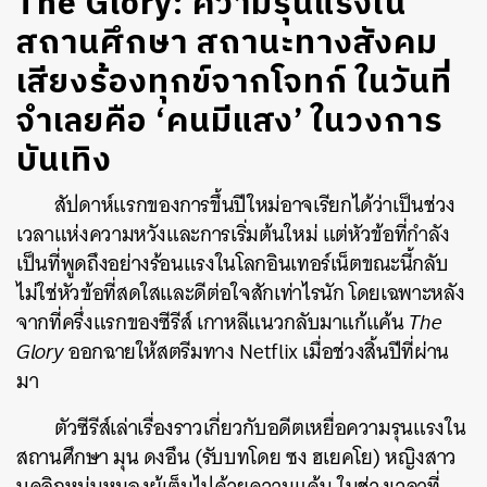
The Glory: ความรุนแรงใน
สถานศึกษา สถานะทางสังคม
เสียงร้องทุกข์จากโจทก์ ในวันที่
จําเลยคือ ‘คนมีแสง’ ในวงการ
บันเทิง
สัปดาห์แรกของการขึ้นปีใหม่อาจเรียกได้ว่าเป็นช่วง
เวลาแห่งความหวังและการเริ่มต้นใหม่ แต่หัวข้อที่กำลัง
เป็นที่พูดถึงอย่างร้อนแรงในโลกอินเทอร์เน็ตขณะนี้กลับ
ไม่ใช่หัวข้อที่สดใสและดีต่อใจสักเท่าไรนัก โดยเฉพาะหลัง
จากที่ครึ่งแรกของซีรีส์ เกาหลีแนวกลับมาแก้แค้น
The
Glory
ออกฉายให้สตรีมทาง Netflix เมื่อช่วงสิ้นปีที่ผ่าน
มา
ตัวซีรีส์เล่าเรื่องราวเกี่ยวกับอดีตเหยื่อความรุนแรงใน
สถานศึกษา มุน ดงอึน (รับบทโดย ซง ฮเยคโย) หญิงสาว
บุคลิกหม่นหมองผู้เต็มไปด้วยความแค้น ในช่วงเวลาที่