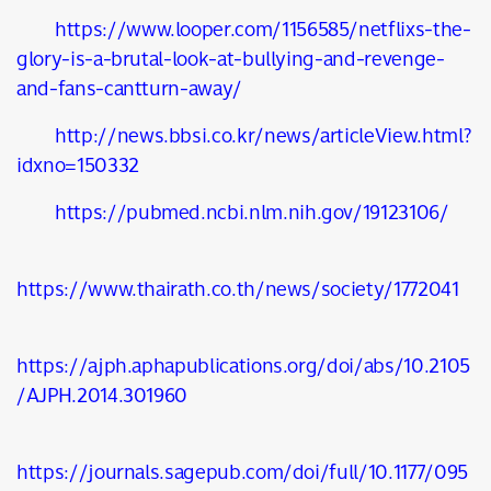
https://www.looper.com/1156585/netflixs-the-
glory-is-a-brutal-look-at-bullying-and-revenge-
and-fans-cantturn-away/
http://news.bbsi.co.kr/news/articleView.html?
idxno=150332
https://pubmed.ncbi.nlm.nih.gov/19123106/
https://www.thairath.co.th/news/society/1772041
https://ajph.aphapublications.org/doi/abs/10.2105
/AJPH.2014.301960
https://journals.sagepub.com/doi/full/10.1177/095