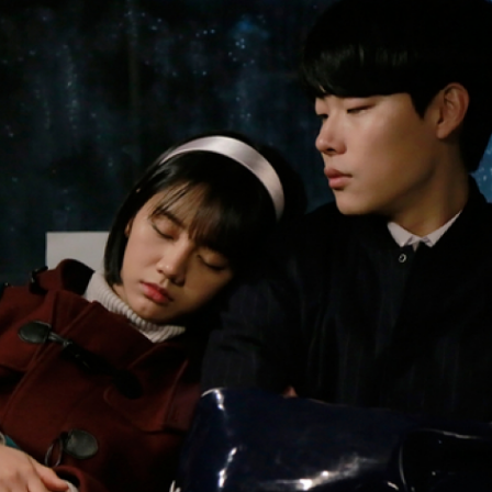
SHARE
TWEET
LINE
EMAIL