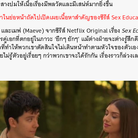
สางปมให้เนื้อเรื่องมีพลวัตและมีเสน่ห์มากยิ่งขึ้น
อหาในย่อหน้าถัดไปเปิดเผยเนื้อหาสำคัญของซีรีส์ Sex Educ
 และเมฟ (Maeve) จากซีรีส์ Netflix Original เรื่อง
Sex E
่เอกที่ตกอยู่ในภาวะ ‘ยึกๆ ยักๆ’ แม้ต่างฝ่ายจะต่างรู้สึกดี
าวที่ทำให้พวกเขาตัดสินใจไม่เดินหน้าทำตามหัวใจของตัวเองเ
ม่รู้ตัวอยู่เรื่อยๆ กว่าพวกเขาจะได้รักกัน เรื่องราวก็ล่วงเ