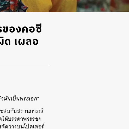
ารของคอซี
อผิด เผลอ
่ามันเป็นพระเอก
”
ยประสบกับสถานการณ์
ันใจให้บรรดาพระรอง
งการจัดวางบนโปสเตอร์