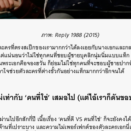
ภาพ: Reply 1988 (2015)
วละครที่ตรงสเป็กของเรามากกว่าได้ลงเอยกับนางเอกและกล
ต่แน่นอนว่าไม่ใช่ทุกคนที่ชอบผู้ชายบุคลิกนุ่มนิ่มแบบแท็ก
็นพระเอกคือจองฮวัน ก็ย่อมไม่ใช่ทุกคนที่จะชอบผู้ชายปาก
จช่วยตัวละครที่ต่างขั้วกันอย่างแท็กมากกว่าอีกจนได้
ม่เท่ากับ ‘คนที่ใช่’ เสมอไป (แต่ไอ้เราก็ดันชอ
่านไปอีกสักกี่ปี เนื้อเรื่อง ‘คนที่ดี VS คนที่ใช่’ ก็จะยังค
ด้านที่เปราะบาง และความไม่เพอร์เฟกต์ของตัวละครเอกนี่แห