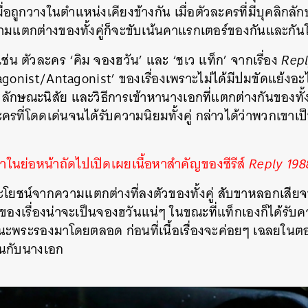
มื่อถูกวางในตำแหน่งเคียงข้างกัน เมื่อตัวละครที่มีบุคลิกลั
แตกต่างของทั้งคู่ก็จะขับเน้นคาแรกเตอร์ของกันและกันให้เ
เช่น ตัวละคร ‘คิม จองฮวัน’ และ ‘ชเว แท็ก’ จากเรื่อง
Repl
tagonist/Antagonist’ ของเรื่องเพราะไม่ได้มีปมขัดแย้งอ
ก ลักษณะนิสัย และวิธีการเข้าหานางเอกที่แตกต่างกันของทั้งค
ครที่โดดเด่นจนได้รับความนิยมทั้งคู่ กล่าวได้ว่าพวกเขา
อหาในย่อหน้าถัดไปเปิดเผยเนื้อหาสำคัญของซีรีส์
Reply 198
โยชน์จากความแตกต่างที่ลงตัวของทั้งคู่ สับขาหลอกเสียจน
กของเรื่องน่าจะเป็นจองฮวันแน่ๆ ในขณะที่แท็กเองก็ได้รับค
นะพระรองมาโดยตลอด ก่อนที่เนื้อเรื่องจะค่อยๆ เฉลยในตอ
านกับนางเอก
นหา