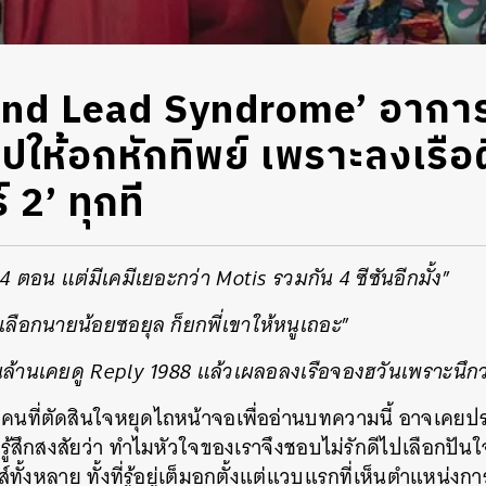
econd Lead Syndrome’ อาก
สาปให้อกหักทิพย์ เพราะลงเรื
์ 2’ ทุกที
4 ตอน แต่มีเคมีเยอะกว่า Motis รวมกัน 4 ซีซันอีกมั้ง
”
่เลือกนายน้อยซอยุล ก็ยกพี่เขาให้หนูเถอะ
”
นล้านเคยดู Reply 1988 แล้วเผลอลงเรือจองฮวันเพราะนึกว
ายคนที่ตัดสินใจหยุดไถหน้าจอเพื่ออ่านบทความนี้ อาจเค
 ก็รู้สึกสงสัยว่า ทำไมหัวใจของเราจึงชอบไม่รักดีไปเลือกป
์ทั้งหลาย ทั้งที่รู้อยู่เต็มอกตั้งแต่แวบแรกที่เห็นตำแหน่