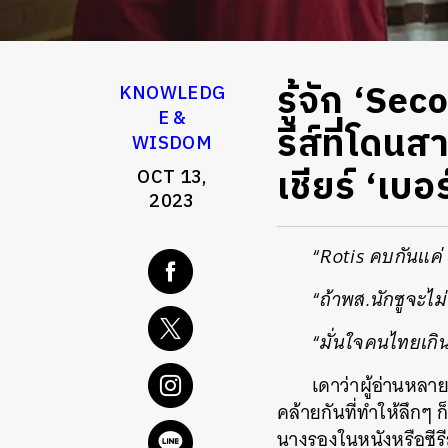
รู้จัก ‘S
KNOWLEDG
E &
รีส์ที่โดน
WISDOM
เชียร์ ‘เบอร
OCT 13,
2023
“
Rotis คบกันแค่ 
“
ถ้าพส.นักซูจะไม
“
มั่นใจคนไทยเกิ
เดาว่าผู้อ่านหล
คล้ายกันที่ทำให้ลึกๆ
นางรองในหนังหรือซีรีส