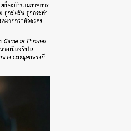
รียดก็จะมักฉายภาพการ
าม ถูกข่มขืน ถูกกระทำ
งเพศมากกว่าตัวละคร
้ง
Game of Thrones
ความเป็นจริงใน
คกลาง และยุคกลางก็