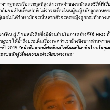
้มาจากฐานะหรือตระกูลที่สูงส่ง ภาพจำของหนังและซีรีส์พีเ
SHARE
TWEET
LINE
EMAIL
ำกันจนเป็นเรื่องปกติ ไม่ว่าจะเรื่องไหนผู้หญิงมักถูกลวนล
ที่ปฏิเสธไม่ได้ว่าเรามักจะเห็นฉากตัวละครหญิงถูกกระทำทา
มาร์ติน ผู้เขียนหนังสือซึ่งมีส่วนร่วมในการสร้างซีรีส์ HBO ทั
ragon
ได้ย้ำถึงประเด็นเรื่องเพศว่าเขาอ้างอิงบางส่วนจาก
“หนังสือพวกนี้สะท้อนถึงสังคมปิตาธิปไตยในยุ
ื่อปี 2015
รตระหนักรู้เรื่องความเท่าเทียมทางเพศ”