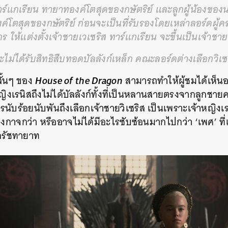
าร์แกเรียน ทายาทองค์โตสุดของกษัตริย์ และลูกผู้น้องของนา
โตสุดของกษัตริย์ ก่อนจะเป็นที่รับรองโดยเหล่าลอร์ดผู้
ร ให้แต่งตั้งเจ้าชายเวเซริส ทาร์แกเรียน จะขึ้นเป็นเจ้า
จะไม่ได้รับสิทธิสืบทอดบัลลังก์เหล็ก คณะลอร์ดต่างเลือกวิเซ
House of the Dragon
สั้นๆ ของ
สามารถทำให้ผู้ชมได้เห็น
ญิงเรนิสถึงไม่ได้บัลลังก์ทั้งที่เป็นหลานสายตรงจากลูกชา
นับร้อยนับพันถึงเลือกเจ้าชายวิเซริส เป็นเพราะเจ้าหญิงเร
่งกาจกว่า หรืออาจไม่ได้มีอะไรซับซ้อนมากไปกว่า ‘เพศ’ ที่เ
กรัชทายาท