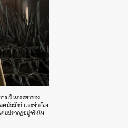
นอการเป็นภรรยาของ
ทอดบัลลังก์ และจำต้อง
่เคยปรากฏอยู่จริงใน