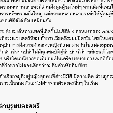
มบ้างเล็กน้อยแต่ก็ยังคงเส้นคงวาต่อเส้นเรื่องหลัก สร้าง
ความหลากหลายจะมีส่วนดึงดูดผู้ชมใหม่ๆ จากเดิมที่แทบไม่
องราวหรือความยิ่งใหญ่ แต่ความหลากหลายจะทำให้ผู้คนรู้ส
่งของซีรีส์ได้ด้วยเหมือนกัน
าะห์ประเด็นทางเพศที่เกิดขึ้นในซีรีส์ 3 ตอนแรกของ
Hous
ยนที่สวมแว่นสตรีนิยม ทั้งการเสียดสีระบบปิตาธิปไตยในแ
จจุบัน การตีความตัวละครหญิงที่แตกต่างกันในแต่ละมุมมอง
ด็กสาวที่ว่างเปล่าไม่มีคุณสมบัติผู้นำ บ้างก็ว่า ‘อลิเซนต์ ไ
าจ หรือโสเภณีจากซ่องก็ย่อมเป็นเครื่องระบายทางเพศที่
กที่ว่าหากไม่ลองเลือกว่าจะทีมดำหรือทีมเขียว
ถ้าเลือกอยู่ทีมผู้หญิงทุกคนที่ต่างมีมิติ มีความคิด ล้วนถ
องราวเป็นของตัวเองไม่ต่างจากตัวละครอื่นๆ ในเรื่อง
าบุรุษและสตรี