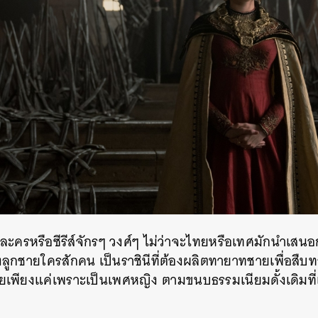
ละครหรือซีรีส์จักรๆ วงศ์ๆ ไม่ว่าจะไทยหรือเทศมักนำเส
งลูกชายใครสักคน เป็นราชินีที่ต้องผลิตทายาทชายเพื่อสืบ
ายเพียงแค่เพราะเป็นเพศหญิง ตามขนบธรรมเนียมดั้งเดิมที
นหา