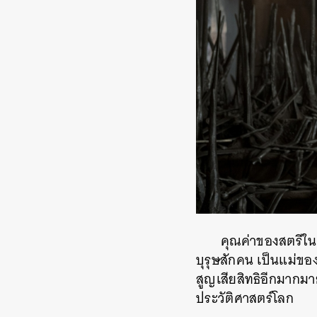
คุณค่าของสตรีใน
บุรุษสักคน เป็นแม่ขอ
สูญเสียสิทธิอีกมากม
ประวัติศาสตร์โลก
ค้