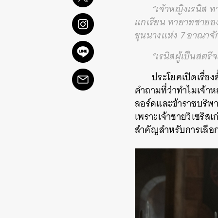
“เจ้าหญิงเรนิส ท
แกเรียน ทายาทชายองค์
ขุนนางแห่ง 7 อาณาจัก
“เรนิสผู้เป็นสตรี
ประโยคเปิดเรื่อง
คำถามที่ว่าทำไมเจ้าห
ลอร์ดและข้าราชบริพาร
เพราะเจ้าชายวิเซริสเก
สำคัญสำหรับการเลือ