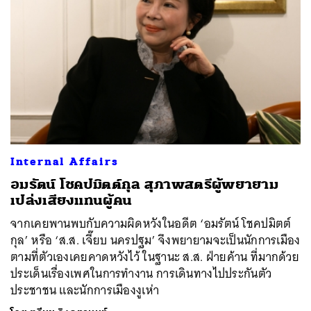
Internal Affairs
อมรัตน์ โชคปมิตต์กุล สุภาพสตรีผู้พยายาม
เปล่งเสียงแทนผู้คน
จากเคยพานพบกับความผิดหวังในอดีต ‘อมรัตน์ โชคปมิตต์
กุล’ หรือ ‘ส.ส. เจี๊ยบ นครปฐม’ จึงพยายามจะเป็นนักการเมือง
ตามที่ตัวเองเคยคาดหวังไว้ ในฐานะ ส.ส. ฝ่ายค้าน ที่มากด้วย
ประเด็นเรื่องเพศในการทำงาน การเดินทางไปประกันตัว
ประชาชน และนักการเมืองงูเห่า