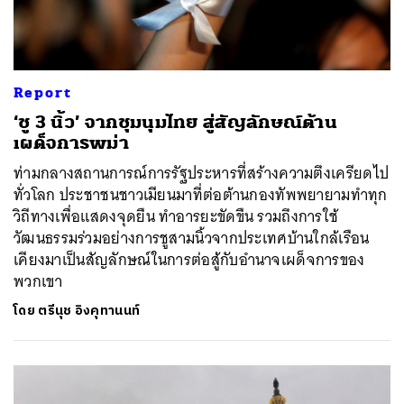
Report
‘ชู 3 นิ้ว’ จากชุมนุมไทย สู่สัญลักษณ์ต้าน
เผด็จการพม่า
ท่ามกลางสถานการณ์การรัฐประหารที่สร้างความตึงเครียดไป
ทั่วโลก ประชาชนชาวเมียนมาที่ต่อต้านกองทัพพยายามทำทุก
วิถีทางเพื่อแสดงจุดยืน ทำอารยะขัดขืน รวมถึงการใช้
วัฒนธรรมร่วมอย่างการชูสามนิ้วจากประเทศบ้านใกล้เรือน
เคียงมาเป็นสัญลักษณ์ในการต่อสู้กับอำนาจเผด็จการของ
พวกเขา
โดย
ตรีนุช อิงคุทานนท์
ค้นหา