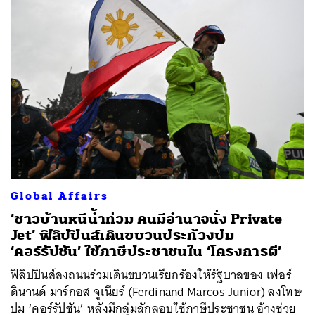
Global Affairs
‘ชาวบ้านหนีน้ำท่วม คนมีอำนาจนั่ง Private
Jet’ ฟิลิปปินส์เดินขบวนประท้วงปม
‘คอร์รัปชัน’ ใช้ภาษีประชาชนใน ‘โครงการผี’
ฟิลิปปินส์ลงถนนร่วมเดินขบวนเรียกร้องให้รัฐบาลของ เฟอร์
ดินานด์ มาร์กอส จูเนียร์ (Ferdinand Marcos Junior) ลงโทษ
ปม ‘คอร์รัปชัน’ หลังมีกลุ่มลักลอบใช้ภาษีประชาชน อ้างช่วย