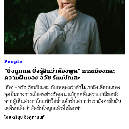
People
“ยิ่งถูกกด ยิ่งรู้สึกว่าต้องพูด” การเมืองและ
ความฝันของ อวัช รัตนปิณฑะ
‘อัด’ - อวัช รัตนปิณฑะ กับเหตุผลว่าทำไมเขาถึงเลือกแสดง
จุดยืนทางการเมืองอย่างชัดเจน แม้ถูกคลื่นความเกลียดชัง
จากผู้เห็นต่างถาโถมเข้าใส่ซ้ำแล้วซ้ำเล่า ทว่าเขายังคงยืนยัน
เหมือนเดิมว่าตัดสินใจถูกแล้วที่เลือกทำ
โดย
ตรีนุช อิงคุทานนท์