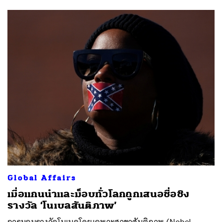
Global Affairs
เมื่อแกนนำและม็อบทั่วโลกถูกเสนอชื่อชิง
รางวัล ‘โนเบลสันติภาพ’
การมอบรางวัลโนเบลโดยเฉพาะสาขาสันติภาพ (Nobel