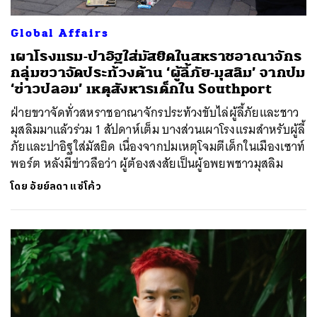
Global Affairs
เผาโรงแรม-ปาอิฐใส่มัสยิดในสหราชอาณาจักร
กลุ่มขวาจัดประท้วงต้าน ‘ผู้ลี้ภัย-มุสลิม’ จากปม
‘ข่าวปลอม’ เหตุสังหารเด็กใน Southport
ฝ่ายขวาจัดทั่วสหราชอาณาจักรประท้วงขับไล่ผู้ลี้ภัยและชาว
มุสลิมมาแล้วร่วม 1 สัปดาห์เต็ม บางส่วนเผาโรงแรมสำหรับผู้ลี้
ภัยและปาอิฐใส่มัสยิด เนื่องจากปมเหตุโจมตีเด็กในเมืองเซาท์
พอร์ต หลังมีข่าวลือว่า ผู้ต้องสงสัยเป็นผู้อพยพชาวมุสลิม
โดย
อัยย์ลดา แซ่โค้ว