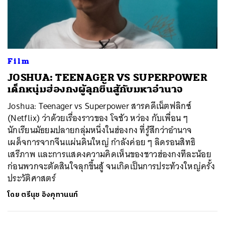
Film
JOSHUA: TEENAGER VS SUPERPOWER
เด็กหนุ่มฮ่องกงผู้ลุกขึ้นสู้กับมหาอำนาจ
Joshua: Teenager vs Superpower สารคดีเน็ตฟลิกซ์
(Netflix) ว่าด้วยเรื่องราวของ โจชัว หว่อง กับเพื่อน ๆ
นักเรียนมัธยมปลายกลุ่มหนึ่งในฮ่องกง ที่รู้สึกว่าอำนาจ
เผด็จการจากจีนแผ่นดินใหญ่ กำลังค่อย ๆ ลิดรอนสิทธิ
เสรีภาพ และการแสดงความคิดเห็นของชาวฮ่องกงทีละน้อย
ก่อนพวกจะตัดสินใจลุกขึ้นสู้ จนเกิดเป็นการประท้วงใหญ่ครั้ง
ประวัติศาสตร์
โดย
ตรีนุช อิงคุทานนท์