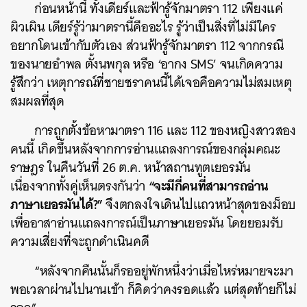
ก่อนหน้านี้ ทั้งเดียร์และฟ้ารู้จักมาตรา 112 เพียงแค่
ผิวเผิน เดียร์รู้ว่ามาตรานี้คืออะไร รู้ว่าเป็นสิ่งที่ไม่มีใคร
อยากโดนเข้ากับตัวเอง ส่วนฟ้ารู้จักมาตรา 112 จากกรณี
ของนายอำพล ตั้งนพกุล หรือ ‘อากง SMS’ จนเกิดความ
รู้สึกว่า เหตุการณ์ที่ชายชราคนนี้ได้เจอคือความไม่สมเหตุ
ค้นหา
สมผลที่สุด
SHARE
TWEET
LINE
EMAIL
การถูกตั้งข้อหามาตรา 116 และ 112 ของหญิงสาวสอง
คนนี้ เกิดขึ้นหลังจากการอ่านแถลงการณ์ของกลุ่มคณะ
ราษฎร ในคืนวันที่ 26 ต.ค. หน้าสถานทูตเยอรมัน
“จะมีกี่คนที่สามารถอ่าน
เนื่องจากทั้งคู่เห็นตรงกันว่า
ภาษาเยอรมันได้?”
จึงตกลงใจเดินไปแถวหน้าสุดของม็อบ
เพื่ออาสาอ่านแถลงการณ์เป็นภาษาเยอรมัน โดยยอมรับ
ความเสี่ยงที่จะถูกดำเนินคดี
“หลังจากคืนนั้นก็รออยู่พักหนึ่งว่าเมื่อไหร่หมายจะมา
พอเวลาผ่านไปนานเข้า ก็คิดว่าคงรอดแล้ว แต่สุดท้ายก็ไม่