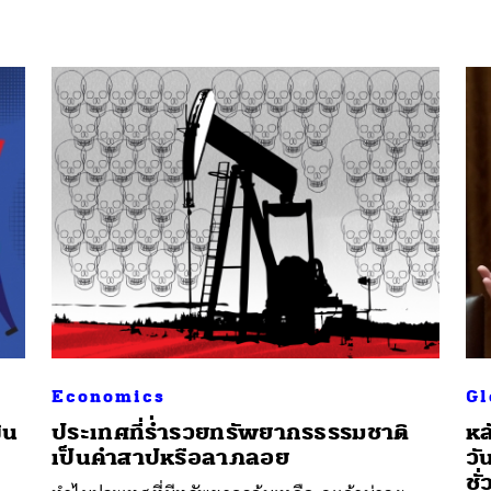
นหา
SHARE
TWEET
LINE
EMAIL
Economics
Gl
ิน
ประเทศที่ร่ำรวยทรัพยากรธรรมชาติ
หล
เป็นคำสาปหรือลาภลอย
วั
ชั