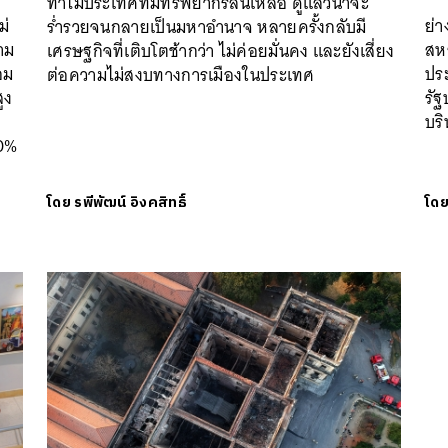
ทำไมประเทศที่มีทรัพยากรล้นเหลือ ดูแล้วน่าจะ
ม่
ย่า
ร่ำรวยจนกลายเป็นมหาอำนาจ หลายครั้งกลับมี
าม
สห
เศรษฐกิจที่เติบโตช้ากว่า ไม่ค่อยมั่นคง และยังเสี่ยง
อม
ประ
ต่อความไม่สงบทางการเมืองในประเทศ
ูง
รัฐ
บริ
30%
โดย
รพีพัฒน์ อิงคสิทธิ์
โด