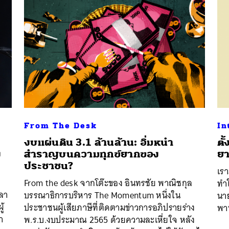
From The Desk
In
งบแผ่นดิน 3.1 ล้านล้าน: อิ่มหนำ
ตั
ง
สำราญบนความทุกข์ยากของ
ยา
ประชาชน?
เรา
From the desk จากโต๊ะของ อินทรชัย พาณิชกุล
ทำใ
ุลา
บรรณาธิการบริหาร The Momentum หนึ่งใน
นา
ู้
ประชาชนผู้เสียภาษีที่ติดตามข่าวการอภิปรายร่าง
พา
า
พ.ร.บ.งบประมาณ 2565 ด้วยความละเหี่ยใจ หลัง