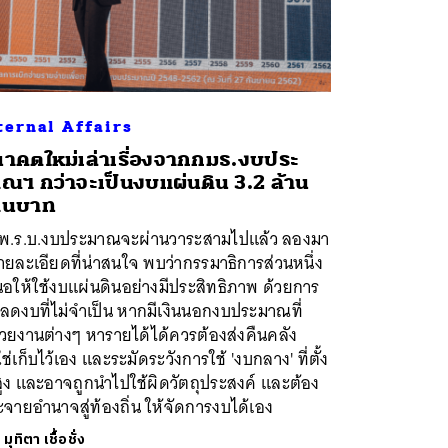
ternal Affairs
าคตใหม่เล่าเรื่องจากกมธ.งบประ
ณฯ กว่าจะเป็นงบแผ่นดิน 3.2 ล้าน
านบาท
้พ.ร.บ.งบประมาณจะผ่านวาระสามไปแล้ว ลองมา
ายละเอียดที่น่าสนใจ พบว่ากรรมาธิการส่วนหนึ่ง
อให้ใช้งบแผ่นดินอย่างมีประสิทธิภาพ ด้วยการ
ลดงบที่ไม่จำเป็น หากมีเงินนอกงบประมาณที่
วยงานต่างๆ หารายได้ได้ควรต้องส่งคืนคลัง
ใช่เก็บไว้เอง และระมัดระวังการใช้ 'งบกลาง' ที่ตั้ง
สูง และอาจถูกนำไปใช้ผิดวัตถุประสงค์ และต้อง
จายอำนาจสู่ท้องถิ่น ให้จัดการงบได้เอง
ย
มุทิตา เชื้อชั่ง