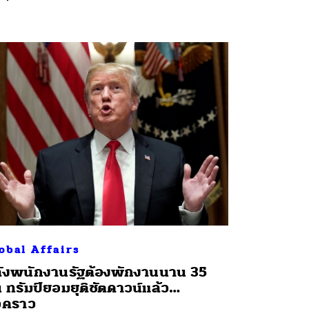
obal Affairs
ังพนักงานรัฐต้องพักงานนาน 35
น ทรัมป์ยอมยุติชัตดาวน์แล้ว…
่วคราว