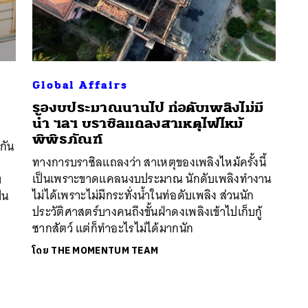
Global Affairs
รองบประมาณนานไป ท่อดับเพลิงไม่มี
น้ำ ฯลฯ บราซิลแถลงสาเหตุไฟไหม้
พิพิธภัณฑ์
กัน
ทางการบราซิลแถลงว่า สาเหตุของเพลิงไหม้ครั้งนี้
เป็นเพราะขาดแคลนงบประมาณ นักดับเพลิงทำงาน
บ
ไม่ได้เพราะไม่มีกระทั่งน้ำในท่อดับเพลิง ส่วนนัก
็น
ประวัติศาสตร์บางคนถึงขั้นฝ่าดงเพลิงเข้าไปเก็บกู้
’
ซากสัตว์ แต่ก็ทำอะไรไม่ได้มากนัก
โดย
THE MOMENTUM TEAM