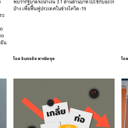
อ
พบว่ารัฐบาลจะนำเงิน 3.1 ล้านล้านบาทไปใช้กับอะไร
บ้าง เพื่อฟื้นฟูประเทศในช่วงโควิด-19
พระ
รถ
รถ
ำอัน
โดย
อินทรชัย พาณิชกุล
โด