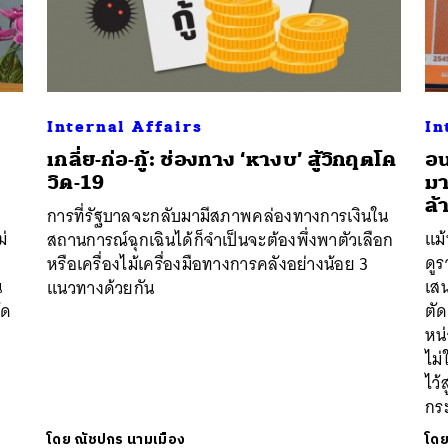
Internal Affairs
In
เกลี่ย-ก่อ-กู้: ช่องทาง ‘หางบ’ สู้วิกฤตโค
อน
น
วิด-19
มา
ล้
การที่รัฐบาลจะกลับมามีสภาพคล่องทางการเงินใน
่
แม
สถานการณ์ฉุกเฉินได้ก็จำเป็นจะต้องพึ่งพาตัวเลือก
ดูร
หรือเครื่องไม้เครื่องมือทางการคลังอย่างน้อย 3
น
เสน
แนวทางด้วยกัน
ัด
ตัด
หน่
ไม่
ไว้
กระ
โดย
ณัชปกร นามเมือง
โด