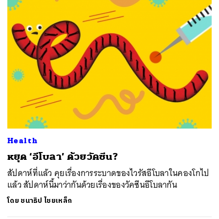
ค้นหา
SHARE
TWEET
LINE
EMAIL
Health
หยุด ‘อีโบลา’ ด้วยวัคซีน?
สัปดาห์ที่แล้ว คุยเรื่องการระบาดของไวรัสอีโบลาในคองโกไป
แล้ว สัปดาห์นี้มาว่ากันด้วยเรื่องของวัคซีนอีโบลากัน
โดย
ชนาธิป ไชยเหล็ก