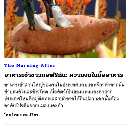
The Morning After
อาหารเช้าชาวแอฟริกัน: ความจนในมื้ออาหาร
อาหารเช้าส่วนใหญ่ของคนในประเทศแถบแอฟริกาทำจากมัน
สำปะหลังและข้าวโพด เนื้อสัตว์เป็นของแพงและหายาก
ประเทศไหนที่อยู่ติดทะเลสาบก็อาจได้กินปลา นอกนั้นต้อง
อาศัยโปรตีนจากแมลงและถั่ว
โดย
โตมร ศุขปรีชา