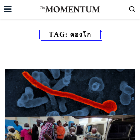
TAG:
คองโก