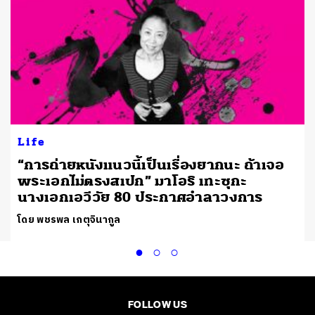
Life
“การถ่ายหนังแนวนี้เป็นเรื่องยากนะ ถ้าเจอ
พระเอกไม่ตรงสเปก” มาโอริ เทะซุกะ
นางเอกเอวีวัย 80 ประกาศอำลาวงการ
โดย พชรพล เกตุจินากูล
FOLLOW US