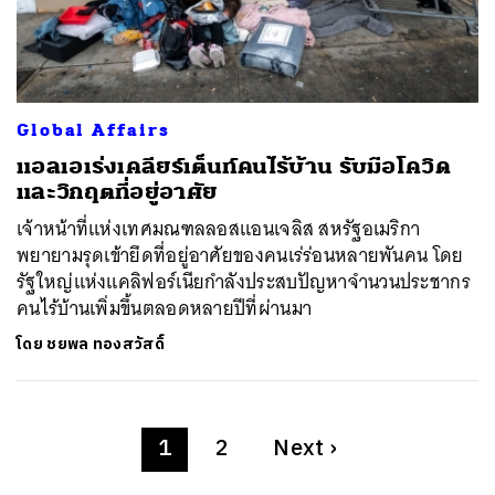
Global Affairs
แอลเอเร่งเคลียร์เต็นท์คนไร้บ้าน รับมือโควิด
และวิกฤตที่อยู่อาศัย
เจ้าหน้าที่แห่งเทศมณฑลลอสแอนเจลิส สหรัฐอเมริกา
พยายามรุดเข้ายึดที่อยู่อาศัยของคนเร่ร่อนหลายพันคน โดย
รัฐใหญ่แห่งแคลิฟอร์เนียกำลังประสบปัญหาจำนวนประชากร
คนไร้บ้านเพิ่มขึ้นตลอดหลายปีที่ผ่านมา
โดย
ชยพล ทองสวัสดิ์
1
2
Next
›