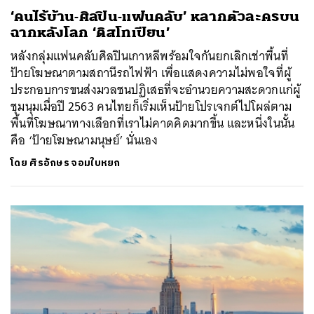
‘คนไร้บ้าน-ศิลปิน-แฟนคลับ’ หลากตัวละครบน
ฉากหลังโลก ‘ดิสโทเปียน’
หลังกลุ่มแฟนคลับศิลปินเกาหลีพร้อมใจกันยกเลิกเช่าพื้นที่
ป้ายโฆษณาตามสถานีรถไฟฟ้า เพื่อแสดงความไม่พอใจที่ผู้
ประกอบการขนส่งมวลชนปฏิเสธที่จะอำนวยความสะดวกแก่ผู้
ชุมนุมเมื่อปี 2563 คนไทยก็เริ่มเห็นป้ายโปรเจกต์ไปโผล่ตาม
พื้นที่โฆษณาทางเลือกที่เราไม่คาดคิดมากขึ้น และหนึ่งในนั้น
คือ ‘ป้ายโฆษณามนุษย์’ นั่นเอง
โดย
ศิรอักษร จอมใบหยก