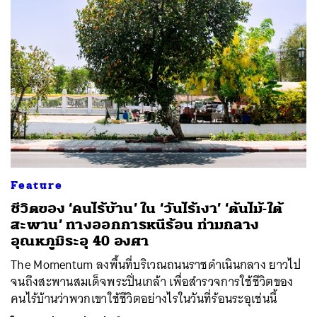
Feature
ชีวิตของ ‘คนไร้บ้าน’ ใน ‘วันไร้เงา’ ‘ต้นไม้-ใต้
สะพาน’ ทางออกการหนีร้อน ท่ามกลาง
อุณหภูมิระอุ 40 องศา
The Momentum ลงพื้นที่บริเวณถนนราชดำเนินกลาง ยาวไป
จนถึงสะพานสมเด็จพระปิ่นเกล้า เพื่อสำรวจการใช้ชีวิตของ
คนไร้บ้านว่าพวกเขาใช้ชีวิตอย่างไรในวันที่ร้อนระอุเช่นนี้