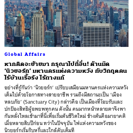
Global Affairs
หากคิดจะย้ายมา กรุณาไปที่อื่น! ด้านมืด
‘นิวยอร์ก’ มหานครแห่งความหวัง กับวิกฤตคน
ไร้บ้านเรื้อรัง ไร้ทางแก้
อย่างที่รู้กันว่า ‘นิวยอร์ก’ เปรียบเสมือนมหานครแห่งความหวัง
เต็มไปด้วยโอกาสทางสายอาชีพ รวมถึงมีสถานะเป็น ‘เมือง
หลบภัย’ (Sanctuary City) กล่าวคือ เป็นเมืองที่โอบรับและ
ปกป้องสิทธิผู้อพยพทุกคน ดังนั้น คนมากหน้าหลายตาจึงพา
กันหลั่งไหลเข้ามาที่นี่เพื่อเริ่มต้นชีวิตใหม่ ข้างต้นคือมายาคติ
เมื่อหลายสิบปีก่อน ทว่าในปัจจุบัน ไฟแห่งความหวังของ
นิวยอร์กเริ่มริบหรี่และใกล้ดับเต็มที