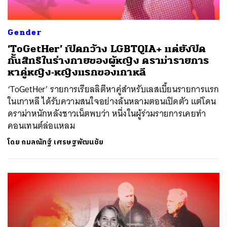
Gender
‘ToGetHer’ เปิดกว้าง LGBTQIA+ แต่ยังปิด
กั้นสิทธิในร่างกายของผู้หญิง ดราม่ารายการ
หาคู่หญิง-หญิงแรกของเกาหลี
‘ToGetHer’ รายการเรียลลิตีหาคู่สำหรับเลสเบี้ยนรายการแรก
ในเกาหลี ได้รับความสนใจอย่างล้นหลามตอนเปิดตัว แต่โดน
ดราม่าหนักหลังชาวเน็ตพบว่า หนึ่งในผู้ร่วมรายการเคยทำ
คอนเทนต์ล่อแหลม
โดย
กมลณัทฐ์ เศรษฐพัฒนชัย
ค้นหา
SHARE
TWEET
LINE
EMAIL