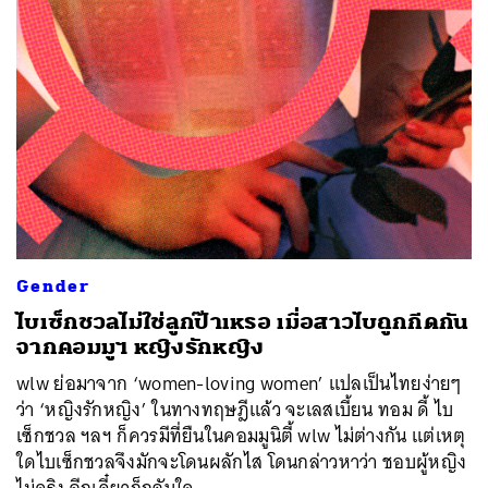
Gender
ไบเซ็กชวลไม่ใช่ลูกป๊าเหรอ เมื่อสาวไบถูกกีดกัน
จากคอมมูฯ หญิงรักหญิง
wlw ย่อมาจาก ‘women-loving women’ แปลเป็นไทยง่ายๆ
ว่า​ ‘หญิงรักหญิง’ ในทางทฤษฎีแล้ว จะเลสเบี้ยน ทอม ดี้ ไบ
เซ็กชวล ฯลฯ ก็ควรมีที่ยืนในคอมมูนิตี้ wlw ไม่ต่างกัน แต่เหตุ
ใดไบเซ็กชวลจึงมักจะโดนผลักไส โดนกล่าวหาว่า ชอบผู้หญิง