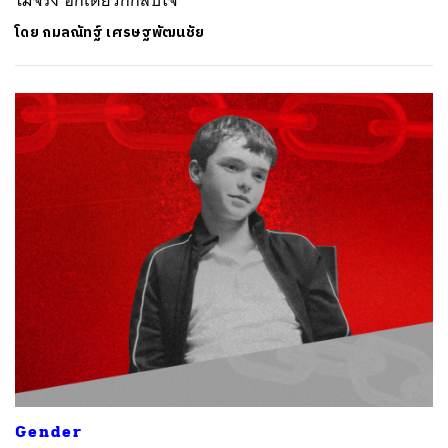
ไม่จริง อีกเดี๋ยวก็กลับใจ
โดย
กมลณัทฐ์ เศรษฐพัฒนชัย
Gender