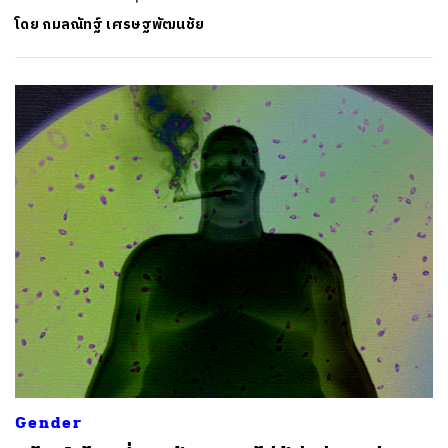
โดย
กมลณัทฐ์ เศรษฐพัฒนชัย
Gender