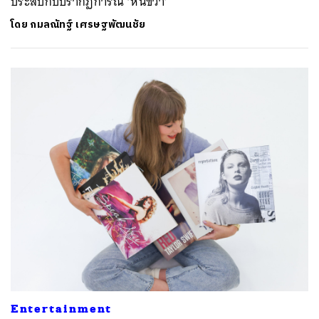
ประสบกับปรากฏการณ์ ‘หันขวา’
โดย
กมลณัทฐ์ เศรษฐพัฒนชัย
Entertainment