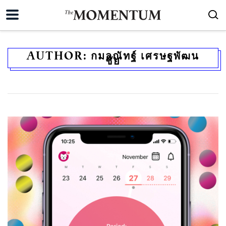
AUTHOR:
กมลณัทฐ์ เศรษฐพัฒน
ชัย