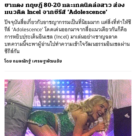
ยาแดง ทฤษฎี 80-20 และเทคนิคล่อสาว ส่อง
แนวคิด Incel จากซีรีส์ ‘Adolescence’
ปัจจุบันสื่อเกี่ยวกับอาชญากรรมเป็นที่นิยมมาก แต่สิ่งที่ทำให้ซี
รีส์ ‘Adolescence’ โดดเด่นออกมาจากสื่อแนวเดียวกันก็คือ
การหยิบประเด็นอินเซล (Incel) มาเล่นอย่างชาญฉลาด
บทความนี้จะพาผู้อ่านไปทำความเข้าใจวัฒนธรรมอินเซลผ่าน
ซีรีส์กัน
โดย
กมลณัทฐ์ เศรษฐพัฒนชัย