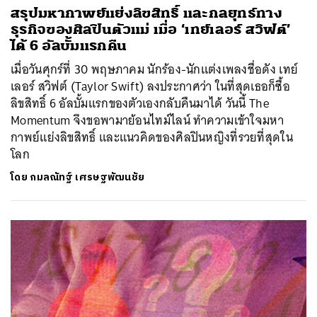
สรุปมหากาพย์แย่งลิขสิทธิ์ และกลยุทธ์ทาง
ธุรกิจของศิลปินตัวแม่ เมื่อ ‘เทย์เลอร์ สวิฟต์’
ได้ 6 อัลบั้มแรกคืน
เมื่อวันศุกร์ที่ 30 พฤษภาคม นักร้อง-นักแต่งเพลงชื่อดัง เทย์
เลอร์ สวิฟต์ (Taylor Swift) ลงประกาศว่า ในที่สุดเธอก็ซื้อ
ลิขสิทธิ์ 6 อัลบั้มแรกของตัวเองกลับคืนมาได้ วันนี้ The
Momentum จึงขอพามาย้อนไทม์ไลน์ ทำความเข้าใจมหา
กาพย์แย่งลิขสิทธิ์ และแนวคิดของศิลปินหญิงที่รวยที่สุดใน
โลก
โดย
กมลณัทฐ์ เศรษฐพัฒนชัย