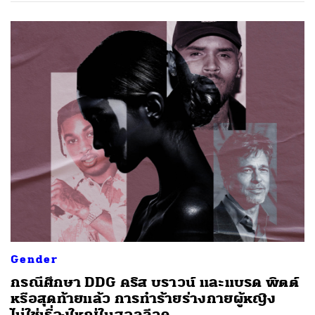
Gender
กรณีศึกษา DDG คริส บราวน์ และแบรด พิตต์
หรือสุดท้ายแล้ว การทำร้ายร่างกายผู้หญิง
ไม่ใช่เรื่องใหญ่ในฮอลลีวูด