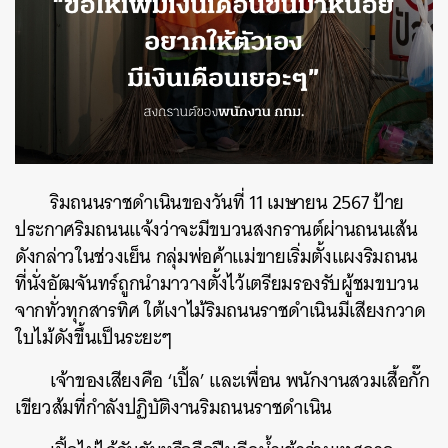
ริมถนนราชดำเนินของวันที่ 11 เมษายน 2567 ป้าย
ประกาศริมถนนแจ้งว่าจะมีขบวนสงกรานต์ผ่านถนนเส้น
ดังกล่าวในช่วงเย็น กลุ่มพ่อค้าแม่ขายเริ่มตั้งแผงริมถนน
ที่นั่งอัฒจันทร์ถูกนำมาวางตั้งไว้เตรียมรองรับผู้ชมขบวน
จากทั่วทุกสารทิศ ใต้เงาไม้ริมถนนราชดำเนินมีเสียงกวาด
ใบไม้ดังขึ้นเป็นระยะๆ
เจ้าของเสียงคือ ‘เปิ้ล’ และเพื่อน พนักงานสวมเสื้อกั๊ก
เขียวส้มที่กำลังปฏิบัติงานริมถนนราชดำเนิน