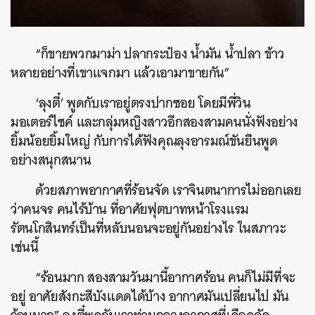
“ก็ขายพวกมาม่า ปลากระป๋อง น้ำมัน น้ำปลา ข้าว
หลายอย่างที่เขาแจกมา แล้วเอามาขายกัน”
‘ลุงตี๋’ พูดกับเราอยู่ตรงปากซอย โดยมีพี่วิน
มอเตอร์ไซค์ และกลุ่มหญิงสาวอีกสองสามคนนั่งฟังอย่าง
ยิ้มน้อยยิ้มใหญ่ กับการได้ฟังคุณลุงอารมณ์ขันยืนพูด
อย่างสนุกสนาน
ด้วยสภาพอากาศที่ร้อนจัด เราจินตนาการไม่ออกเลย
ว่าคนจร คนไร้บ้าน ที่อาศัยฟุตบาทหน้าโรงแรม
รัตนโกสินทร์เป็นที่หลับนอนจะอยู่กันอย่างไร ในสภาวะ
เช่นนี้
“ร้อนมาก สองสามวันมานี้อากาศร้อน คนก็ไม่มีที่จะ
อยู่ อาศัยสังกะสีบังแดดได้บ้าง อากาศมันเปลี่ยนไป มัน