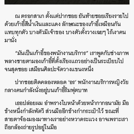
ณ ตรอกสาเก ตั้งแต่ปากซอย ยันท้ายซอยเรียงรายไป
ด้วยเก้าอี้สีน้ำเงินและแดง ลักษณะของเก้าอี้เหมือนกัน
แทบทุกตัว บางตัวมีเจ้าของ บางตัวตั้งวางเฉยๆ ไร้เงาคน
มานั่ง
“มันเป็นเก้าอี้ของพนักงานบริการ” เราพูดกับช่างภาพ
พลางชายตามองเก้าอี้ที่ตั้งเรียงแถวอย่างเป็นระเบียบไป
จนสุดซอย เสมือนศิลปะจัดวางแขนงหนึ่ง
ปากซอยติดคลองหลอด ‘อร’ พนักงานบริการหญิงวัย
กลางคนกำลังนั่งอยู่บนเก้าอี้ริมฟุตบาท
เธอปล่อยผม อำพรางใบหน้าด้วยหน้ากากอนามัย มือ
ข้างหนึ่งกำลังพัดวี ส่วนมืออีกข้างกำกระเป๋าไว้ ขณะที่
สายตาจ้องมองมาทางเราอย่างหวาดระแวง อาจเพราะเรา
ถือกล้องถ่ายรูปอยู่ในมือ