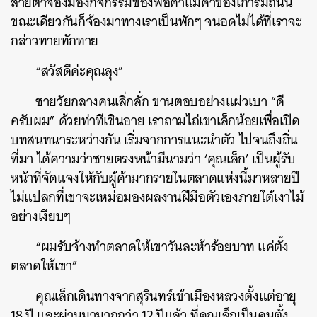
สายตาจ้องมองกิจกรรมของพ่อค้าแม่ค้าของเก่าริมถนน
ขณะเดียวกันก็จ้องมาทางเราเป็นพักๆ จนอดไม่ได้ที่เราจะ
กล่าวทายทักทาย
“สวัสดีค่ะคุณลุง”
ชายวัยกลางคนเลิ่กลั่ก ขานตอบอย่างแผ่วเบา “ดี
ครับผม” ด้วยท่าทีเขินอาย เราถามไถ่เขาเล็กน้อยเพื่อเปิด
บทสนทนาระหว่างกัน เริ่มจากการแนะนำตัว ไปจนถึงถิ่น
ที่มา ได้ความว่าชายตรงหน้ามีนามว่า ‘คุณเล็ก’ เป็นผู้รับ
หน้าที่จัดแจงให้กับผู้ค้ามากรายในตลาดแห่งนี้มาหลายปี
ไม่แปลกที่เขาจะเหม่อมองผลงานฝีมือตัวเองภายใต้เงาไม้
อย่างเงียบๆ
“ผมรับจ้างทำตลาดให้เขาวันละห้าร้อยบาท แค่ตั้ง
ตลาดให้เขา”
คุณเล็กเดินทางจากสุรินทร์เข้าเมืองหลวงตั้งแต่อายุ
18 ปี และผ่านมามากกว่า 12 ปีแล้ว ที่คุณเล็กเป็นคนตั้ง