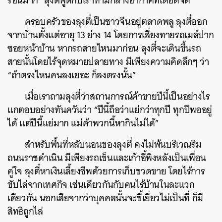
ร้อนมาก” ลุงตี๋พูดกับเราท่ามกลางอากาศที่เดือดจัด
ครอบครัวของลุงตี๋เป็นชาวจีนอยู่ตลาดพลู ลุงตี๋ออก
จากบ้านตั้งแต่อายุ 13 ย่าง 14 โดยการเสี่ยงทายรถเมล์ปาก
ซอยหน้าบ้าน หากรถสายไหนมาก่อน ลุงตี๋จะเดินขึ้นรถ
สายนั้นโดยไร้จุดหมายปลายทาง มีเพียงความคิดลึกๆ ว่า
“ถ้าตรงไหนคนลงเยอะ ก็ลงตรงนั้น”
เมื่อเราถามลุงตี๋ว่าสถานการณ์ค้าขายปีนี้เป็นอย่างไร
แกตอบอย่างทันควันว่า “ปีนี้ถือว่าแย่กว่าทุกปี ทุกปีพออยู่
ได้ แต่ปีนี้แย่มาก แม่ค้าพวกนี้หากินไม่ได้”
สำหรับพื้นที่หลับนอนของลุงตี๋ คงไม่พ้นบริเวณริม
ถนนราชดำเนิน มีเพียงรถเข็นและเก้าอี้พิงหลังเป็นเพื่อน
คู่ใจ ลุงตี๋หาเงินเลี้ยงชีพด้วยการเก็บขวดขาย โดยไร้การ
ขับไล่จากเทศกิจ เช่นเดียวกันกับคนไร้บ้านในละแวก
เดียวกัน นอกเสียจากว่าบุคคลนั้นจะขี้เยี่ยวไม่เป็นที่ ก็มี
สิทธิถูกไล่