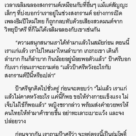
เวลาเฉลิมฉลองสงกรานต์เหมือนกับที่อื่นๆ แม้แต่สัญญะ
เล็กๆ ที่บ่งบอกว่าเราอยู่ในช่วงสงกรานต์ อย่างการเปิด
เพลงธีมปีใหม่ไทย ก็ถูกกลบทับด้วยเสียงสวดมนต์จาก
วิทยุป้าศรี ที่ก็ไม่ได้เฉลิมฉลองกับเขาเช่นกัน
“ความสนุกสนานเราได้ทำมาแล้วในสมัยก่อน ตอนนี้
เราแก่แล้ว เราไปไหนมาไหนลำบาก เกะกะเขา เดินก็
ลำบาก กินก็ลำบาก กินน้อยอยู่น้อยพอตัวแล้ว” ป้าศรีบอก
กับเรา ก่อนเราจะถามต่อ “แล้วป้าศรีหวังอะไรกับ
สงกรานต์ปีนี้หรือเปล่า”
ป้าศรีฉุกคิดไปชั่วครู่ ก่อนจะตอบว่า “ไม่แล้ว เราแก่
แล้วไม่คาดหวังอะไร แค่นี้ก็พอ ขอให้ร่างกายแข็งแรง ไม่
เจ็บไม่ไข้ก็พอแล้ว” หญิงชรากล่าว พร้อมส่งคำอวยพรให้
คนไทยให้ทำมาค้าขายขึ้น อย่าทะเลาะเบาะแว้ง และจง
ปล่อยวาง
ก่อนจากกัน เราถามป้าศรีว่า จะอยู่ตรงนี้เป็นร่มโพธิ์