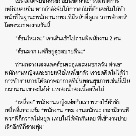
เปิ้ลไม่ได้จับขันหรือถือปืนฉีดน้ำเข้าร่วมเทศกาล
เหมือนคนอื่น หากกำลังจับไม้กวาดกับที่ตักเศษใบไม้ทำ
หน้าที่ในฐานะพนักงาน กทม.ที่มีหน้าที่ดูแล ‘ภาพลักษณ์’
โดยรวมของงานวันนี้
“ร้อนไหมคะ” เราเดินเข้าไปถามพี่พนักงาน 2 คน
“ร้อนมาก แต่ก็อยู่สุขสบายดีนะ”
ท่ามกลางแสงแดดร้อนระอุและหมอกควัน ทำเอา
พนักงานหญิงและชายเหงื่อไหลโชกตัว เราอดคิดไม่ได้ว่า
การทำงานภายใต้สภาพอากาศที่บั่นทอนสุขภาพเช่นนี้เป็น
เวลานาน เขาจะได้ค่าแรงสมน้ำสมเนื้อหรือไม่
“เหนื่อย” พนักงานหญิงเอ่ยกับเรา พรางใช้ผ้าซับ
เหงื่อที่เกาะแก้ม “พนักงาน กทม.งานหนักนะ เวลามีงานที
พวกพี่ก็กวาดไม่หยุด แทบไม่ได้พักกันเลย พี่เข้างานบ่าย
เลิกอีกทีก็สามทุ่ม”