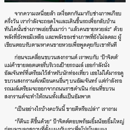
จากความเหนื่อยล้า เหงื่อตกกันมากับช่างภาพเกือบ
ครึ่งวัน เรากำลังจะถอดใจและเดินขึ้นรถเพื่อกลับบ้าน
ทันใดนั้นช่างภาพเอ่ยขึ้นมาว่า “แล้วคนขายหวยล่ะ” ด้วย
พลังที่ยังพอมีเหลือ และพลังของช่างภาพที่ยังไม่ลดละ ผู้
เขียนตอบรับตามหาคนขายหวยเพื่อพูดคุยกับเขาทันที
ก่อนจะเคลื่อนขบวนสงกรานต์ เราพบกับ ‘ป้าจิตต์’
แม่ค้าขายลอตเตอรี่บริเวณป้ายรถเมล์ เธอกำลังนั่ง
อัฒจันทร์ที่เตรียมไว้สำหรับนักท่องเที่ยว เธอไม่ได้มารอดู
ขบวนสงกรานต์เหมือนคนอื่นๆ บนอัฒจันทร์ แต่กำลังรอ
รถเมล์เตรียมจะออกจากถนนราชดำเนิน ก่อนที่ขบวน
สงกรานต์จะทำให้ถนนทั้งเส้นเป็นอัมพาต
“เป็นอย่างไรบ้างคะวันนี้ ขายดีหรือเปล่า” เราถาม
“ก็ดีนะ ดีขึ้นด้วย” ป้าจิตต์ตอบพร้อมยิ้มน้อยยิ้มใหญ่
ก่อนจะบอกสถานที่ตั้งแผงกับเราเพื่อโปรโมตแผง