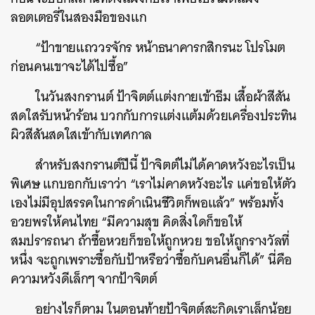
ลอตเตอรี่ในสองมือของแก
“ป้าขายแถววรจักร หน้าธนาคารกสิกรนะ โปรโมต
ก่อนคนเขาจะได้ไปซื้อ”
ในวันสงกรานต์ ป้าจิตต์แต่งกายเข้าธีม เสื้อผ้าสีสัน
สดใสรับหน้าร้อน บวกกับการแต่งแต้มด้วยเครื่องประทิน
ผิวสีสันสดใสเข้ากับเทศกาล
สำหรับสงกรานต์ปีนี้ ป้าจิตต์ไม่ได้คาดหวังอะไรเป็น
พิเศษ แกบอกกับเราว่า “เราไม่คาดหวังอะไร แค่ขอให้ตัว
เองไม่มีอุปสรรคในการดำเนินชีวิตก็พอแล้ว” พร้อมทั้ง
อวยพรให้คนไทย “มีความสุข คิดสิ่งใดก็ขอให้
สมปรารถนา ถ้าซื้อหวยก็ขอให้ถูกหวย ขอให้ถูกรางวัลที่
หนึ่ง จะถูกเพราะซื้อกับป้าหรือว่าซื้อกับคนอื่นก็ได้” นี่คือ
ความหวังดีเล็กๆ จากป้าจิตต์
อย่างไรก็ตาม ในตอนท้ายป้าจิตต์สะกิดเราเล็กน้อย