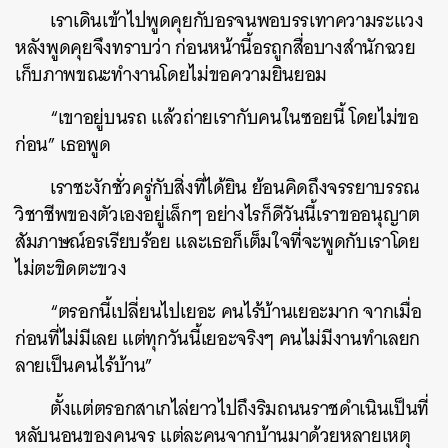
เราเดินเข้าไปพูดคุยกับอรจนพอบรรเทาความระแวง
หลังพูดคุยจึงทราบว่า ก่อนหน้านี้อรถูกสื่อบางสำนักฉวย
เก็บภาพขณะทำงานโดยไม่ขอความยินยอม
“เขาอยู่บนรถ แล้วถ่ายเรากับคนในซอยนี้ โดยไม่ขอ
ก่อน” เธอพูด
เราชะงักชั่วครู่กับสิ่งที่ได้ยิน ย้อนคิดถึงจรรยาบรรณ
วิชาชีพของตัวเองอยู่เล็กๆ อย่างไรก็ดีวันนี้เราขออนุญาต
สัมภาษณ์อรเรียบร้อย และเธอก็เต็มใจที่จะพูดกับเราโดย
ไม่ตะขิดตะขวง
“ตรอกนี้เปลี่ยนไปเยอะ คนไร้บ้านเยอะมาก จากเมื่อ
ก่อนที่ไม่มีเลย แต่ทุกวันนี้เยอะจริงๆ คนไม่มีงานทำเลยก
ลายเป็นคนไร้บ้าน”
ตั้งแต่ตรอกสาเกไล่ยาวไปถึงริมถนนราชดำเนินเป็นที่
หลับนอนของคนจร แต่ละคนจากบ้านมาด้วยหลายเหตุ