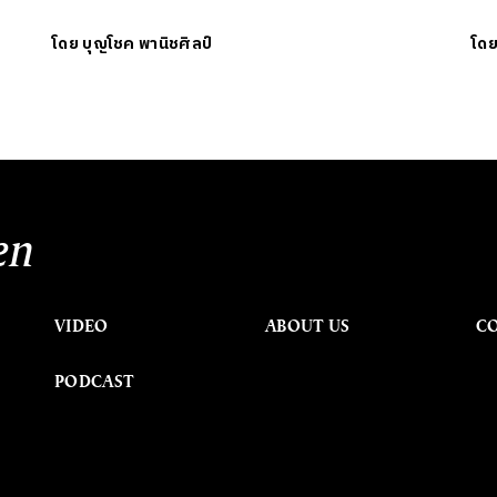
โดย
บุญโชค พานิชศิลป์
โด
en
VIDEO
ABOUT US
C
PODCAST