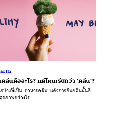
alth
ินคลีนคืออะไร? แค่ไหนเรียกว่า ‘คลีน’?
รบ้างที่เป็น ‘อาหารคลีน’ แล้วการกินคลีนนั้นดี
อสุขภาพอย่างไร