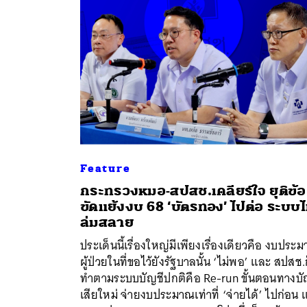
Feature
กระทรวงหมอ-สปสช.เคลียร์ใจ ยุติข้อ
ขัดแย้งงบ 68 ‘บัตรทอง’ ไปต่อ ระบบไ
ล่มสลาย
ประเด็นนี้เรื่องใหญ่มีเพียงเรื่องเดียวคือ งบประ
ผู้ป่วยในที่ขอไว้ยังรัฐบาลนั้น ‘ไม่พอ’ และ สปสช.
ทำตามระบบบัญชีปกติคือ Re-run ขั้นตอนทางบั
เสียใหม่ จ่ายงบประมาณเท่าที่ ‘จ่ายได้’ ไปก่อน แ