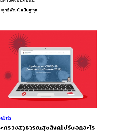
มาณส่วนนี้กันแน่
ย
สุทธิพัฒน์ กนิษฐกุล
alth
ะทรวงสาธารณสุขสิงคโปร์บอกอะไร