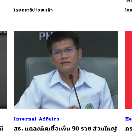
ประ
โดย
ชนาธิป ไชยเหล็ก
โด
Internal Affairs
He
ณี
สธ. แถลงติดเชื้อเพิ่ม 50 ราย ส่วนใหญ่
กร