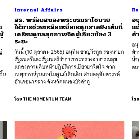
Internal Affairs
Re
สธ. พร้อมสนองพระบรมราโชบาย
อน
า
ให้การช่วยเหลือเหยื่อเหตุกราดยิงเต็มที่
แม
้
เตรียมดูแลสุขภาพจิตผู้เกี่ยวข้อง 3
ตำ
ระยะ
อนุ
ญ์
วันนี้ (10 ตุลาคม 2565) อนุทิน ชาญวีรกูล รองนายก
ท้
รัฐมนตรีและรัฐมนตรีว่าการกระทรวงสาธารณสุข
น้ำ
แถลงความคืบหน้าปฏิบัติการเยียวยาจิตใจ จาก
สถ
ึ้น
เหตุการณ์รุนแรงในศูนย์เด็กเล็ก ตำบลอุทัยสวรรค์
อำเภอนากลาง จังหวัดหนองบัวลำภู
โดย
THE MOMENTUM TEAM
โด
นหา