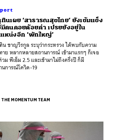
port
ุทินเผย ‘สาธารณสุขไทย’ ยังเข้มแข็ง
้มีคนคอยด้อยค่า เปรยยังอยู่ใน
แหน่งอีก ‘พักใหญ่’
ทิน ชาญวีรกูล ระบุว่ากระทรวง ได้พบกับความ
าทาย หลากหลายสถานการณ์ เข้ามาแรกๆ ก็เจอ
ท่วม พีเอ็ม 2.5 และเข้ามาไม่ถึงครึ่งปี ก็มี
านการณ์โควิด-19
ย
THE MOMENTUM TEAM