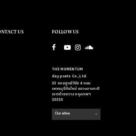
ONTACT US
FOLLOW US
THE MOMENTUM
day poets Co.,Ltd.
33 ซอยศูนย์วิจัย 4 ถนน
เพชรบุรีตัดใหม่ แขวงบางกะปิ
เขตห้วยขวาง กรุงเทพฯ
10310