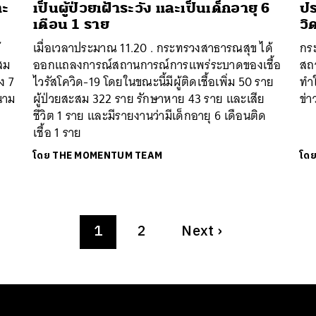
าะ
เป็นผู้ป่วยเฝ้าระวัง และเป็นเด็กอายุ 6
ปร
เดือน 1 ราย
วิ
้
เมื่อเวลาประมาณ 11.20 . กระทรวงสาธารณสุข ได้
กร
ะสม
ออกแถลงการณ์สถานการณ์การแพร่ระบาดของเชื้อ
สถ
ง 7
ไวรัสโควิด-19 โดยในขณะนี้มีผู้ติดเชื้อเพิ่ม 50 ราย
ทำใ
นาม
ผู้ป่วยสะสม 322 ราย รักษาหาย 43 ราย และเสีย
ข่า
ชีวิต 1 ราย และมีรายงานว่ามีเด็กอายุ 6 เดือนติด
เชื้อ 1 ราย
โดย
THE MOMENTUM TEAM
โด
1
2
Next
›