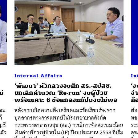
Internal Affairs
In
‘พัฒนา’ ตัวกลางจบศึก สธ.-สปสช.
‘ง
ม่
ยกเลิกคำนวณ ‘Re-run’ งบผู้ป่วย
จำ
พร้อมเคาะ 6 ข้อตกลงแก้ปมงบไม่พอ
ค
มาณ
หลังจากเกิดความตึงเครียดและข้อเรียกร้องจาก
ต้
ก็
บุคลากรทางการแพทย์ในโรงพยาบาลสังกัด
ทอง
ญชี
กระทรวงสาธารณสุข (สธ.) กรณีการจัดสรรและโอน
ระ
ล้ว
เงินค่าบริการผู้ป่วยใน (IP) ปีงบประมาณ 2568 ที่เริ่ม
สุ