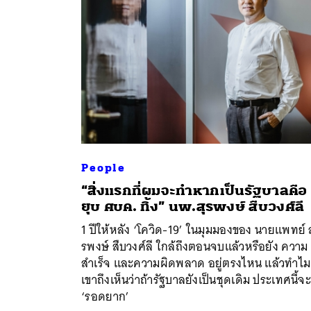
People
“สิ่งแรกที่ผมจะทำหากเป็นรัฐบาลคือ
ยุบ ศบค. ทิ้ง” นพ.สุรพงษ์ สืบวงศ์ลี
1 ปีให้หลัง ‘โควิด-19’ ในมุมมองของ นายแพทย์ ส
รพงษ์ สืบวงศ์ลี ใกล้ถึงตอนจบแล้วหรือยัง ความ
สำเร็จ และความผิดพลาด อยู่ตรงไหน แล้วทำไม
เขาถึงเห็นว่าถ้ารัฐบาลยังเป็นชุดเดิม ประเทศนี้จ
‘รอดยาก’