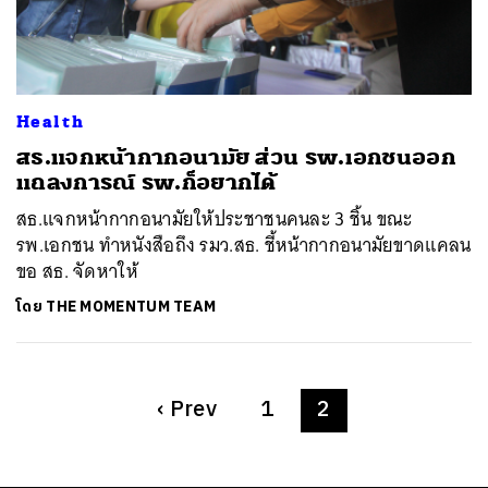
ค้นหา
SHARE
TWEET
LINE
EMAIL
Health
สธ.แจกหน้ากากอนามัย ส่วน รพ.เอกชนออก
แถลงการณ์ รพ.ก็อยากได้
สธ.แจกหน้ากากอนามัยให้ประชาชนคนละ 3 ชิ้น ขณะ
รพ.เอกชน ทำหนังสือถึง รมว.สธ. ชี้หน้ากากอนามัยขาดแคลน
ขอ สธ. จัดหาให้
โดย
THE MOMENTUM TEAM
‹
Prev
1
2