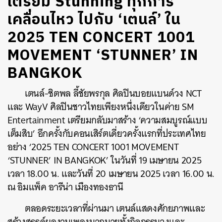
เตรียม Stunning ทุกการ
เคลื่อนไหว ไปกับ ‘เตนล์’ ใน
2025 TEN CONCERT 1001
MOVEMENT ‘STUNNER’ IN
BANGKOK
เตนล์-ชิตพล ลี้ชัยพรกุล ศิลปินบอยแบนด์วง NCT
และ WayV ศิลปินชาวไทยเพียงหนึ่งเดียวในค่าย SM
Entertainment เตรียมกลับมาสร้าง ‘ความสมบูรณ์แบบ
เต็มสิบ’ อีกครั้งกับคอนเสิร์ตเดี่ยวครั้งแรกที่ประเทศไทย
อย่าง ‘2025 TEN CONCERT 1001 MOVEMENT
‘STUNNER’ IN BANGKOK’ ในวันที่ 19 เมษายน 2025
เวลา 18.00 น. และวันที่ 20 เมษายน 2025 เวลา 16.00 น.
ณ อิมแพ็ค อารีน่า เมืองทองธานี
ตลอดระยะเวลาที่ผ่านมา เตนล์แสดงศักยภาพและ
สร้างสรรค์ผลงานเพลงมากมายทั้งกิจกรรมวงและ