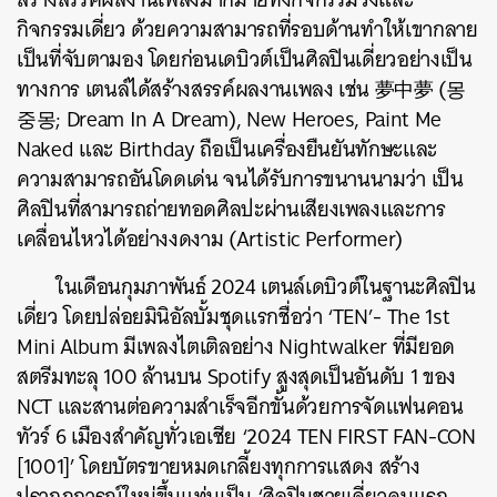
กิจกรรมเดี่ยว ด้วยความสามารถที่รอบด้านทำให้เขากลาย
เป็นที่จับตามอง โดยก่อนเดบิวต์เป็นศิลปินเดี่ยวอย่างเป็น
ทางการ เตนล์ได้สร้างสรรค์ผลงานเพลง เช่น 夢中夢 (몽
중몽; Dream In A Dream), New Heroes, Paint Me
Naked และ Birthday ถือเป็นเครื่องยืนยันทักษะและ
ความสามารถอันโดดเด่น จนได้รับการขนานนามว่า เป็น
ศิลปินที่สามารถถ่ายทอดศิลปะผ่านเสียงเพลงและการ
เคลื่อนไหวได้อย่างงดงาม (Artistic Performer)
ในเดือนกุมภาพันธ์ 2024 เตนล์เดบิวต์ในฐานะศิลปิน
เดี่ยว โดยปล่อยมินิอัลบั้มชุดแรกชื่อว่า ‘TEN’- The 1st
Mini Album มีเพลงไตเติลอย่าง Nightwalker ที่มียอด
สตรีมทะลุ 100 ล้านบน Spotify สูงสุดเป็นอันดับ 1 ของ
NCT และสานต่อความสำเร็จอีกขั้นด้วยการจัดแฟนคอน
ทัวร์ 6 เมืองสำคัญทั่วเอเชีย ‘2024 TEN FIRST FAN-CON
[1001]’ โดยบัตรขายหมดเกลี้ยงทุกการแสดง สร้าง
ปรากฏการณ์ใหม่ขึ้นแท่นเป็น ‘ศิลปินชายเดี่ยวคนแรก