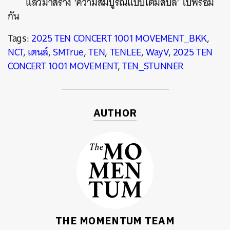
แล้วมาสร้าง ‘ความสมบูรณ์แบบเต็มสิบล์’ ไปพร้อม
กัน
Tags:
2025 TEN CONCERT 1001 MOVEMENT_BKK
,
NCT
,
เตนล์
,
SMTrue
,
TEN
,
TENLEE
,
WayV
,
2025 TEN
CONCERT 1001 MOVEMENT
,
TEN_STUNNER
AUTHOR
THE MOMENTUM TEAM