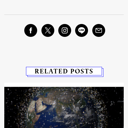
RELATED POSTS