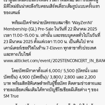
มิติใหม่อันน่าตะลึงกับคอนเสิร์ตเดี่ยวเต็มรูปแบบครั้งแรก
ของเตนล์
พร้อมเปิดจำหน่ายบัตรรอบสมาชิก ‘WayZenNi’
Membership (GL) Pre-Sale ในวันที่ 22 มีนาคม 2025
เวลา 11.00-15.00 น. เท่านั้น และรอบบุคคลทั่วไปในวันที่
23 มีนาคม 2025 ตั้งแต่เวลา 11.00 น. เป็นต้นไป ทาง
ค้นหา
เคาน์เตอร์เซอร์วิสในร้าน 7-Eleven ทุกสาขาทั่วประเทศ
SHARE
TWEET
LINE
EMAIL
และทางเว็บไซต์
www.allticket.com/event/2025TENCONCERT_IN_B
โดยบัตรมีราคาตั้งแต่ 6,000/ 5,500 (บัตรนั่ง และ
บัตรยืน) 4,900 (บัตรยืน)/ 3,800/ 2,800 และ 2,200
บาท พร้อมสิทธิพิเศษสำหรับผู้ซื้อบัตร ติดตามข่าวสารและ
รายละเอียดเพิ่มเติมได้ทางบัญชีโซเชียลมีเดียต่าง ๆ ของ
SM True