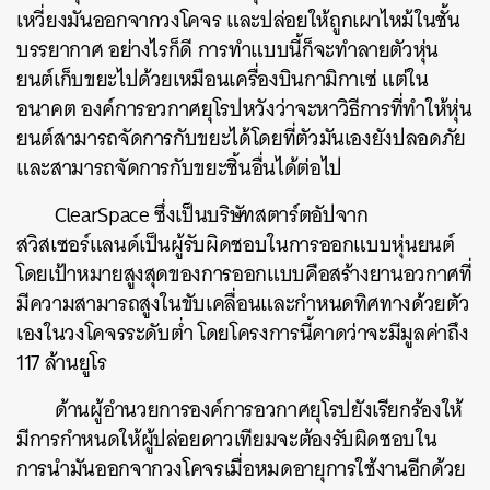
เหวี่ยงมันออกจากวงโคจร
และปล่อยให้ถูกเผาไหม้ในชั้น
บรรยากาศ
อย่างไรก็ดี
การทำแบบนี้ก็จะทำลายตัวหุ่น
ยนต์เก็บขยะไปด้วยเหมือนเครื่องบินกามิกาเซ่
แต่ใน
อนาคต
องค์การอวกาศยุโรปหวังว่าจะหาวิธีการที่ทำให้หุ่น
ยนต์สามารถจัดการกับขยะได้โดยที่ตัวมันเองยังปลอดภัย
และสามารถจัดการกับขยะชิ้นอื่นได้ต่อไป
ClearSpace
ซึ่งเป็นบริษัทสตาร์ตอัปจาก
สวิสเซอร์แลนด์เป็นผู้รับผิดชอบในการออกแบบหุ่นยนต์
โดยเป้าหมายสูงสุดของการออกแบบคือสร้างยานอวกาศที่
มีความสามารถสูงในขับเคลื่อนและกำหนดทิศทางด้วยตัว
เองในวงโคจรระดับต่ำ
โดยโครงการนี้คาดว่าจะมีมูลค่าถึง
117
ล้านยูโร
ด้านผู้อำนวยการองค์การอวกาศยุโรปยังเรียกร้องให้
มีการกำหนดให้ผู้ปล่อยดาวเทียมจะต้องรับผิดชอบใน
ค้นหา
การนำมันออกจากวงโคจรเมื่อหมดอายุการใช้งานอีกด้วย
SHARE
TWEET
LINE
EMAIL