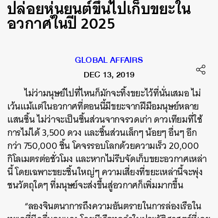
ปล่อยหุ่นยนต์ขึ้นไปเก็บขยะใน
อวกาศในปี 2025
GLOBAL AFFAIRS
DEC 13, 2019
ไม่ว่ามนุษย์ไปที่ไหนก็มักจะทิ้งขยะไว้ที่นั่นเสมอ
ไม่
เว้นแม้แต่ในอวกาศที่ตอนนี้มีขยะจากฝีมือมนุษย์หลาย
แสนชิ้น
ไม่ว่าจะเป็นชิ้นส่วนจากจรวดเก่า
ดาวเทียมที่ใช้
การไม่ได้
3,500
ดวง
และชิ้นส่วนเล็กๆ
น้อยๆ
อื่นๆ
อีก
กว่า
750,000
ชิ้น
โคจรรอบโลกด้วยความเร็ว
20,000
กิโลเมตรต่อชั่วโมง
และหากไม่รีบจัดเก็บขยะอวกาศเหล่า
นี้
โดยเฉพาะขยะชิ้นใหญ่ๆ
ความเสี่ยงที่ขยะเหล่านี้จะพุ่ง
ชนวัตถุใดๆ
ที่มนุษย์จะส่งขึ้นสู่อวกาศก็เพิ่มมากขึ้น
“
ลองจินตนาการถึงความอันตรายในการล่องเรือใน