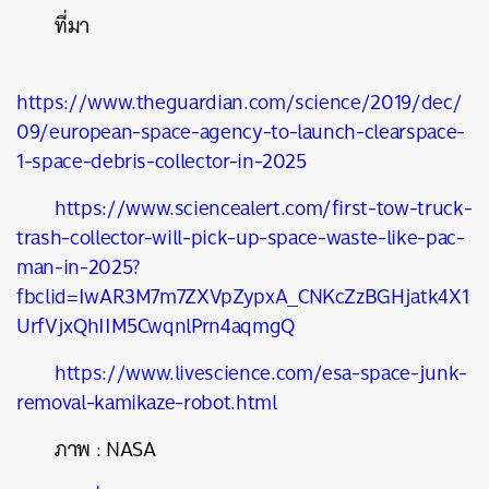
ที่มา
https://www.theguardian.com/science/2019/dec/
09/european-space-agency-to-launch-clearspace-
1-space-debris-collector-in-2025
https://www.sciencealert.com/first-tow-truck-
trash-collector-will-pick-up-space-waste-like-pac-
man-in-2025?
fbclid=IwAR3M7m7ZXVpZypxA_CNKcZzBGHjatk4X1
UrfVjxQhIIM5CwqnlPrn4aqmgQ
https://www.livescience.com/esa-space-junk-
removal-kamikaze-robot.html
ภาพ
: NASA