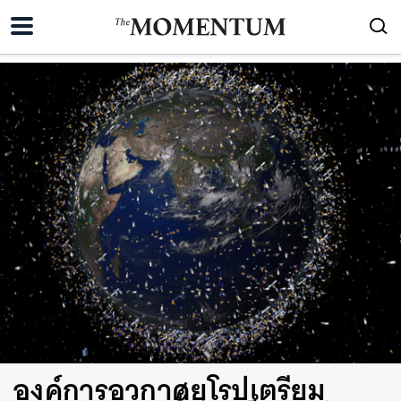
องค์การอวกาศยุโรปเตรียม