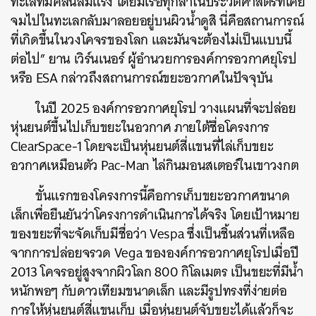
ทะเลที่มีคลื่นลมแรง
โดยมีเรือทุกลำในประวัติศาสตร์ที่เคย
จมไปในทะเลกลับมาลอยอยู่บนผิวน้ำดูสิ
นี่คือสถานการณ์
ที่เกิดขึ้นในวงโคจรของโลก
และมันจะต้องไม่เป็นแบบนี้
ต่อไป
”
ยาน
เวิร์นเนอร์
ผู้อำนวยการองค์การอวกาศยุโรป
หรือ
ESA
กล่าวถึงสถานการณ์ขยะอวกาศในปัจจุบัน
ในปี
2025
องค์การอวกาศยุโรป
วางแผนที่จะปล่อย
หุ่นยนต์ขึ้นไปเก็บขยะในอวกาศ
ภายใต้ชื่อโครงการ
ClearSpace-1
โดยจะเป็นหุ่นยนต์สี่แขนที่ไล่เก็บขยะ
อวกาศเหมือนตัว
Pac-Man
ไล่กินมอนสเตอร์ในเขาวงกต
ขั้นแรกของโครงการนี้คือการเก็บขยะอวกาศขนาด
เล็กเพื่อยืนยันว่าโครงการดำเนินการได้จริง
โดยเป้าหมาย
ของขยะที่จะจัดเก็บมีชื่อว่า
Vespa
ซึ่งเป็นชิ้นส่วนที่เหลือ
จากการปล่อยจรวด
Vega
ขององค์การอวกาศยุโรปเมื่อปี
2013
โคจรอยู่สูงจากผิวโลก
800
กิโลเมตร
เป็นขยะที่มีน้ำ
หนักพอๆ
กับดาวเทียมขนาดเล็ก
และมีรูปทรงที่ง่ายต่อ
การให้หุ่นยนต์สี่แขนเก็บ
เมื่อหุ่นยนต์จับขยะได้แล้วก็จะ