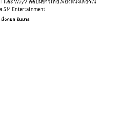
T และ WayV ศิลปินชาวไทยเพียงหนึ่งเดียวใน
าย SM Entertainment
ย
มิ่งกมล รินมาร