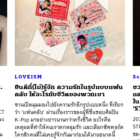
LOVEISM
Sc
.
ยินดีที่(ไม่)รู้จัก ความรักในรูปแบบแฟน
ชว
คลับ ให้อะไรกับชีวิตของพวกเขา
แล
ใ
ชวนเปิดมุมมองไปยังความรักอีกรูปแบบหนึ่ง ที่เรียก
‘
CT
ว่า ‘แฟนคลับ’ ผ่านเรื่องราวของผู้ที่ชื่นชอบศิลปิน
20
จง
K-Pop มาอย่างยาวนานกว่าครึ่งชีวิต อะไรคือ
ST
เหตุผลที่ทำให้คนเราตกหลุมรัก และเลือกซัพพอร์ต
ของ
้น
ใครสักคนที่ไม่เคยรู้จักกันมาก่อนได้นานขนาดนี้