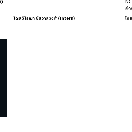
NC
10
ค่
โดย
วิโรฌา ชัชวาลวงศ์ (Intern)
โด
นหา
SHARE
TWEET
LINE
EMAIL