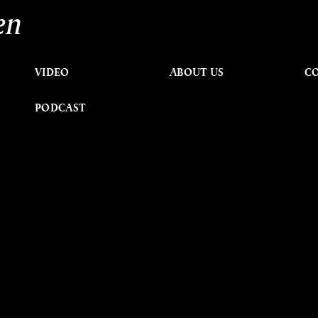
en
VIDEO
ABOUT US
C
PODCAST