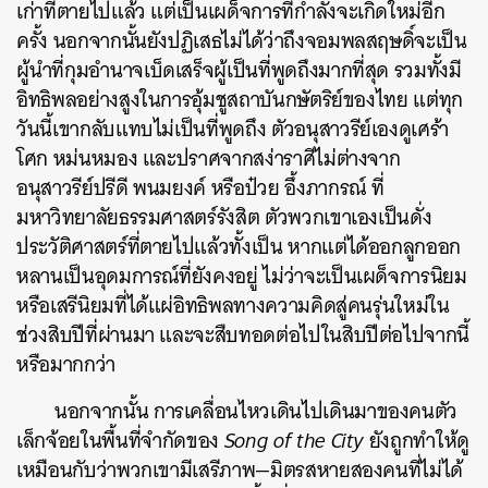
เก่าที่ตายไปแล้ว
แต่เป็นเผด็จการที่กำลังจะเกิดใหม่อีก
ครั้ง
นอกจากนั้นยังปฏิเสธไม่ได้ว่าถึงจอมพลสฤษดิ์จะเป็น
ผู้นำที่กุมอำนาจเบ็ดเสร็จผู้เป็นที่พูดถึงมากที่สุด
รวมทั้งมี
อิทธิพลอย่างสูงในการอุ้มชูสถาบันกษัตริย์ของไทย
แต่ทุก
วันนี้เขากลับแทบไม่เป็นที่พูดถึง
ตัวอนุสาวรีย์เองดูเศร้า
โศก
หม่นหมอง
และปราศจากสง่าราศีไม่ต่างจาก
อนุสาวรีย์ปรีดี
พนมยงค์
หรือป๋วย
อึ้งภากรณ์
ที่
มหาวิทยาลัยธรรมศาสตร์รังสิต
ตัวพวกเขาเองเป็นดั่ง
ประวัติศาสตร์ที่ตายไปแล้วทั้งเป็น
หากแต่ได้ออกลูกออก
หลานเป็นอุดมการณ์ที่ยังคงอยู่
ไม่ว่าจะเป็นเผด็จการนิยม
หรือเสรีนิยมที่ได้แผ่อิทธิพลทางความคิดสู่คนรุ่นใหม่ใน
ช่วงสิบปีที่ผ่านมา
และจะสืบทอดต่อไปในสิบปีต่อไปจากนี้
หรือมากกว่า
นอกจากนั้น
การเคลื่อนไหวเดินไปเดินมาของคนตัว
เล็กจ้อยในพื้นที่จำกัดของ
Song of the City
ยังถูกทำให้ดู
เหมือนกับว่าพวกเขามีเสรีภาพ
—
มิตรสหายสองคนที่ไม่ได้