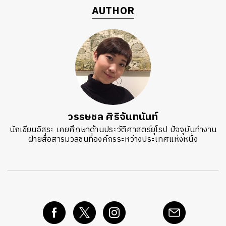
AUTHOR
วรรษชล ศิริจันทนันท์
นักเขียนอิสระ เคยศึกษาด้านประวัติศาสตร์ยุโรป ปัจจุบันทำงาน
ฝ่ายสื่อสารมวลชนที่องค์กรระหว่างประเทศแห่งหนึ่ง