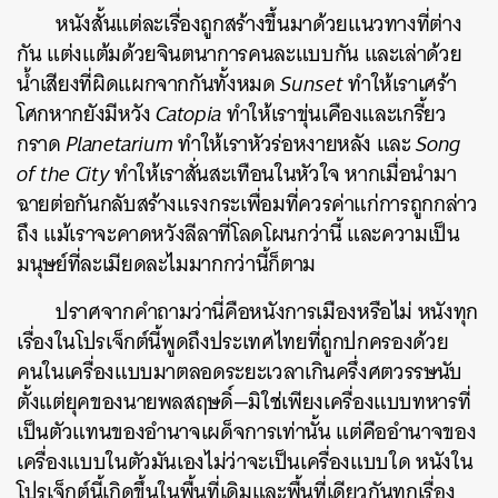
หนังสั้นแต่ละเรื่องถูกสร้างขึ้นมาด้วยแนวทางที่ต่าง
กัน
แต่งแต้มด้วยจินตนาการคนละแบบกัน
และเล่าด้วย
น้ำเสียงที่ผิดแผกจากกันทั้งหมด
Sunset
ทำให้เราเศร้า
โศกหากยังมีหวัง
Catopia
ทำให้เราขุ่นเคืองและเกรี้ยว
กราด
Planetarium
ทำให้เราหัวร่อหงายหลัง
และ
Song
of the City
ทำให้เราสั่นสะเทือนในหัวใจ
หากเมื่อนำมา
ฉายต่อกันกลับสร้างแรงกระเพื่อมที่ควรค่าแก่การถูกกล่าว
ถึง
แม้เราจะคาดหวังลีลาที่โลดโผนกว่านี้
และความเป็น
มนุษย์ที่ละเมียดละไมมากกว่านี้ก็ตาม
ปราศจากคำถามว่านี่คือหนังการเมืองหรือไม่
หนังทุก
เรื่องในโปรเจ็กต์นี้พูดถึงประเทศไทยที่ถูกปกครองด้วย
คนในเครื่องแบบมาตลอดระยะเวลาเกินครึ่งศตวรรษนับ
ตั้งแต่ยุคของนายพลสฤษดิ์
—
มิใช่เพียงเครื่องแบบทหารที่
เป็นตัวแทนของอำนาจเผด็จการเท่านั้น
แต่คืออำนาจของ
เครื่องแบบในตัวมันเองไม่ว่าจะเป็นเครื่องแบบใด
หนังใน
โปรเจ็กต์นี้เกิดขึ้นในพื้นที่เดิมและพื้นที่เดียวกันทุกเรื่อง