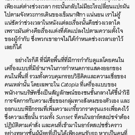
เพียงแต่ต่างช่วงเวลา
กระนั้นกลับไม่มีอะไรเปลี่ยนแปรผัน
ไปตามจังหวะการเดินของเข็มนาฬิกา
แน่นอน
เราไม่รู้
แน่ชัดว่าช่วงเวลาในหนังแต่ละเรื่องนั้นคือช่วงเวลาใด
เพราะมันต่างคือเรื่องแต่งที่ดัดแปลงไปตามความตั้งใจ
ของผู้กำกับ
ซึ่งพวกเขาอาจไม่ได้กำหนดช่วงเวลาเอาไว้
เลยก็ได้
อย่างไรก็ดี
ที่นี่คือพื้นที่ที่มีการกำกับดูแลโดยคนใน
เครื่องแบบที่มีอำนาจในการกำหนดการแสดงออกของ
คนในพื้นที่
รวมทั้งควบคุมกรอบวิธีคิดและความเชื่อของ
คนเหล่านั้น
โดยเฉพาะใน
Catopia
ที่เครื่องแบบของ
พนักงานบริษัทซึ่งเป็นสัญลักษณ์ของชนชั้นกลางได้ชี้นำวิธี
การจัดการกับความเชื่อของกลุ่มทางสังคมของตัวเอง
และ
ออกแบบพิธีกรรมที่เพิ่มความเกรี้ยวกราดรุนแรงเพื่อคงไว้
ซึ่งความเชื่อนั้น
รวมทั้ง
Sunset
ที่คนในอาร์ตสเปซจำต้อง
ปฎิบัติตามคำสั่ง
และคนที่เข้ามาในอาร์ตสเปซชั่วคราว
อย่างทหารชั้นผู้น้อยที่เป็นได้เพียงคนขับรถ
หากเป็นคนที่