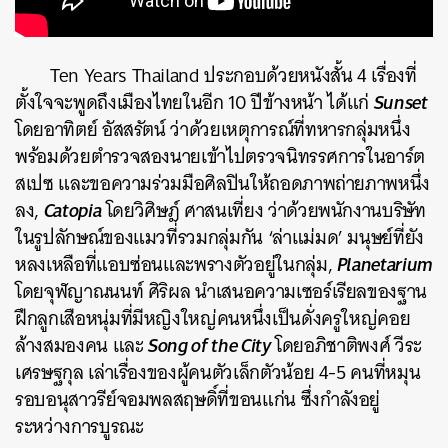
Ten Years Thailand
ประกอบด้วยหนังสั้น
4
เรื่องที่
Sunset
ตั้งใจจะพูดถึงเมืองไทยในอีก 10 ปีข้างหน้า
ได้แก่
โดยอาทิตย์
อัสสรัตน์
ว่าด้วยเหตุการณ์ที่ทหารกลุ่มหนึ่ง
พร้อมด้วยตำรวจสองนายเข้าไปตรวจนิทรรศการในอาร์ต
สเปซ
และขอความร่วมมือศิลปินให้ถอดภาพถ่ายภาพหนึ่ง
Catopia
ลง
,
โดยวิศิษฎ์
ศาสนเที่ยง
ว่าด้วยพนักงานบริษัท
ในรูปลักษณ์ของแมวที่รวมกลุ่มกัน
‘
ล่าแม่มด
’
มนุษย์ที่ยัง
Planetarium
หลงเหลือที่แอบซ่อนและพรางตัวอยู่ในกลุ่ม
,
โดยจุฬญาณนนท์
ศิริผล
นำเสนอความเซอร์เรียลของฐาน
ฝึกลูกเสือหนุ่มที่มีหญิงใหญ่คนหนึ่งเป็นดั่งครูใหญ่คอย
Song of the City
ล้างสมองคน
และ
โดยอภิชาติพงศ์
วีระ
เศรษฐกุล
เล่าเรื่องของผู้คนตัวเล็กตัวน้อย
4-5
คนที่หมุน
รอบอนุสาวรีย์จอมพลสฤษดิ์ที่ขอนแก่น
ซึ่งกำลังอยู่
ระหว่างการบูรณะ