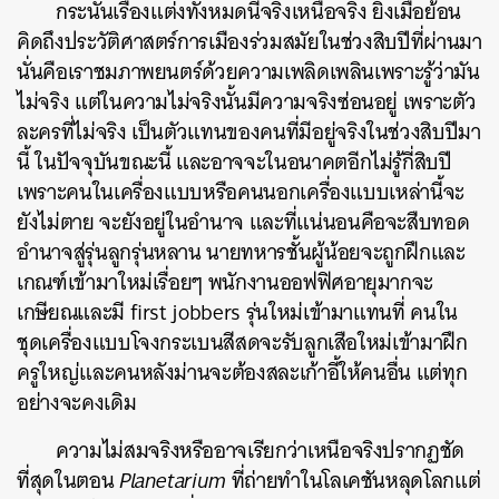
กระนั้นเรื่องแต่งทั้งหมดนี้จริงเหนือจริง
ยิ่งเมื่อย้อน
คิดถึงประวัติศาสตร์การเมืองร่วมสมัยในช่วงสิบปีที่ผ่านมา
นั่นคือเราชมภาพยนตร์ด้วยความเพลิดเพลินเพราะรู้ว่ามัน
ไม่จริง
แต่ในความไม่จริงนั้นมีความจริงซ่อนอยู่
เพราะตัว
ละครที่ไม่จริง
เป็นตัวแทนของคนที่มีอยู่จริงในช่วงสิบปีมา
นี้
ในปัจจุบันขณะนี้
และอาจจะในอนาคตอีกไม่รู้กี่สิบปี
เพราะคนในเครื่องแบบหรือคนนอกเครื่องแบบเหล่านี้จะ
ยังไม่ตาย
จะยังอยู่ในอำนาจ
และที่แน่นอนคือจะสืบทอด
อำนาจสู่รุ่นลูกรุ่นหลาน
นายทหารชั้นผู้น้อยจะถูกฝึกและ
เกณฑ์เข้ามาใหม่เรื่อยๆ
พนักงานออฟฟิศอายุมากจะ
เกษียณและมี
first jobbers
รุ่นใหม่เข้ามาแทนที่
คนใน
ชุดเครื่องแบบโจงกระเบนสีสดจะรับลูกเสือใหม่เข้ามาฝึก
ครูใหญ่และคนหลังม่านจะต้องสละเก้าอี้ให้คนอื่น
แต่ทุก
อย่างจะคงเดิม
ความไม่สมจริงหรืออาจเรียกว่าเหนือจริงปรากฏชัด
ที่สุดในตอน
Planetarium
ที่ถ่ายทำในโลเคชันหลุดโลกแต่