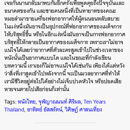
เจอกันนานกลับมาพบกันอีกครั้งเพื่อพูดคุยถึงปัจจุบันและ
อนาคตของกัน
และชายคนหนึ่งที่เป็นทายาทของคณะ
หมอลำมาขายเครื่องฟอกอากาศให้ผู้คนนอนหลับสบาย
ในแง่หนึ่งมันอาจเป็นอุปกรณ์ที่ฟอกอากาศของเผด็จการ
ให้บริสุทธิ์ขึ้น
หรือในอีกแง่หนึ่งมันอาจเป็นการฟอกอากาศ
บริสุทธิ์ให้กลายเป็นอากาศของเผด็จการ
เพราะเราไม่อาจ
แน่ใจได้เลยว่าอากาศที่ตัวละครสูดเข้าไปในช่วงเวลาของ
หนังนั้นเป็นอากาศแบบใด
และในขณะที่กำลังเขียน
บทความนี้
เราเองก็ไม่อาจแน่ใจได้เช่นกัน
เพียงได้แต่หวัง
ว่าสิ่งที่เราสูดเข้าไปหลังจากนี้
จะเป็นมวลอากาศที่ทำให้
เรามีชีวิตอยู่ต่อไปได้อย่างไม่เจ็บปวดหัวใจ
หรือปอดเสีย
หายจนตายไปเสียก่อนก็เท่านั้น
Tags:
หนังไทย
,
จุฬญาณนนท์ ศิริผล
,
Ten Years
Thailand
,
อาทิตย์ อัสสรัตน์
,
วิศิษฎ์ ศาสนเที่ยง