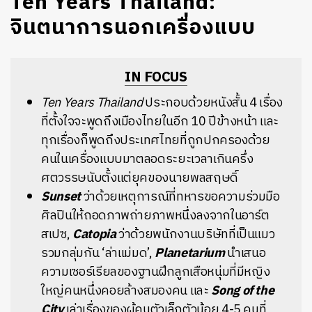
Ten Years Thailand:
จินตนาการนอกเครื่องแบบ
IN FOCUS
Ten Years Thailand
ประกอบด้วยหนังสั้น 4 เรื่อง
ที่ตั้งใจจะพูดถึงเมืองไทยในอีก 10 ปีข้างหน้า
และ
ทุกเรื่องก็พูดถึงประเทศไทยที่ถูกปกครองด้วย
คนในเครื่องแบบมาตลอดระยะเวลาเกินครึ่ง
ศตวรรษนับตั้งแต่ยุคของนายพลสฤษดิ์
Sunset
ว่าด้วยเหตุการณ์ที่ทหารขอความร่วมมือ
ศิลปินให้ถอดภาพถ่ายภาพหนึ่งลงจากในอาร์ต
สเปซ
,
Catopia
ว่าด้วยพนักงานบริษัทที่เป็นแมว
รวมกลุ่มกัน
‘
ล่าแม่มด
’,
Planetarium
นำเสนอ
ความเซอร์เรียลของฐานฝึกลูกเสือหนุ่มที่มีหญิง
ใหญ่คนหนึ่งคอยล้างสมองคน
และ
Song of the
City
เล่าเรื่องของผู้คนตัวเล็กตัวน้อย
4-5
คนที่