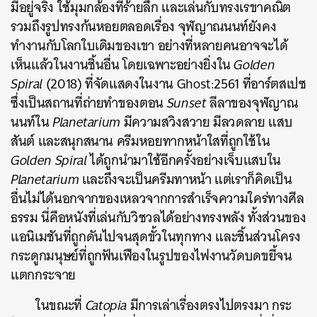
มีอยู่จริง
ใช้มุมกล้องที่ร้ายลึก
และเล่นกับทรงเรขาคณิต
รวมถึงรูปทรงก้นหอยตลอดเรื่อง
จุฬญาณนนท์ยังคง
ทำงานกับโลกใบเดิมของเขา
อย่างที่หลายคนอาจจะได้
เห็นแล้วในงานชิ้นอื่น
โดยเฉพาะอย่างยิ่งใน
Golden
Spiral
(2018)
ที่จัดแสดงในงาน
Ghost:2561
ที่อาร์ตสเปซ
ซึ่งเป็นสถานที่ถ่ายทำของตอน
Sunset
ลีลาของจุฬญาณ
นนท์ใน
Planetarium
มีความสวิงสวาย
มีลวดลาย
แสบ
สันต์
และสนุกสนาน
ครีมหอยทากหน้าใสที่ถูกใช้ใน
Golden Spiral
ได้ถูกนำมาใช้อีกครั้งอย่างเจ็บแสบใน
Planetarium
และถึงจะเป็นครีมทาหน้า
แต่เราก็คิดเป็น
อื่นไม่ได้นอกจากของเหลวจากการสำเร็จความใคร่ทางศีล
ธรรม
นี่คือหนังที่เล่นกับ
วิชวล
ได้อย่างทรงพลัง
ทั้งส่วนของ
แอนิเมชันที่ถูกดันไปจนสุดขั้วในทุกทาง
และชิ้นส่วนโครง
กระดูกมนุษย์ที่ถูกฟันเฟืองในรูปของไฟงานวัดบดขยี้จน
แตกกระจาย
ในขณะที่
Catopia
มีการเล่าเรื่องตรงไปตรงมา
กระ