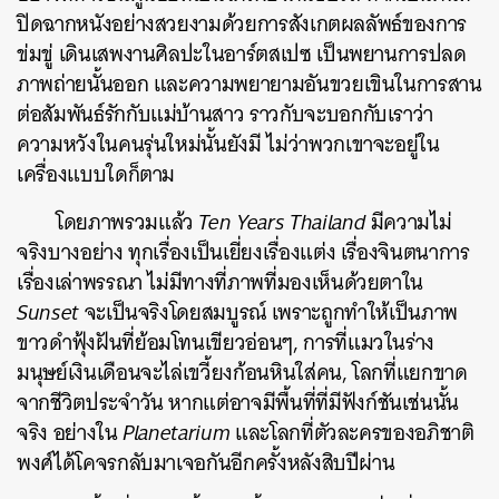
ปิดฉากหนังอย่างสวยงามด้วยการสังเกตผลลัพธ์ของการ
ข่มขู่
เดินเสพงานศิลปะในอาร์ตสเปซ
เป็นพยานการปลด
ภาพถ่ายนั้นออก
และความพยายามอันขวยเขินในการสาน
ต่อสัมพันธ์รักกับแม่บ้านสาว
ราวกับจะบอกกับเราว่า
ความหวังในคนรุ่นใหม่นั้นยังมี
ไม่ว่าพวกเขาจะอยู่ใน
เครื่องแบบใดก็ตาม
โดยภาพรวมแล้ว
Ten Years Thailand
มีความไม่
จริงบางอย่าง
ทุกเรื่องเป็นเยี่ยงเรื่องแต่ง
เรื่องจินตนาการ
เรื่องเล่าพรรณา
ไม่มีทางที่ภาพที่มองเห็นด้วยตาใน
Sunset
จะเป็นจริงโดยสมบูรณ์
เพราะถูกทำให้เป็นภาพ
ขาวดำฟุ้งฝันที่ย้อมโทนเขียวอ่อนๆ
,
การที่แมวในร่าง
มนุษย์เงินเดือนจะไล่เขวี้ยงก้อนหินใส่คน
,
โลกที่แยกขาด
จากชีวิตประจำวัน
หากแต่อาจมีพื้นที่ที่มีฟังก์ชันเช่นนั้น
ค้นหา
จริง
อย่างใน
Planetarium
และโลกที่ตัวละครของอภิชาติ
SHARE
TWEET
LINE
EMAIL
พงศ์ได้โคจรกลับมาเจอกันอีกครั้งหลังสิบปีผ่าน