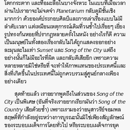
โตกกระตาก
และทื่อมะลื่อในบางจังหวะ
ในแบบที่เมื่อเวลา
ผ่านไปเราอาจะไม่จดจำ
Planetarium
กลับดูมีชั้นเชิง
มากกว่า
ด้วยองค์ประกอบศิลป์และการเล่าเรื่องแบบไม่มี
ลำดับเวลา
แต่เหมือนเหตุการณ์เดิมที่วนซ้ำไปเรื่อยๆ
เยี่ยง
รูปทรงก้นหอยที่ปรากฏหลายครั้งในหนัง
อย่างไรก็ดี
ความ
เป็นมนุษย์ในทั้งสองเรื่องกลับไม่ได้ถูกแสดงออกอย่าง
ละมุนละไมเท่า
Sunset
และ
Song of the City
แต่ถึง
อย่างนั้นก็ไม่มีอะไรที่ผิด
และกลับดีเสียอีก
เพราะความ
หลายหลายมิใช่หรือที่
จะทำให้ภาพแทนของประเทศนี้และ
สิ่งที่เกิดขึ้นในประเทศนี้ไม่ถูกควบรวมสู่ศูนย์กลางเพียง
อย่างเดียว
สุดท้ายแล้ว
เราอยากพูดถึงในส่วนของ
Song of the
City
เป็นพิเศษ
(
อันที่จริงเราอยากเรียกมันว่า
Song of the
Country
เสียด้วยซ้ำ
)
เพราะเรามองว่าอนุสาวรีย์จอมพล
สฤษดิ์ที่กำลังอยู่ระหว่างการบูรณะนั้นมิใช่เพียงสัญลักษณ์
ของระบอบเผด็จการโดยทั่วไป
หรือระบอบเผด็จการยุค