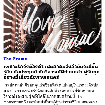
The Frame
เพราะรักจึงต้องด่า และคาดหวังว่ามันจะดีขึ้น
รู้จัก กัลปพฤกษ์ นักวิจารณ์ฝีปากกล้า ผู้รักทุก
อย่างที่เกี่ยวกับภาพยนตร์
‘กัลปพฤกษ์’ คือนักดูแล้วเขียนที่โลดแล่นอยู่ในแวดวงศิลปะ
มาอย่างยาวนาน ทว่าน้อยคนนักที่จะทราบถึงชีวิตนอกบท
วิจารณ์ของชายผู้คลั่งไคล้ในภาพยนตร์รายนี้ The
Momentum จึงขอทำหน้าที่พาผู้อ่านสำรวจชีวิตและมุมมอง