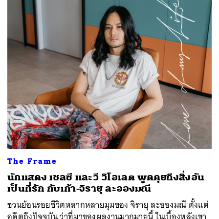
The Frame
นักแสดง เชลซี และวี วิโอเลต พูดคุยถึงสิ่งอัน
เป็นที่รัก กับเก้า-จิรายุ ละอองมณี
ชวนย้อนรอยชีวิตหลากหลายมุมของ จิรายุ ละอองมณี ตั้งแต่
อดีตถึงปัจจุบัน ว่าที่มาของผลงานมากมายนี้ ในเบื้องหลังเขา