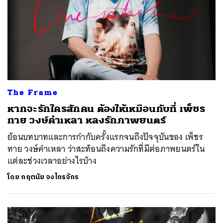
The Frame
หากจะรักใครสักคน ต้องให้เหมือนกับที่ เพ็ชร
ทาย วงษ์คำเหลา หลงรักภาพยนตร์
ย้อนบทบาทและการกำกับครั้งแรกจนถึงปัจจุบันของ เพ็ชร
ทาย วงษ์คำเหลา ว่าสะท้อนถึงความรักที่มีต่อภาพยนตร์ใน
แต่ละช่วงเวลาอย่างไรบ้าง
โดย
กฤตนัย จงไกรจักร