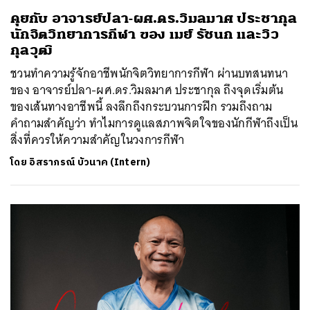
คุยกับ อาจารย์ปลา-ผศ.ดร.วิมลมาศ ประชากุล
นักจิตวิทยาการกีฬา ของ เมย์ รัชนก และวิว
กุลวุฒิ
ชวนทำความรู้จักอาชีพนักจิตวิทยาการกีฬา ผ่านบทสนทนา
ของ อาจารย์ปลา-ผศ.ดร.วิมลมาศ ประชากุล ถึงจุดเริ่มต้น
ของเส้นทางอาชีพนี้ ลงลึกถึงกระบวนการฝึก รวมถึงถาม
คำถามสำคัญว่า ทำไมการดูแลสภาพจิตใจของนักกีฬาถึงเป็น
สิ่งที่ควรให้ความสำคัญในวงการกีฬา
โดย
อิสราภรณ์ บัวนาค (Intern)