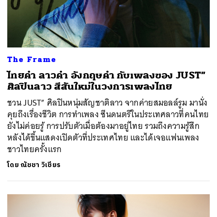
The Frame
ไทยคำ ลาวคำ อังกฤษคำ กับเพลงของ JUST”
ศิลปินลาว สีสันใหม่ในวงการเพลงไทย
ชวน JUST” ศิลปินหนุ่มสัญชาติลาว จากค่ายสมอลล์รูม มานั่ง
คุยถึงเรื่องชีวิต การทำเพลง ซีนดนตรีในประเทศลาวที่คนไทย
ยังไม่ค่อยรู้ การปรับตัวเมื่อต้องมาอยู่ไทย รวมถึงความรู้สึก
หลังได้ขึ้นแสดงเปิดตัวที่ประเทศไทย และได้เจอแฟนเพลง
ชาวไทยครั้งแรก
โดย
ณัชชา วิเชียร