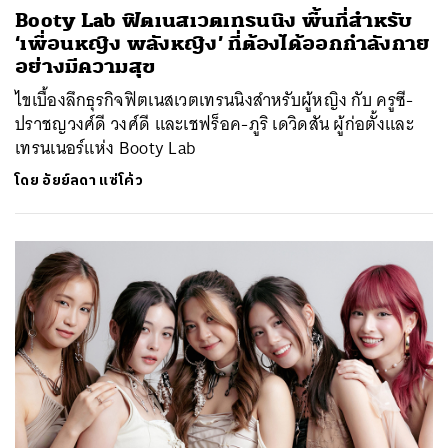
Booty Lab ฟิตเนสเวตเทรนนิง พื้นที่สำหรับ
‘เพื่อนหญิง พลังหญิง’ ที่ต้องได้ออกกำลังกาย
อย่างมีความสุข
ไขเบื้องลึกธุรกิจฟิตเนสเวตเทรนนิงสำหรับผู้หญิง กับ ครูซี-
ปราชญวงศ์ดี วงศ์ดี และเชฟร็อค-ภูริ เดวิดสัน ผู้ก่อตั้งและ
เทรนเนอร์แห่ง Booty Lab
โดย
อัยย์ลดา แซ่โค้ว