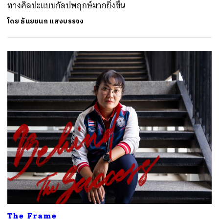
ทางศิลปะแบบกัลปพฤกษ์มากยิ่งขึ้น
โดย
ธันยชนก แสงบรรจง
The Frame