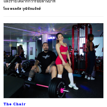
และรายได้มากกว่าร้อยล้านบาท
โดย
พรลภัส วุฒิรัตนรักษ์
ค้นหา
SHARE
TWEET
LINE
EMAIL
The Chair