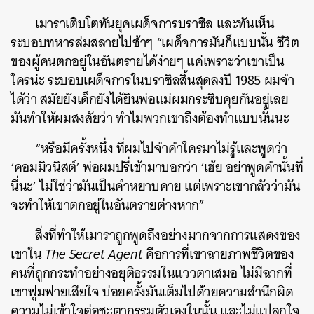
เมาราเติบโตทันยุคเผด็จการบราซิล และทันเห็น
ระบอบทหารล่มสลายไปช้าๆ “เผด็จการมันก็แบบนั้น ชีวิต
ของผู้คนตกอยู่ในอันตรายได้ง่ายๆ แค่เพราะว่าเขาเป็น
ใครน่ะ ระบอบเผด็จการในบราซิลสิ้นสุดลงปี 1985 ผมจำ
ได้ว่า สมัยยังเด็กยังได้ยินพ่อแม่ผมกระซิบคุยกันอยู่เลย
มันทำให้ผมสงสัยว่า ทำไมพวกเขาถึงต้องทำแบบนั้นนะ
“หรือมีครั้งหนึ่ง ที่ผมไปจำคำใครมาไม่รู้และพูดว่า
‘คอมมิวนิสต์’ พ่อผมปรี่เข้ามาบอกว่า ‘เฮ้ย อย่าพูดคำนั้นที่
นี่นะ’ ไม่ใช่ว่ามันเป็นคำหยาบคาย แต่เพราะเขากลัวว่ามัน
จะทำให้เขาตกอยู่ในอันตรายต่างหาก”
สิ่งที่ทำให้เมาราถูกพูดถึงอย่างมากจากการแสดงของ
เขาใน
The Secret Agent
คือการที่เขาฉายภาพชีวิตของ
คนที่ถูกกระทำอย่างอยุติธรรมในแววตาเสมอ ไม่มีฉากที่
เขาฟูมฟายเสียใจ บ่อยครั้งมันเต็มไปด้วยความสำนึกผิด
ความไม่เข้าใจต่อชะตากรรมตัวเองในนั้น และไม่แปลกใจ