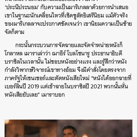
‘ประนีประนอม’ กับความเป็นมาริเกลลาด้วยการนำเสนอ
เขาในฐานะนักเคลื่อนไหวที่เชิดชูลัทธิเสรีนิยม แม้ตัวจริง
ของมาริเกลลาจะประกาศชัดเจนว่า เขานิยมความเป็นซ้าย
จัดก็ตาม
กระนั้นกระบวนการจัดฉายและจัดจำหน่ายหนังก็
โกลาหล เมาราเล่าว่า ฌาอีร์ โบลโซนารู ประธานาธิบดี
บราซิลในเวลานั้น ไม่ชอบหนังอย่างแรง และรู้สึกว่าหนัง
กำลังวิพากษ์วิจารณ์เขาทางอ้อม จึงมีคำสั่งโดยตรงจาก
ภาครัฐให้เซนเซอร์และตัดหนังเสียใหม่ “หนังได้ออกฉายที่
ค้นหา
เบอร์ลินปี 2019 แต่เข้าฉายในบราซิลปี 2021 พวกนั้นหั่น
SHARE
TWEET
LINE
EMAIL
หนังเสียยับเลย” เมาราบอก