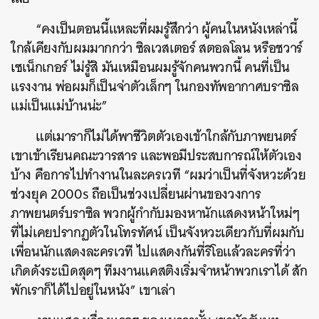
“คงเป็นตอนนี้แหละที่ผมรู้สึกว่า ผู้คนในหนังเหล่านี้
ใกล้เคียงกับผมมากกว่า ซิลเวสเตอร์ สตอลโลน หรือชวาร์
เซเน็กเกอร์ ไม่รู้สิ มันเหมือนผมรู้จักคนพวกนี้ คนที่เป็น
แรงงาน พ่อผมก็เป็นจ่าตัวเล็กๆ ในกองทัพอากาศบราซิล
แม่เป็นแม่บ้านน่ะ”
แต่เมาราก็ไม่ได้พาชีวิตตัวเองเข้าใกล้กับภาพยนตร์
เขาเข้าเรียนคณะวารสาร และพอมีประสบการณ์ให้ตัวเอง
บ้าง คือการไปทำงานในละครเวที “ผมว่าเป็นที่จังหวะด้วย
ช่วงยุค 2000s ถือเป็นช่วงเปลี่ยนผ่านของวงการ
ภาพยนตร์บราซิล พวกผู้กำกับมองหานักแสดงหน้าใหม่ๆ
ที่ไม่เคยปรากฏตัวในโทรทัศน์ เป็นจังหวะเดียวกับที่ผมกับ
เพื่อนนักแสดงละครเวที ไปแสดงกันที่ริโอแล้วละครที่ว่า
เกิดดังระเบิดสุดๆ ทีมงานแคสติงเริ่มจำหน้าพวกเราได้ สัก
พักเราก็ได้ไปอยู่ในหนัง” เขาเล่า