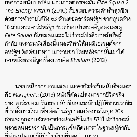
เทศกาลหนังเบอร์ลิน แถมภาคต่อของมัน
Elite Squad 2:
The Enemy Within
(2010) ก็ประสบความสำเร็จสุดขีด
ด้วยการทำรายได้ถึง 63 ล้านดอลลาร์สหรัฐฯ จากทุนสร้าง
16 ล้านดอลลาร์สหรัฐฯ “ผมว่าคนในฮอลลีวูดคงเคยดู
Elite Squad
กันหมดแหละ ไม่ว่าจะโปรดิวเซอร์หรือผู้
กำกับ เพราะหนังเรื่องนี้แหละที่ทำให้ผมมีเอเจนต์จาก
สหรัฐฯ ติดต่อมาหา” เมาราบอก โดยหลังจากนั้นเขาได้
เล่นหนังฮอลลีวูดเรื่องแรกคือ
Elysium
(2013)
นอกเหนือจากงานแสดง เมารายังกำกับหนังเรื่องแรก
คือ
Marighella
(2019)
หนังที่ดัดแปลงมาจากชีวิตจริง
ของ คาร์ลอส มาริเกลลา นักเขียนและนักปฏิวัติชาวบราซิล
ที่ก่อตั้งกองโจร เพื่อต่อต้านรัฐบาลเผด็จการในยุค 70s
ก่อนจะถูกลอบสังหารอย่างน่าเศร้าในวัย 57 ปี นักวิจารณ์
หลายคนมองว่า นับเป็นการแจ้งเกิดเมาราในฐานะผู้กำกับ
ที่น่าสนใจ แต่ก็มีอีกไม่น้อยที่มองว่า เมารา