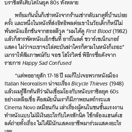
บราซิลที่เติบโตในยุค 80s ทั้งหลาย
พร้อมกันนั้นก็เช่าหนังจากร้านเช่ากลับมาดูที่บ้านบ่อย
ครั้ง และหนึ่งในหนังที่ส่งอิทธิพลต่อเขาในวัยเด็กก็หนีไม่
พ้นหนังแอ็กชันจากฮอลลีวูด “ผมได้ดู
First Blood
(1982)
แล้วก็สารพัดหนังแอ็กชันที่ อาร์โนลด์ ชวาร์เซเน็กเกอร์
แสดง ไม่ว่าจะเขาจะไล่ตะบันฆ่าใครก็ตามในหนังก็เถอะ”
เมาราให้สัมภาษณ์กับ จอช โฮโรวิตซ์ พิธีกรชื่อดังจาก
รายการ
Happy Sad Confused
“แต่พออายุสัก 17-18 ปี ผมก็ไปเจอพวกหนังฌ็อง
Italian Neorealism น่าจะเรื่อง
Bicycle Thieves
(1948)
แล้วผมรู้สึกทันทีว่ามันเชื่อมโยงกับหนังบราซิลยุค 60s
อย่างเหลือเชื่อ คือสมัยนั้นเราก็มีภาพยนตร์กระแส
Cinema Novo เหมือนกัน เล่าเรื่องผู้คนในชนชั้นแรงงาน
ทำหนังแบบไม่มีเงินอะไรกับใครสักนิด ใช้กล้องแฮนด์เฮ
ลด์ถ่ายทั้งเรื่อง ไม่ได้มีนักแสดงอาชีพมาร่วมแสดงอะไร
เลย