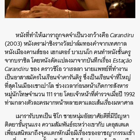
หนังที่ทำให้เมาราถูกจดจำเป็นวงกว้างคือ
Carandiru
(2003)
หนังดราม่าชิงรางวัลปาล์มทองคำจากเทศกาล
หนังเมืองคานส์ของ เฮกเตอร์ บาเบนโก คนทำหนังชั้นครู
จากบราซิล โดยหนังดัดแปลงมาจากบันทึกเรื่อง
Estação
Carandiru
ของ ดราวซิโอ วาเรลลา นายแพทย์ที่ทำงาน
เป็นอาสาสมัครในเรือนจำคารันดิรู ซึ่งเป็นเรือนจำที่ใหญ่
ที่สุดในเมืองเซาเปาโล ช่วงเวลาก่อนหน้าเกิดการสังหาร
หมู่นักโทษจำนวน 111 ราย โดยเจ้าหน้าที่ตำรวจเมื่อปี 1992
ท่ามกลางตัวละครมากหน้าหลายตาและเส้นเรื่องมหาศาล
เมารารับบทเป็น ซิโก ชายหนุ่มอัธยาศัยดีที่มีปัญหา
ติดยาขั้นรุนแรง ความสัมพันธ์ระหว่างเขากับ เดอุสเตเด
เพื่อนสนิทมาถึงจุดแตกหักเมื่อมีเรื่องของอาชญากรรมเข้า