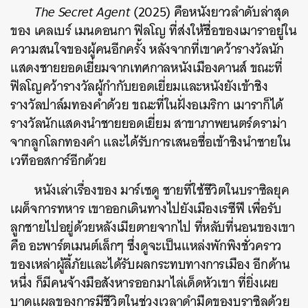
The Secret Agent
(2025)
คือหนังยาวลำดับล่าสุด
ของ เคลเบร์ เมนดอนกา ฟิลโญ ที่ส่งให้ชื่อของเมาราอยู่ใน
ความสนใจของผู้คนอีกครั้ง หลังจากที่เขาคว้ารางวัลนัก
แสดงชายยอดเยี่ยมจากเทศกาลหนังเมืองคานส์ ขณะที่
ฟิลโญคว้ารางวัลผู้กำกับยอดเยี่ยมและหนังยังเข้าชิง
รางวัลปาล์มทองคำด้วย ขณะที่ในฝั่งอเมริกา เมาราก็ได้
รางวัลนักแสดงนำชายยอดเยี่ยม สาขาภาพยนตร์ดราม่า
จากลูกโลกทองคำ และได้รับการเสนอชื่อเข้าชิงนำชายใน
เวทีออสการ์อีกด้วย
หนังเล่าเรื่องของ มาร์เซดู ชายที่ใช้ชีวิตในบราซิลยุค
เผด็จการทหาร เขาออกเดินทางไปยังเมืองเรซีฟี เพื่อรับ
ลูกชายไปอยู่ด้วยหลังเมียตายจากไป ที่หลับที่นอนของเขา
คือ อะพาร์ตเมนต์เล็กๆ ซึ่งดูจะเป็นแหล่งพักพิงชั่วคราว
ของเหล่าผู้ลี้ภัยและได้รับผลกระทบทางการเมือง อีกด้าน
หนึ่ง ก็มีคนจ้างมือสังหารออกมาไล่เด็ดหัวเขา ที่ยิ่งเผย
บาดแผลของการมีชีวิตในช่วงเวลาดำมืดของบราซิลด้วย