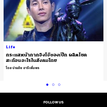
Life
กระแสหน้ากากจิงโจ้ของเป๊ก ผลิตโชค
สะท้อนอะไรในสังคมไทย
โดย ปณชัย อารีเพิ่มพร
FOLLOW US