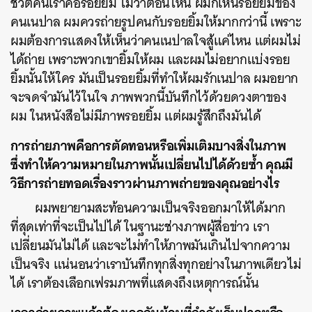
ชีวิตคนเราคือรอยยิ้ม ไม่ว่าตอนไหน ผมก็เห็นรอยยิ้มของ
คนเนปาล ผมควรถ่ายรูปคนกับรอยยิ้มให้มากกว่านี้ เพราะ
ผมต้องการแสดงให้เห็นว่าคนเนปาลใจสู้แค่ไหน แต่ผมไม่
ได้ถ่าย เพราะพวกเขายิ้มให้ผม และผมไม่อยากแบ่งรอย
ยิ้มนั้นให้ใคร มันเป็นรอยยิ้มที่ทำให้ผมรักเนปาล ผมอยาก
จะจดจำมันไว้ในใจ ภาพพวกนี้บันทึกไว้ด้วยดวงตาของ
ผม ในหนังสือไม่มีภาพรอยยิ้ม แต่ผมรู้สึกถึงมันได้
การถ่ายภาพคือการตัดทอนหรือเพิ่มเติมบางสิ่งในภาพ
ซึ่งทำให้ความหมายในภาพนั้นเปลี่ยนไปได้ด้วยซ้ำ คุณมี
วิธีการถ่ายทอดเรื่องราวผ่านภาพถ่ายของคุณอย่างไร
ผมพยายามสะท้อนความเป็นจริงออกมาให้ได้มาก
ที่สุดเท่าที่จะเป็นไปได้ ในฐานะช่างภาพผู้สื่อข่าว เรา
เปลี่ยนมันไม่ได้ และจะไม่ทำให้ภาพมันเกินไปจากความ
เป็นจริง แน่นอนว่าเราบันทึกทุกสิ่งทุกอย่างในภาพเดียวไม่
ได้ เราต้องเลือกเฟรมภาพที่แสดงถึงเหตุการณ์นั้น