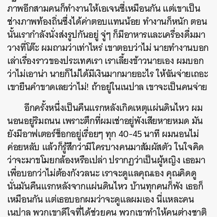
ภาพอีกสามคนก็ทำงานให้เอเจนซี่เหมือนกัน แต่เขาเป็น
ช่างภาพท้องถิ่นซึ่งได้ค่าตอบแทนน้อย ทำงานก็หนัก ตอน
นั้นเรากำลังนั่งส่งรูปกันอยู่ จู่ๆ ก็มีอาหารและเครื่องดื่มมา
วางที่โต๊ะ ผมถามว่าเท่าไหร่ เขาตอบว่าไม่ นายทำงานบอก
เล่าเรื่องราวของประเทศเรา เราเลี้ยงข้าวนายเอง ผมบอก
ว่าไม่เอาน่า นายก็ไม่ได้มีเงินมากมายอะไร ให้ฉันจ่ายเถอะ
เขายืนคำขาดเลยว่าไม่! ถ้าอยู่ในเนปาล เขาจะเป็นคนจ่าย
อีกครั้งหนึ่งเป็นคืนแรกหลังเกิดเหตุแผ่นดินไหว ผม
นอนอยู่ริมถนน เพราะตึกที่ผมเช่าอยู่พังเสียหายหมด มัน
ยังมีอาฟเตอร์ช็อกอยู่เรื่อยๆ ทุก 40-45 นาที ผมนอนไม่
ค่อยหลับ แล้วก็รู้สึกว่ามีใครบางคนมาสัมผัสตัว ในใจคิด
ว่าจะมาขโมยกล้องหรือเปล่า ปรากฏว่าเป็นผู้หญิง เธอมา
เพื่อบอกว่าไม่ต้องกังวลนะ เราจะดูแลคุณเอง คุณคิดดู
นั่นมันคืนแรกหลังจากแผ่นดินไหว บ้านทุกคนก็พัง เธอก็
เหมือนกัน แต่เธอบอกผมว่าจะดูแลผมเอง นี่แหละคน
เนปาล พวกเขาดีใจที่ได้ช่วยคน พวกเขาทำให้คนต่างชาติ