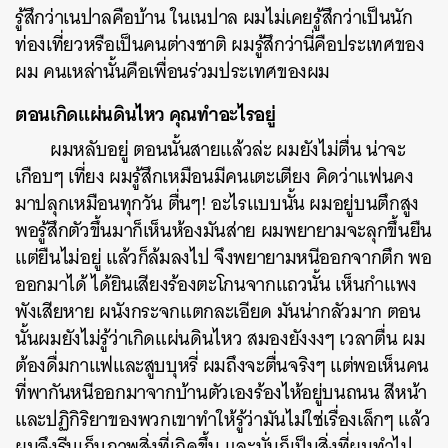
รู้สึกว่าเนปาลคือบ้าน ในเนปาล ผมไม่เคยรู้สึกว่าเป็นนัก
ท่องเที่ยวหรือเป็นคนต่างชาติ ผมรู้สึกว่านี่คือประเทศของ
ผม คนเหล่านั้นคือเพื่อนร่วมประเทศของผม
ตอนเกิดแผ่นดินไหว คุณทำอะไรอยู่
ผมหลับอยู่ ตอนนั้นสายแล้วล่ะ ผมยังไม่ตื่น น่าจะ
เกือบๆ เที่ยง ผมรู้สึกเหมือนมีคนเตะเตียง คิดว่าแฟนคง
มาปลุกเหมือนทุกวัน ตื่นๆ! อะไรแบบนั้น ผมอยู่บนตึกสูง
พอรู้สึกตัวขึ้นมาก็เห็นห้องมันส่าย ผมพยายามจะลุกขึ้นยืน
แต่ยืนไม่อยู่ แล้วก็ล้มลงไป จึงพยายามหนีออกจากตึก พอ
ออกมาได้ ได้ยินเสียงร้องตะโกนจากแถวนั้น เห็นกำแพง
พังเสียหาย ผนังกระจกแตกละเอียด มันน่ากลัวมาก ตอน
นั้นผมยังไม่รู้ว่าเกิดแผ่นดินไหว สมองยังงงๆ เวลาตื่น ผม
ต้องดื่มกาแฟและสูบบุหรี่ ผมถึงจะตื่นจริงๆ แต่พอเห็นคน
ที่พากันหนีออกมาจากบ้านตัวเองร้องไห้อยู่บนถนน สีหน้า
และปฏิกิริยาของพวกเขาทำให้รู้ว่ามันไม่ใช่เรื่องเล็กๆ แล้ว
ค้นหา
ผมจึงรีบเก็บภาพสิ่งที่เกิดขึ้น และนั่นก็เป็นสิ่งที่ผมทำไป