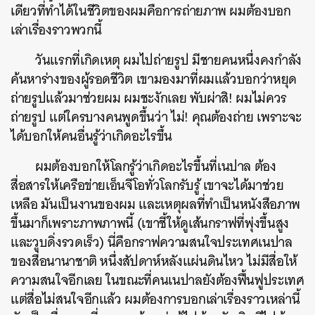
เดียวที่ทำได้ในชีวิตของผมคือการถ่ายภาพ ผมต้องบอก
เล่าเรื่องราวพวกนี้
วันแรกที่เกิดเหตุ ผมไปถ่ายรูป มีชายคนหนึ่งคงกำลัง
ค้นหาร่างของผู้รอดชีวิต เขามองมาที่ผมแล้วบอกว่าหยุด
ถ่ายรูปแล้วมาช่วยผม ผมชะงักเลย พับผ่าสิ! ผมไม่ควร
ถ่ายรูป แต่ใครบางคนพูดขึ้นว่า ไม่! คุณต้องถ่าย เพราะจะ
ได้บอกให้คนอื่นรู้ว่าเกิดอะไรขึ้น
ผมต้องบอกให้โลกรู้ว่าเกิดอะไรขึ้นที่เนปาล ต้อง
สื่อสารให้เครือข่ายเอ็นจีโอทั่วโลกรับรู้ เขาจะได้มาช่วย
เหลือ มันเป็นงานของผม และเหตุผลที่ทำเป็นหนังสือภาพ
ขึ้นมาก็เพราะภาพภาพนี้ (เขาชี้ให้ดูเส้นกราฟที่พุ่งขึ้นสูง
และวูบดิ่งรวดเร็ว) นี่คือกราฟความสนใจประเทศเนปาล
ของสื่อนานาชาติ หนึ่งสัปดาห์หลังแผ่นดินไหว ไม่มีสื่อให้
ความสนใจอีกเลย ในขณะที่คนเนปาลยังต้องฟื้นฟูประเทศ
แต่สื่อไม่สนใจอีกแล้ว ผมต้องการบอกเล่าเรื่องราวเหล่านี้