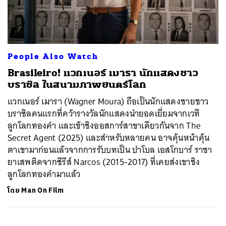
ค้นหา
People Also Watch
SHARE
TWEET
LINE
EMAIL
Brasileiro! แวกเนอร์ เมารา นักแสดงชาว
บราซิล ในสนามภาพยนตร์โลก
แวกเนอร์ เมารา (Wagner Moura) ถือเป็นนักแสดงชายชาว
บราซิลคนแรกที่คว้ารางวัลนักแสดงนำยอดเยี่ยมจากเวที
ลูกโลกทองคำ และเข้าชิงออสการ์สาขาเดียวกันจาก The
Secret Agent (2025) และสำหรับหลายคน อาจคุ้นหน้าคุ้น
ตาเขามาก่อนแล้วจากการรับบทเป็น ปาโบล เอสโกบาร์ ราชา
ยาเสพติดจากซีรีส์ Narcos (2015-2017) ที่เคยส่งเขาชิง
ลูกโลกทองคำมาแล้ว
โดย
Man On Film