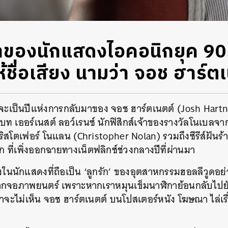
ของนักแสดงไอคอนิกยุค 90s 
ห้ชื่อเสียง นามว่า จอช ฮาร์ต
 จะเป็นปีแห่งการกลับมาของ จอช ฮาร์ตเนตต์ (Josh Hart
บท เออร์เนสต์ ลอว์เรนซ์ นักฟิสิกส์เจ้าของรางวัลโนเบลจ
ริสโตเฟอร์ โนแลน (Christopher Nolan) รวมถึงซีรีส์ฝันร้
่หก ที่เพิ่งออกฉายทางเน็ตฟลิกซ์ช่วงกลางปีที่ผ่านมา
ึ่งในนักแสดงที่ถือเป็น ‘ลูกรัก’ ของอุตสาหกรรมฮอลลีวูดอย่
ากจอภาพยนตร์ เพราะหากเราหมุนเข็มนาฬิกาย้อนกลับไป
เราจะไม่เห็น จอช ฮาร์ตเนตต์ บนโปสเตอร์หนัง โฆษณา ไล่เ