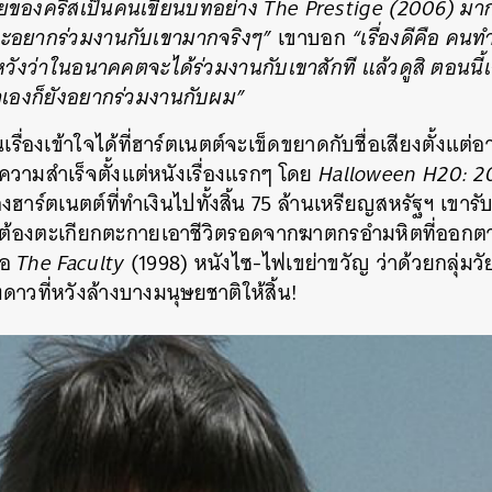
ายของคริสเป็นคนเขียนบทอย่าง The Prestige (2006) มา
ะอยากร่วมงานกับเขามากจริงๆ”
เขาบอก
“เรื่องดีคือ คนท
ังว่าในอนาคคตจะได้ร่วมงานกับเขาสักที แล้วดูสิ ตอนนี้เ
าเองก็ยังอยากร่วมงานกับผม”
เรื่องเข้าใจได้ที่ฮาร์ตเนตต์จะเข็ดขยาดกับชื่อเสียงตั้งแต่อ
ความสำเร็จตั้งแต่หนังเรื่องแรกๆ โดย
Halloween H20: 20
งฮาร์ตเนตต์ที่ทำเงินไปทั้งสิ้น 75 ล้านเหรียญสหรัฐฯ เขาร
 ที่ต้องตะเกียกตะกายเอาชีวิตรอดจากฆาตกรอำมหิตที่ออกตาม
ือ
The Faculty
(1998) หนังไซ-ไฟเขย่าขวัญ ว่าด้วยกลุ่มวัยร
ดาวที่หวังล้างบางมนุษยชาติให้สิ้น!