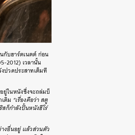
นกับฮาร์ตเนตต์ ก่อน
5-2012) เวลานั้น
ำลังปวดประสาทเต็มที
อยู่ในหนังซึ่งจะถล่มบ็
าเดิม
“เรื่องคือว่า สตู
ก็กำลังปั้นหนังฮีโร่
อื่นอยู่ แล้วส่วนตัว