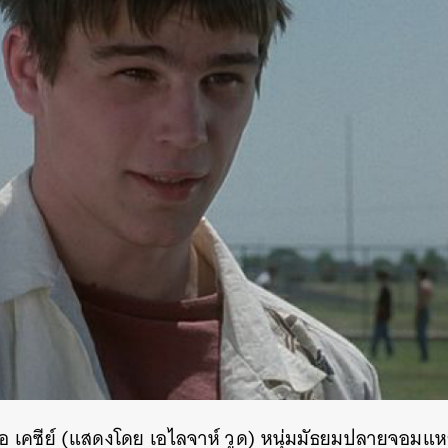
งคือ เคซีย์ (แสดงโดย เอไลจาห์ วูด) หนุ่มมัธยมปลายจอม