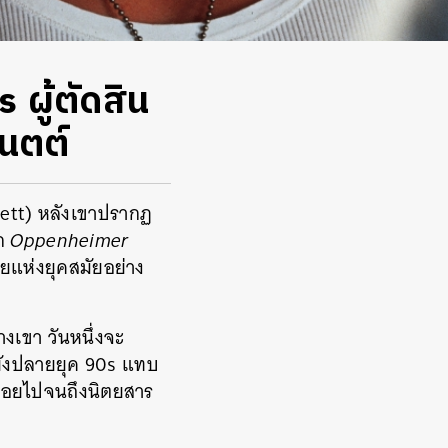
ผู้ตัดสิน
เนตต์
nett) หลังเขาปรากฏ
าก
Oppenheimer
ายแห่งยุคสมัยอย่าง
างเขา วันหนึ่งจะ
ยังปลายยุค 90s แทบ
รื่อยไปจนถึงนิตยสาร