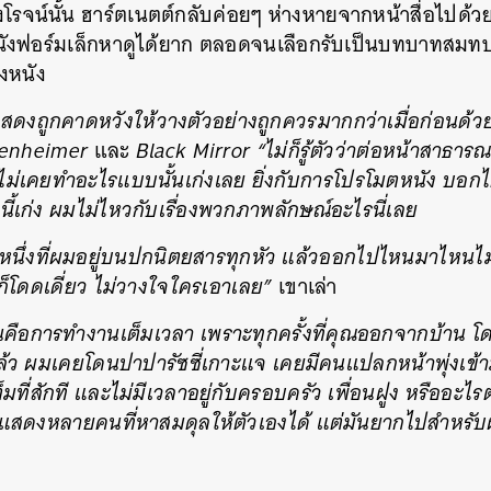
งโรจน์นั้น ฮาร์ตเนตต์กลับค่อยๆ ห่างหายจากหน้าสื่อไปด้
นังฟอร์มเล็กหาดูได้ยาก ตลอดจนเลือกรับเป็นบทบาทสมทบ
างหนัง
แสดงถูกคาดหวังให้วางตัวอย่างถูกควรมากกว่าเมื่อก่อนด้ว
enheimer
และ
Black Mirror “ไม่ก็รู้ตัวว่าต่อหน้าสาธา
ม่เคยทำอะไรแบบนั้นเก่งเลย
ยิ่งกับการโปรโมตหนัง บอกได
นี้เก่ง ผมไม่ไหวกับเรื่องพวกภาพลักษณ์อะไรนี่เลย
่วงหนึ่งที่ผมอยู่บนปกนิตยสารทุกหัว แล้วออกไปไหนมาไหนไม
ก็โดดเดี่ยว ไม่วางใจใครเอาเลย”
เขาเล่า
นคือการทำงานเต็มเวลา เพราะทุกครั้งที่คุณออกจากบ้าน โ
ล้ว ผมเคยโดนปาปารัซซี่เกาะแจ เคยมีคนแปลกหน้าพุ่งเข้
็มที่สักที และไม่มีเวลาอยู่กับครอบครัว เพื่อนฝูง หรืออะไร
นักแสดงหลายคนที่หาสมดุลให้ตัวเองได้ แต่มันยากไปสำหร