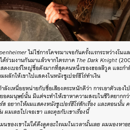
SHARE
TWEET
LINE
EMAIL
penheimer
ไม่ใช่การโคจรมาเจอกันครั้งแรกระหว่างโนแล
ือบได้ร่วมงานกันมาแล้วจากไตรภาค
The Dark Knight
(200
แสดงเบอร์ใหญ่ชื่อดังมากที่สุดคนหนึ่งของฮอลลีวูด และก
ามผลักให้เขาไปแสดงในหนังซูเปอร์ฮีโร่ทำเงิน
กำลังเหนื่อยหน่ายกับชื่อเสียงตระหนักดีว่า การเอาตัวเองไป
ยอดมนุษย์นั้น มีแต่จะทำให้เขาหาความสงบในชีวิตยากกว่
์ส อยากให้ผมแสดงหนังซูเปอร์ฮีโร่สักเรื่อง และตอนนั้น คริส
ัน ผมเลยไปเจอเขา และคุยกับเขาเรื่องนี้
มนของเขาไม่ได้ดึงดูดอะไรผมในเวลานั้นเลย ผมมองหาอย่าง