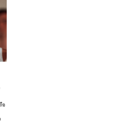
ม
นหา
ถือ
SHARE
TWEET
LINE
EMAIL
ก