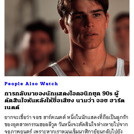
People Also Watch
การกลับมาของนักแสดงไอคอนิกยุค 90s ผู้
ตัดสินใจหันหลังให้ชื่อเสียง นามว่า จอช ฮาร์ต
เนตต์
ยากจะเชื่อว่า จอช ฮาร์ตเนตต์ หนึ่งในนักแสดงที่ถือเป็นลูกรัก
ของอุตสาหกรรมฮอลลีวูด วันหนึ่งจะตัดสินใจห่างหายไปจาก
จอภาพยนตร์ เพราะหากเราหมุนเข็มนาฬิกาย้อนกลับไปยัง