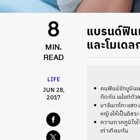
แบรนด์ฟิน
8
และโมเดล
MIN.
READ
LIFE
คนฟินน์รักมูมินเ
JUN 28,
กีดกัน แม้แต่ตัวล
2017
มารีเมกโกะแสด
หญิงให้เป็นอิสร
ความภาคภูมิใจ
เท่าเทียมกัน