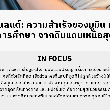
แลนด์: ความสำเร็จของมูมิน 
การศึกษา จากดินแดนเหนือส
IN FOCUS
พราะตัวละครในมูมินใจดี มูมินแฝงปรัชญาเรื่องการเอื้ออารีต่อผ
ะครที่ตัวเล็กที่สุดหรือตัวละครที่แสบที่สุดก็ไม่ถูกทิ้งขว้างใ
งถึงอุดมการณ์หลายอย่าง นับจากคุณภาพสูง ความปรารถน
ะจากชุดที่เป็นทางการ และเหนืออื่นใด คือความสุขในวันธรรม
ในระบบการศึกษาของฟินแลนด์คือความเสมอภาค ทุกคนมี