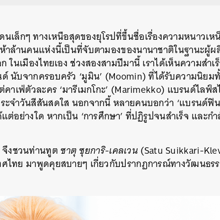
นเล็กๆ ทางเหนือสุดของยุโรปที่ขึ้นชื่อเรื่องความหนาวเห
งห้าล้านคนแห่งนี้เป็นที่จับตามองของนานาชาติในฐานะผู้
ก ในเมืองไทยเอง ช่วงสองสามปีมานี้ เราได้เห็นความสำเร
 นับจากครอบครัว ‘มูมิน’ (Moomin) ที่ได้รับความนิยมทั
แต่คาเฟ่ตัวละคร ‘มารีเมกโกะ’ (Marimekko) แบรนด์ไลฟ์สไ
ระจำวันสีสันสดใส นอกจากนี้ หลายคนบอกว่า ‘แบรนด์ฟินแล
งได้แต่อย่างใด หากเป็น ‘การศึกษา’ ที่ปฏิรูปจนสำเร็จ และ
จึงชวนท่านทูต
ซาตุ ซุยการิ-เคลเวน
(Satu Suikkari-Kle
ศไทย มาพูดคุยสบายๆ เกี่ยวกับปรากฏการณ์ทางวัฒนธรรม