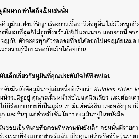
ูมินมาก ทำไมถึงเป็นเช่นนั้น
ี มูมินแฝงปรัชญาเรื่องการเอื้ออารีต่อผู้อื่น ไม่มีใครถูกกี
ะครที่แสบที่สุดก็ไม่ถูกทิ้งขว้างให้เป็นคนนอก นอกจากนี้ ฉาก
ผจญภัย ตัวละครทุกตัวรอคอยที่จะได้ออกไปผจญภัยเสมอ เรื
วามรู้สึกปลอดภัยเมื่อได้อยู่บ้าน
ยเด็กเกี่ยวกับมูมินที่คุณประทับใจให้ฟังหน่อย
กฉันมีหนังสือมูมินอยู่เล่มหนึ่งที่เรียกว่า
Kuinkas sitten k
หน้าจะมีรูอยู่ คุณจะเห็นหน้าต่อไปแค่นิดเดียว และต้องเด
ม่มีสื่อมากมายที่เป็นมูมิน เรามีแต่หนังสือ และหลังๆ มานี่
ุก และอื่นๆ แต่สำหรับฉัน โลกของมูมินอยู่ในหนังสือ
ฉันชอบเป็นพิเศษคือตอนที่หลานฉันยังเล็ก ตอนนั้นมีรายกา
ช่วงเวลาที่สงบมากสำหรับฉัน เมื่อคุณเศร้าหรือชีวิตวุ่นวายมา