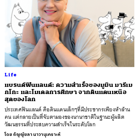
Life
แบรนด์ฟินแลนด์: ความสำเร็จของมูมิน มารีเม
กโกะ และโมเดลการศึกษา จากดินแดนเหนือ
สุดของโลก
ประเทศฟินแลนด์ คือดินแดนเล็กๆที่มีประชากรเพียงห้าล้าน
คน แต่กลายเป็นที่จับตามองของนานาชาติในฐานะผู้ผลิต
วัฒนธรรมที่ประสบความสำเร็จในระดับโลก
โดย
กัญญ์ชลา นาวานุเคราะห์