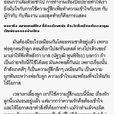
อ่อนกว่าเดิมด้วยซ้ำไป การทำงานเรื่องป๊อปอายทำให้เรา
ยิ่งมั่นใจกับการใช้ความรู้สึกเพื่อทำความเข้าใจกับบท กับ
ผู้กำกับ กับทีมงาน และสุดท้ายก็คือการแสดง
พอมาถึง
ฉลาดเกมส์โกง
ที่ต้องรับบทพ่อ มีอะไรที่เหมือนกับเวลาคุณ
เป็นพ่อนอกจอบ้างไหม
มันต้องมีอะไรเหมือนกันโดยธรรมชาติอยู่แล้ว เพราะ
พ่อทุกคนรักลูก ตอนที่เราไปสกรีนเทสต์ ทางโปรดิวเซอร์
มาเล่าให้ฟังทีหลังว่า บาส (นัฐวุฒิ พูนพิริยะ) บอกว่า ถ้า
เป็นถ่ายจริงนี่ก็ใช้ได้เลย มันคงพอดีกันน่ะ เพราะเรื่องนั้น
ถ้าสังเกตดีๆ ก็เป็นความรู้สึกลึกๆ เหมือนกัน เป็นความ
ผูกพันระหว่างพ่อกับลูก ความเข้าใจและพร้อมที่จะให้อภัย
ให้โอกาส
เวลาเราเลี้ยงลูก เราก็ใช้ความรู้สึกแบบนี้นี่ละ เรื่องรัก
ลูกนี่แน่นอนอยู่แล้ว แต่มากกว่าความรักคือต้องเข้าใจ
และให้โอกาสเขาทำสิ่งที่ต้องการทำ แม้ว่าทำแล้วจะผิด