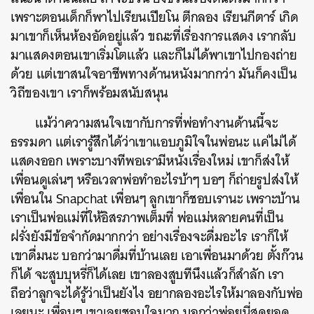
เพราะตอนเด็กก็พาไปเรียนเปียโน ตีกลอง เรียนกีตาร์ เกิด
มาเขาก็เห็นห้องอัดอยู่แล้ว ขณะที่เรื่องการแสดง เรากลับ
มาแสดงตอนเขาเริ่มโตแล้ว และก็ไม่ได้พาเขาไปกองถ่าย
ด้วย แต่เขาสนใจอาชีพทางด้านหนังมากกว่า มันก็คงเป็น
วิถีของเขา เราก็พร้อมสนับสนุน
แม้ว่าความสนใจเขากับการที่พ่อทำงานด้านนี้จะ
ธรรมดา แต่เรารู้สึกได้ว่าเขาแอบภูมิใจในพ่อนะ แค่ไม่ได้
แสดงออก เพราะบางทีพอเรามีหนังเรื่องใหม่ เขาก็ส่งให้
เพื่อนดูเล่นๆ หรือเวลาพ่อทำอะไรบ้าๆ บอๆ ก็ถ่ายรูปส่งให้
เพื่อนใน Snapchat เพื่อนๆ ลูกเขาก็ชอบเรานะ เพราะบ้าน
เราเป็นพ่อแม่ที่ให้อิสรภาพเต็มที่ พ่อแม่หลายคนที่เป็น
ฝรั่งยังมีข้อจำกัดมากกว่า อย่างเรื่องจะดื่มอะไร เราก็ให้
เขาดื่มนะ บอกว่ามาดื่มที่บ้านเลย เอาเพื่อนมาด้วย ตั้งก๊วน
ก็ได้ จะสูบบุหรี่ก็ได้เลย เขาลองสูบทีนึงแล้วก็สำลัก เรา
ถือว่าลูกจะได้รู้ว่าเป็นยังไง อยากลองอะไรให้มาลองกับพ่อ
เลยนะ เพื่อนๆ เขาเลยชอบใจมาก บอกว่าพ่อยูนี่สุดยอด