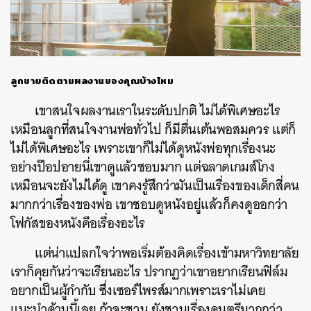
ลูกชายติดตามผลงานของคุณบ้างไหม
เขาสนใจผลงานเราในระดับปกติ ไม่ได้พิเศษอะไร
เหมือนลูกที่สนใจงานพ่อทั่วไป ก็มีตื่นเต้นพอสมควร แต่ก็
ไม่ได้พิเศษอะไร เพราะเขาก็ไม่ได้ดูหนังพ่อทุกเรื่องนะ
อย่างป๊อปอายนี่เขาดูแล้วชอบมาก แต่ฉลาดเกมส์โกง
เหมือนจะยังไม่ได้ดู เขาคงรู้สึกว่ามันเป็นเรื่องของเด็กสี่คน
มากกว่าเรื่องของพ่อ เขาชอบดูหนังอยู่แล้วก็คงดูออกว่า
โฟกัสของหนังคือเรื่องอะไร
แต่น่าแปลกใจว่าพอเริ่มต้องคิดเรื่องเข้ามหาวิทยาลัย
เราก็คุยกันว่าจะเรียนอะไร ปรากฏว่าเขาอยากเรียนฟิล์ม
อยากเป็นผู้กำกับ ซึ่งเซอร์ไพรส์มากเพราะเราไม่เคย
แนะนำด้านนี้เลย ถ้าจะชวน ยังชวนเรื่องดนตรีมากกว่า