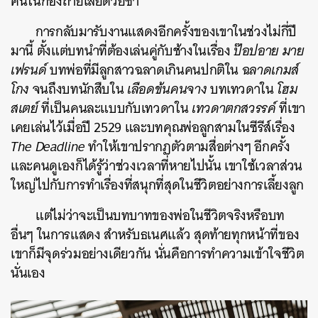
คนในกองถ่ายเสียด้วยซ้ำ
การกลับมารับงานแสดงอีกครั้งของเขาในช่วงไม่กี่ปี
มานี้ ตั้งแต่บทนำที่ต้องเล่นคู่กับช้างในเรื่อง
ป๊อปอาย มาย
เฟรนด์
บทพ่อที่มีลูกสาวฉลาดเกินคนปกติใน
ฉลาดเกมส์
โกง
จนถึงบทนักสืบใน
เลือดข้นคนจาง
บทเทวดาใน
โฮม
สเตย์
ที่เป็นคนละแบบกับเทวดาใน
เทวดาตกสวรรค์
ที่เขา
เคยเล่นไว้เมื่อปี 2529 และบทคุณพ่อลูกสามในซีรีส์เรื่อง
The Deadline
ทำให้เขาปรากฏตัวตามสื่อต่างๆ อีกครั้ง
และคนดูเองก็ได้รู้ว่าช่วงเวลาที่หายไปนั้น เขาใช้เวลาส่วน
ใหญ่ไปกับการทำเรื่องที่สนุกที่สุดในชีวิตอย่างการเลี้ยงลูก
แต่ไม่ว่าจะเป็นบทบาทของพ่อในชีวิตจริงหรือบท
อื่นๆ ในการแสดง สำหรับธเนศแล้ว สุดท้ายทุกหน้าที่ของ
เขาก็มีจุดร่วมอย่างเดียวกัน นั่นคือการทำความเข้าใจชีวิต
นั่นเอง