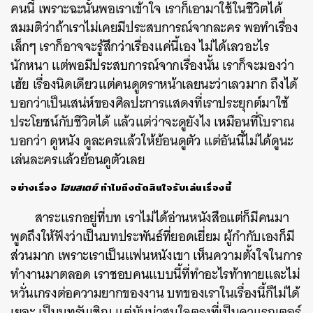
คนนี้ เพราะฉะนั้นพอเราเข้าใจ เราก็เอามาใช้ในชีวิตได้
สมมติว่าถ้าเราไม่เคยมีประสบการณ์จากละคร พอทำเรื่อง
เล็กๆ เราก็อาจจะรู้สึกว่าเรื่องแค่นี้เอง ไม่ได้เลวอะไร
นักหนา แต่พอมีประสบการณ์จากเรื่องนั้น เราก็จะมองว่า
เฮ้ย เรื่องนิดเดียวแต่คนดูตราหน้าเลยนะว่าเลวมาก ถึงได้
บอกว่าเป็นเสน่ห์ของศิลปะการแสดงที่เราประยุกต์มาใช้
ประโยชน์กับชีวิตได้ แล้วแต่ว่าจะดูยังไง เหมือนที่โบราณ
บอกว่า ดูหนัง ดูละครแล้วให้ย้อนดูตัว แต่อันนี้ไม่ได้ดูนะ
เล่นละครแล้วย้อนดูตัวเลย
อย่างเรื่อง
โฮมสเตย์
ทำไมถึงตัดสินใจรับเล่นเรื่องนี้
สาระแรกอยู่ที่บท เราไม่ได้อ่านหนังสือแต่ก็มีคนมา
พูดถึงให้ฟังว่าเป็นบทประพันธ์ที่ยอดเยี่ยม ผู้กำกับเองก็มี
ส่วนมาก เพราะเราเป็นแฟนหนังเขา เห็นความตั้งใจในการ
ทำงานมาตลอด เราชอบคนแบบนี้ที่ทำอะไรท้าทายและไม่
หวั่นเกรงต่อความยากของงาน บทของเราในเรื่องนี้ก็ไม่ได้
เยอะ เป็นบทรับเชิญ แต่มันน่าสนใจตรงที่เป็นคาแรกเตอร์
ค้นหา