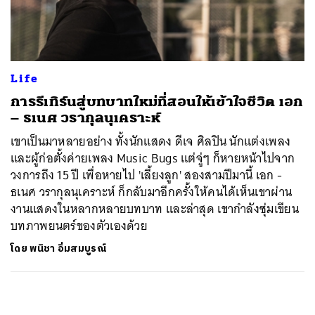
ค้นหา
SHARE
TWEET
LINE
EMAIL
Life
การรีเทิร์นสู่บทบาทใหม่ที่สอนให้เข้าใจชีวิต เอก
– ธเนศ วรากุลนุเคราะห์
เขาเป็นมาหลายอย่าง ทั้งนักแสดง ดีเจ ศิลปิน นักแต่งเพลง
และผู้ก่อตั้งค่ายเพลง Music Bugs แต่จู่ๆ ก็หายหน้าไปจาก
วงการถึง 15 ปี เพื่อหายไป 'เลี้ยงลูก' สองสามปีมานี้ เอก -
ธเนศ วรากุลนุเคราะห์ ก็กลับมาอีกครั้งให้คนได้เห็นเขาผ่าน
งานแสดงในหลากหลายบทบาท และล่าสุด เขากำลังซุ่มเขียน
บทภาพยนตร์ของตัวเองด้วย
โดย
พนิชา อิ่มสมบูรณ์