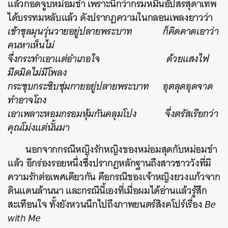
แล้วกอดจูบหม่อมขำ เพราะนึกว่ากรมหมื่นอัปสรสุดาเทพ
ได้บรรทมหลับแล้ว ดังปรากฏความในกลอนเพลงยาวว่า
เข้าชุลมุนวุ่นวายอยู่ปลายพระบาท ก็คิดคาดเอาว่า
คนหาเห็นไม่
จึ่งกระทำเอาแต่อำเภอใจ ด้วยแสงไฟ
มืดมิดไม่มีโพลง
กระซุบกระซิบซุ่มกายอยู่ปลายพระบาท อุตลุดอุดจาด
ทำอาจโถง
เอาเพลาะหอมกรอมหุ้มกันคลุมโปง จึ่งตรัสเรียกว่า
คุณโม่งแต่นั้นมา
นอกจากกรณีหญิงรักหญิงของหม่อมสุดกับหม่อมขำ
แล้ว อีกร่องรอยหนึ่งซึ่งปรากฏหลักฐานถึงสาวชาววังที่มี
ความรักต่อเพศเดียวกัน คือกรณีของเจ้าหญิงยวงแก้วจาก
ดินแดนล้านนา และกรณีนี้เองที่เมื่อผมได้อ่านแล้วรู้สึก
สะเทือนใจ ทั้งยังหวนนึกไปถึงภาพยนตร์สิงคโปร์เรื่อง
Be
with Me