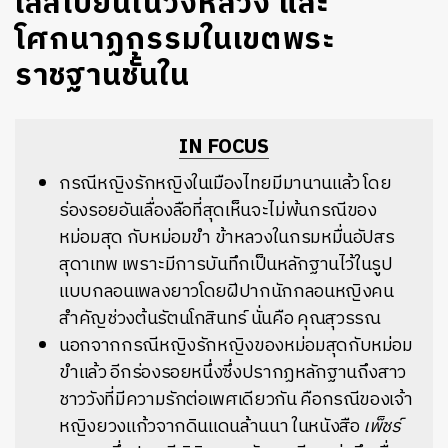
เลสเบี้ยนในวังหลวง และ
โศกนาฏกรรมในเขตพระ
ราชฐานชั้นใน
IN FOCUS
กรณีหญิงรักหญิงในเมืองไทยมีมานานแล้ว โดย
ร่องรอยอันเลื่องลือที่สุดเห็นจะไม่พ้นกรณีของ
หม่อมสุด กับหม่อมขำ ข้าหลวงในกรมหมื่นอัปสร
สุดาเทพ เพราะมีการบันทึกเป็นหลักฐานไว้ในรูป
แบบกลอนเพลงยาวโดยฝีปากนักกลอนหญิงคน
สำคัญช่วงต้นรัตนโกสินทร์ นั่นคือ คุณสุวรรณ
นอกจากกรณีหญิงรักหญิงของหม่อมสุดกับหม่อม
ขำแล้ว อีกร่องรอยหนึ่งซึ่งปรากฏหลักฐานถึงสาว
ชาววังที่มีความรักต่อเพศเดียวกัน คือกรณีของเจ้า
หญิงยวงแก้วจากดินแดนล้านนา ในหนังสือ
เพ็ชร์