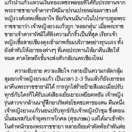
แก้วนำแก้วแหวนเงินทองเพชรพลอยที่ได้รับประทานจาก
พระราชชายาเจ้าดารารัศมีมาปรนเปรอหม่อมราชวงศ์
หญิงวงศ์เทพเพื่อเอาใจ ลือกันจนมีนางในไปกราบทูลพระ
ราชชายาว่า เจ้าหญิงยวงแก้วถูก ‘หลอกตุ๋น’ เมื่อพระราช
ชายาเจ้าดารารัศมีได้ฟังความก็กริ้วเป็นที่สุด เรียกเจ้า
หญิงเชื้อสายเชียงตุงเข้ามาพร้อมบริภาษอย่างรุนแรง ทั้ง
ยังสำทับให้เอาของต่างๆ ที่เคยประทานให้มาคืนเสียให้
หมด คาดโทษถึงขั้นจะส่งตัวกลับนครเชียงใหม่
ความอับอาย ความเสียใจ กลายเป็นความกลัดกลุ้ม
สุมอกเจ้าหญิงยวงแก้ว เป็นเวลา 2-3 วันแล้วก็ยังเอาของ
มาคืนพระราชชายามิได้ การถูกใส่ร้ายป้ายสีและเมื่อปรับ
ทุกข์กับใครก็ได้รับแต่เสียงเย้ยเยาะเหยียดหยัน เจ้าหญิง
รุ่นสาวจากล้านนารู้สึกอาภัพต่อโชคชะตาของตน คืนหนึ่ง
เจ้าหญิงยวงแก้วนอนปรับทุกข์กับเจ้าหญิงบัวชุม ซึ่งตอน
นั้นสมรสกับเจ้าอุตรการโกศล (ศุขเกษม) แต่ได้มาเข้าพัก
ในตำหนักของพระราชชายา หลายถ้อยคำตัดพ้อรำพันต่อ