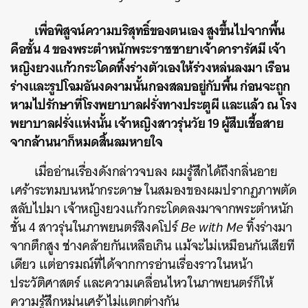
เพื่อพิสูจน์ความบริสุทธิ์ของตนเอง สูงขึ้นไปจากพื้น
คือชั้น 4 ของพระตำหนักพระราชชายาเจ้าดารารัศมี เจ้า
หญิงยวงแก้วกระโดดทิ้งร่างตัวเองให้ร่วงหล่นลงมา เรือน
ร่างและรูปโฉมอันงดงามนั้นกองสลบอยู่กับพื้น ก่อนจะถูก
หามไปรักษาที่โรงพยาบาลฝรั่งทางประตูผี และแล้ว ณ โรง
พยาบาลฝรั่งแห่งนั้น เจ้าหญิงสาวรุ่นวัย 19 ผู้สืบเชื้อสาย
จากล้านนาก็หมดสิ้นลมหายใจ
เมื่ออ่านเรื่องดังกล่าวจบลง ผมรู้สึกได้ถึงกลิ่นอาย
เศร้าระทมบนหน้ากระดาษ ในสมองของผมปรากฏภาพตัด
สลับไปมา เจ้าหญิงยวงแก้วกระโดดลงมาจากพระตำหนัก
ชั้น 4 สาวรุ่นในภาพยนตร์สิงคโปร์
Be with Me
ทิ้งร่างมา
จากตึกสูง ช่างคล้ายกันเหลือเกิน แม้จะไม่เหมือนกันเสียที
เดียว แต่อารมณ์ที่ได้จากการอ่านเรื่องราวในหน้า
ประวัติศาสตร์ และความเคลื่อนไหวในภาพยนตร์ก็ให้
ความรู้สึกหม่นเศร้าไม่แตกต่างกัน