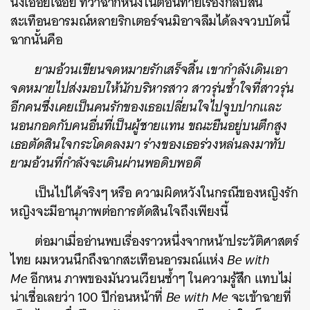
นิ่งเอื่อยเฉื่อย ทว่าฉากหนึ่งในตอนท้ายเรื่องกลับสั่น
สะเทือนอารมณ์หลายริกเตอร์จนมิอาจลืมได้ลงจวบบัดนี้
ฉากนั้นคือ
ยามอ้วนเขียนจดหมายรักเสร็จสิ้น เขากำลังเดินเอา
จดหมายไปส่งมอบให้นักบริหารสาว สาวรุ่นช้ำใจที่สาวรุ่น
อีกคนซึ่งเคยเป็นคนรักของเธอเปลี่ยนใจไปจูบปากและ
นอนกอดกับคนอื่นที่เป็นผู้ชายแทน ขณะยืนอยู่บนตึกสูง
เธอตัดสินใจกระโดดลงมา ร่างของเธอร่วงหล่นลงมาทับ
ยามอ้วนที่กำลังจะเดินผ่านพอดิบพอดี
เป็นไปได้จริงๆ หรือ ความผิดหวังในกรณีของหญิงรัก
หญิงจะมีอานุภาพต่อการตัดสินใจถึงเพียงนี้
ต่อมาเมื่ออ่านพบเรื่องราวหนึ่งจากหน้าประวัติศาสตร์
ไทย ผมหวนนึกถึงฉากสะเทือนอารมณ์แห่ง
Be with
Me
อีกหน ภาพของมันวนเวียนซ้ำๆ ในความรู้สึก แทบไม่
น่าเชื่อเลยว่า 100 ปีก่อนหน้าที่
Be with Me
จะเข้าฉายที่