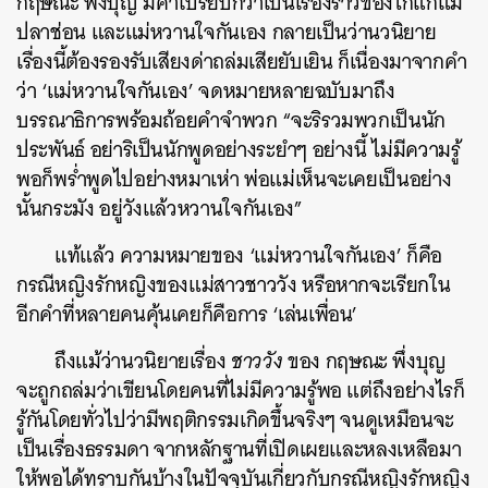
กฤษณะ พึ่งบุญ มีคำโปรยปกว่าเป็นเรื่องราวของไก่แก่แม่
ปลาช่อน และแม่หวานใจกันเอง กลายเป็นว่านวนิยาย
เรื่องนี้ต้องรองรับเสียงด่าถล่มเสียยับเยิน ก็เนื่องมาจากคำ
ว่า ‘แม่หวานใจกันเอง’ จดหมายหลายฉบับมาถึง
บรรณาธิการพร้อมถ้อยคำจำพวก “จะริรวมพวกเป็นนัก
ประพันธ์ อย่าริเป็นนักพูดอย่างระยำๆ อย่างนี้ ไม่มีความรู้
พอก็พร่ำพูดไปอย่างหมาเห่า พ่อแม่เห็นจะเคยเป็นอย่าง
นั้นกระมัง อยู่วังแล้วหวานใจกันเอง”
แท้แล้ว ความหมายของ ‘แม่หวานใจกันเอง’ ก็คือ
กรณีหญิงรักหญิงของแม่สาวชาววัง หรือหากจะเรียกใน
อีกคำที่หลายคนคุ้นเคยก็คือการ ‘เล่นเพื่อน’
ถึงแม้ว่านวนิยายเรื่อง
ชาววัง
ของ กฤษณะ พึ่งบุญ
จะถูกถล่มว่าเขียนโดยคนที่ไม่มีความรู้พอ แต่ถึงอย่างไรก็
รู้กันโดยทั่วไปว่ามีพฤติกรรมเกิดขึ้นจริงๆ จนดูเหมือนจะ
เป็นเรื่องธรรมดา จากหลักฐานที่เปิดเผยและหลงเหลือมา
ให้พอได้ทราบกันบ้างในปัจจุบันเกี่ยวกับกรณีหญิงรักหญิง