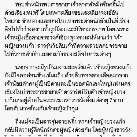
พระตำหนักพระราชชายาเจ้าดารารัศมีครึกครื้นไป
ด้วยเสียงดนตรี โดยเฉพาะเสียงซอและเสียงจะเข้อัน
ไพเราะ ข้าหลวงและนางในแห่งพระตำหนักยังเป็นที่เลื่อง
ลือไปทั่วว่างดงามทั้งรูปโฉมและกิริยามารยาท โดยเฉพาะ
เจ้าหญิงเชื้อสายราชวงศ์เชียงตุงทรงเสน่ห์นามว่า ‘เจ้า
หญิงยวงแก้ว’ สาวรุ่นวัยสิบเก้าที่ความสวยสดขจรขจาย
ไปทั่วราชสำนักและตามวังของเสด็จในกรมต่างๆ
นอกจากจะมีรูปโฉมงามสะพรั่งแล้ว เจ้าหญิงยวงแก้ว
ยังมีใจคอค่อนข้างเข้มแข็ง ด้วยสืบทอดสายเลือดมาจาก
เจ้าน้อยคำคงผู้เป็นบิดาและเป็นยอดนักเลงใหญ่แห่งนคร
เชียงใหม่ พระราชชายาเจ้าดารารัศมีรับตัวเจ้าหญิงยวง
แก้วมาอยู่ด้วยในพระบรมมหาราชวังตั้งแต่อายุ 7 ขวบ
โดยรับมาพร้อมกับเจ้าหญิงบัวชุม
ถึงแม้จะเป็นสาวรุ่นสวยพริ้ง หากเจ้าหญิงยวงแก้ว
กลับมีความรู้สึกนึกรักต่อผู้หญิงด้วยกัน โดยผู้หญิงชาววัง