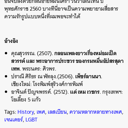
อันจบลงด้วยกลิ่นอายหม่นเศร้า วันวาเลนไทน์ ปี
พุทธศักราช 2560 บางทีนี่อาจเป็นความพยายามสื่อสาร
ความรักรูปแบบหนึ่งที่ผมพอจะทำได้
อ้างอิง
กลอนเพลงยาวเรื่องหม่อมเป็ด
คุณสุวรรณ. (2507).
สวรรค์ และ พระอาการประชวร ของกรมหมื่นอัปสรสุดา
เทพ
. พระนคร: ศิวพร.
เพ็ชร์ลานนา
ปราณี ศิริธร ณ พัทลุง.(2506).
.
เชียงใหม่: โรงพิมพ์สุริวงศ์การพิมพ์
แด่ เหม เวชกร
อาจินต์ ปัญจพรรค์. (2512).
. กรุงเทพฯ:
โอเลี้ยง 5 แก้ว
Tags:
History
,
เพศ
,
เลสเบียน
,
ความหลากหลายทางเพศ
,
เจนเดอร์
,
LGBT