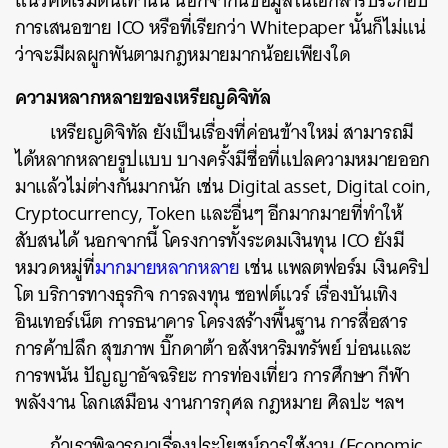
แนวคิดเริ่มต้นเท่านั้น นอกจากนี้ข้อมูลในเอกสารประกอบ
การเสนอขาย ICO หรือที่เรียกว่า Whitepaper นั้นก็ไม่แน่
ว่าจะมีผลผูกพันตามกฎหมายมากน้อยเพียงใด
ความหลากหลายของเหรียญดิจิทัล
เหรียญดิจิทัล ยังเป็นเรื่องที่ค่อนข้างใหม่ สามารถมี
ได้หลากหลายรูปแบบ บางครั้งมีชื่อที่แปลความหมายออก
มาแล้วไม่ต่างกันมากนัก เช่น Digital asset, Digital coin,
ค้นหา
Cryptocurrency, Token และอื่นๆ อีกมากมายที่ทำให้
SHARE
TWEET
LINE
EMAIL
สับสนได้ นอกจากนี้ โครงการทั้งระดมเงินทุน ICO ยังมี
หมวดหมู่ที่
มากมายหลากหลาย
เช่น แพลตฟอร์ม เงินคริป
โต บริการทางธุรกิจ การลงทุน ซอฟต์แวร์ เรื่องบันเทิง
อินเทอร์เน็ต การธนาคาร โครงสร้างพื้นฐาน การสื่อสาร
การค้าปลึก สุขภาพ บิ๊กดาต้า อสังหาริมทรัพย์ บ่อนและ
การพนัน ปัญญาอัจฉริยะ การท่องเที่ยว การศึกษา กีฬา
พลังงาน โลกเสมือน งานการกุศล กฎหมาย ศิลปะ ฯลฯ
ถ้าเราพิจารณาเรื่องประโยชน์การใช้งาน (Economic