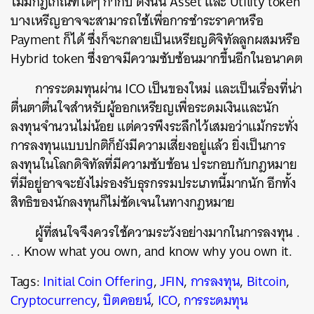
ไม่มีกฎเกณฑ์ใดๆ กำกับ ดังนั้น Asset และ Utility token
บางเหรีญอาจจะสามารถใช้เพื่อการชำระราคาหรือ
Payment ก็ได้ ซึ่งก็จะกลายเป็นเหรียญดิจิทัลลูกผสมหรือ
Hybrid token ซึ่งอาจมีความซับซ้อนมากขึ้นอีกในอนาคต
การระดมทุนผ่าน ICO เป็นของใหม่ และเป็นเรื่องที่น่า
ตื่นตาตื่นใจสำหรับผู้ออกเหรียญเพื่อระดมเงินและนัก
ลงทุนจำนวนไม่น้อย แต่ควรพึงระลึกไว้เสมอว่าแม้กระทั่ง
การลงทุนแบบปกติก็ยังมีความเสี่ยงอยู่แล้ว ยิ่งเป็นการ
ลงทุนในโลกดิจิทัลที่มีความซับซ้อน ประกอบกับกฎหมาย
ที่มีอยู่อาจจะยังไม่รองรับธุรกรรมประเภทนี้มากนัก อีกทั้ง
สิทธิของนักลงทุนก็ไม่ชัดเจนในทางกฎหมาย
ผู้ที่สนใจจึงควรใช้ความระวังอย่างมากในการลงทุน .
. . Know what you own, and know why you own it.
Tags:
Initial Coin Offering
,
JFIN
,
การลงทุน
,
Bitcoin
,
Cryptocurrency
,
บิตคอยน์
,
ICO
,
การระดมทุน