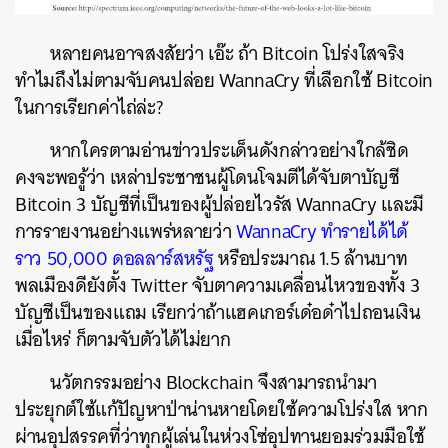
หลายคนอาจสงสัยว่า เอ๊ะ ถ้า Bitcoin โปร่งใสจริง
ทำไมถึงไม่ตามจับคนปล่อย WannaCry ที่เลือกใช้ Bitcoin
ในการเรียกค่าไถ่ล่ะ?
หากใครตามอ่านข่าวประเด็นดังกล่าวอย่างใกล้ชิด
คงจะพอรู้ว่า เหล่าประชาชนผู้โดนโจมตีได้จับตาบัญชี
Bitcoin 3 บัญชีที่เป็นของผู้ปล่อยไวรัส WannaCry และมี
การรายงานอย่างแพร่หลายว่า
WannaCry ทำรายได้ได้
ราว 50,000 ดอลลาร์สหรัฐ
หรือประมาณ 1.5 ล้านบาท
พลเมืองดียังตั้ง Twitter จับตาความเคลื่อนไหวของทั้ง 3
บัญชีเป็นของแถม เรียกว่าถ้าแฮคเกอร์เด๋อด๋าไปถอนเงิน
เมื่อไหร่ ก็ตามจับตัวได้ไม่ยาก
นวัตกรรมอย่าง Blockchain จึงสามารถนำมา
ประยุกต์ใช้แก้ปัญหาป่าน่านหายโดยใช้ความโปร่งใส หาก
ผ่านอุปสรรคที่ว่าทุกผู้เล่นในห่วงโซ่อุปทานยอมร่วมมือใช้