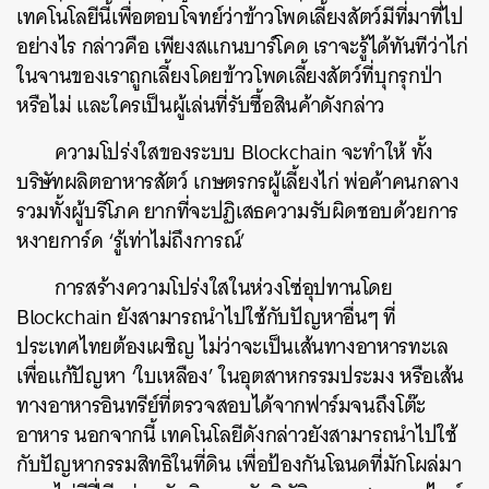
เทคโนโลยีนี้เพื่อตอบโจทย์ว่าข้าวโพดเลี้ยงสัตว์มีที่มาที่ไป
อย่างไร กล่าวคือ เพียงสแกนบาร์โคด เราจะรู้ได้ทันทีว่าไก่
ในจานของเราถูกเลี้ยงโดยข้าวโพดเลี้ยงสัตว์ที่บุกรุกป่า
หรือไม่ และใครเป็นผู้เล่นที่รับซื้อสินค้าดังกล่าว
ความโปร่งใสของระบบ Blockchain จะทำให้ ทั้ง
บริษัทผลิตอาหารสัตว์ เกษตรกรผู้เลี้ยงไก่ พ่อค้าคนกลาง
รวมทั้งผู้บริโภค ยากที่จะปฏิเสธความรับผิดชอบด้วยการ
หงายการ์ด ‘รู้เท่าไม่ถึงการณ์’
การสร้างความโปร่งใสในห่วงโซ่อุปทานโดย
Blockchain ยังสามารถนำไปใช้กับปัญหาอื่นๆ ที่
ประเทศไทยต้องเผชิญ ไม่ว่าจะเป็นเส้นทางอาหารทะเล
เพื่อแก้ปัญหา ‘ใบเหลือง’ ในอุตสาหกรรมประมง หรือเส้น
ทางอาหารอินทรีย์ที่ตรวจสอบได้จากฟาร์มจนถึงโต๊ะ
อาหาร นอกจากนี้ เทคโนโลยีดังกล่าวยังสามารถนำไปใช้
กับปัญหากรรมสิทธิในที่ดิน เพื่อป้องกันโฉนดที่มักโผล่มา