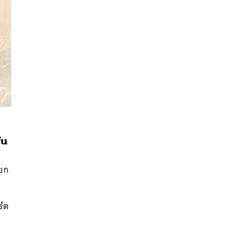
ฟน
นหา
ียก
SHARE
TWEET
LINE
EMAIL
น
ร์ต