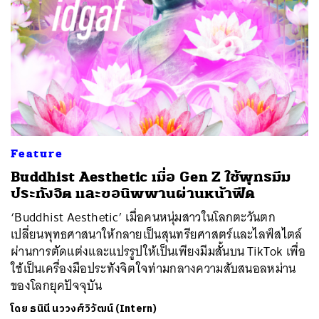
Feature
Buddhist Aesthetic เมื่อ Gen Z ใช้พุทธมีม
ประทังจิต และขอนิพพานผ่านหน้าฟีด
‘Buddhist Aesthetic’ เมื่อคนหนุ่มสาวในโลกตะวันตก
เปลี่ยนพุทธศาสนาให้กลายเป็นสุนทรียศาสตร์และไลฟ์สไตล์
ผ่านการตัดแต่งและแปรรูปให้เป็นเพียงมีมสั้นบน TikTok เพื่อ
ใช้เป็นเครื่องมือประทังจิตใจท่ามกลางความสับสนอลหม่าน
ของโลกยุคปัจจุบัน
โดย
ธนินี นววงศ์วิวัฒน์ (Intern)