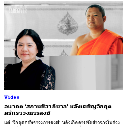
Video
อนาคต ‘สถานชีวาภิบาล’ หลังเผชิญวิกฤต
ศรัทธาวงการสงฆ์
แต่ ‘วิกฤตศรัทธาวงการสงฆ์’ หลังเกิดสารพัดข่าวฉาวในช่วง