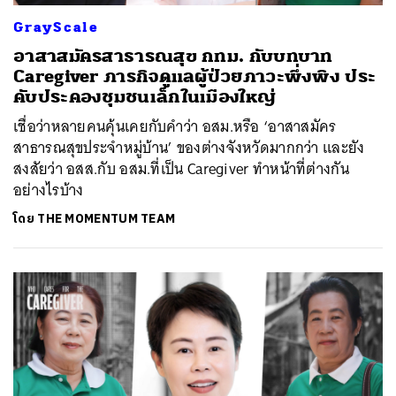
GrayScale
อาสาสมัครสาธารณสุข กทม. กับบทบาท
Caregiver ภารกิจดูแลผู้ป่วยภาวะพึ่งพิง ประ
คับประคองชุมชนเล็กในเมืองใหญ่
เชื่อว่าหลายคนคุ้นเคยกับคำว่า อสม.หรือ ‘อาสาสมัคร
สาธารณสุขประจำหมู่บ้าน’ ของต่างจังหวัดมากกว่า และยัง
สงสัยว่า อสส.กับ อสม.ที่เป็น Caregiver ทำหน้าที่ต่างกัน
อย่างไรบ้าง
โดย
THE MOMENTUM TEAM