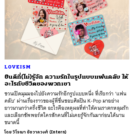
LOVEISM
ยินดีที่(ไม่)รู้จัก ความรักในรูปแบบแฟนคลับ ให้
อะไรกับชีวิตของพวกเขา
ชวนเปิดมุมมองไปยังความรักอีกรูปแบบหนึ่ง ที่เรียกว่า ‘แฟน
คลับ’ ผ่านเรื่องราวของผู้ที่ชื่นชอบศิลปิน K-Pop มาอย่าง
ยาวนานกว่าครึ่งชีวิต อะไรคือเหตุผลที่ทำให้คนเราตกหลุมรัก
และเลือกซัพพอร์ตใครสักคนที่ไม่เคยรู้จักกันมาก่อนได้นาน
ขนาดนี้
โดย
วิโรฌา ชัชวาลวงศ์ (Intern)