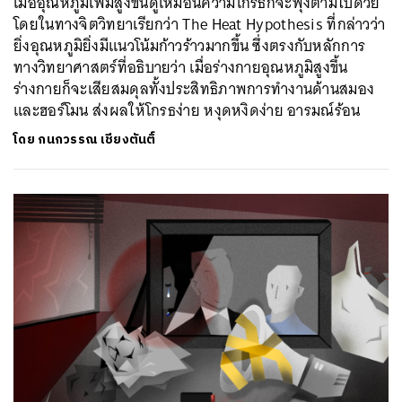
เมื่ออุณหภูมิเพิ่มสูงขึ้นดูเหมือนความโกรธก็จะพุ่งตามไปด้วย
โดยในทางจิตวิทยาเรียกว่า The Heat Hypothesis ที่กล่าวว่า
ยิ่งอุณหภูมิยิ่งมีแนวโน้มก้าวร้าวมากขึ้น ซึ่งตรงกับหลักการ
ทางวิทยาศาสตร์ที่อธิบายว่า เมื่อร่างกายอุณหภูมิสูงขึ้น
ร่างกายก็จะเสียสมดุลทั้งประสิทธิภาพการทำงานด้านสมอง
และฮอร์โมน ส่งผลให้โกรธง่าย หงุดหงิดง่าย อารมณ์ร้อน
โดย
กนกวรรณ เชียงตันติ์