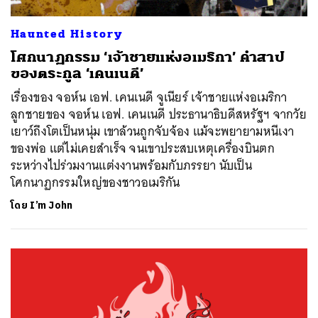
Haunted History
โศกนาฏกรรม ‘เจ้าชายแห่งอเมริกา’ คำสาป
ของตระกูล ‘เคนเนดี’
เรื่องของ จอห์น เอฟ. เคนเนดี จูเนียร์ เจ้าชายแห่งอเมริกา
ลูกชายของ จอห์น เอฟ. เคนเนดี ประธานาธิบดีสหรัฐฯ จากวัย
เยาว์ถึงโตเป็นหนุ่ม เขาล้วนถูกจับจ้อง แม้จะพยายามหนีเงา
ของพ่อ แต่ไม่เคยสำเร็จ จนเขาประสบเหตุเครื่องบินตก
ระหว่างไปร่วมงานแต่งงานพร้อมกับภรรยา นับเป็น
โศกนาฏกรรมใหญ่ของชาวอเมริกัน
โดย
I’m John