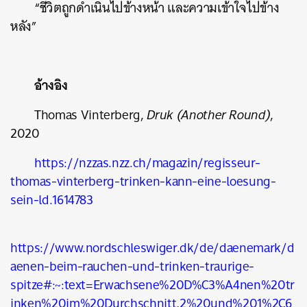
“ชีวิตถูกดำเนินไปข้างหน้า และความเข้าใจไปข้าง
หลัง”
อ้างอิง
Thomas Vinterberg,
Druk (Another Round)
,
2020
https://nzzas.nzz.ch/magazin/regisseur-
thomas-vinterberg-trinken-kann-eine-loesung-
sein-ld.1614783
https://www.nordschleswiger.dk/de/daenemark/d
aenen-beim-rauchen-und-trinken-traurige-
spitze#:~:text=Erwachsene%20D%C3%A4nen%20tr
inken%20im%20Durchschnitt,2%20und%201%2C6