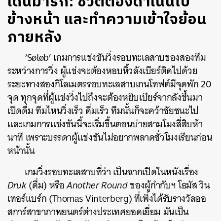
เดนมาร์ก: ชีวิตต้องดำเนินไป
ข้างหน้า และทำความเข้าใจย้อน
ภายหลัง
‘Søløb’ เกมการแข่งขันวิ่งรอบทะเลสาบของสองทีม
ระหว่างการวิ่ง ผู้แข่งจะต้องหอบหิ้วลังเบียร์ติดไปด้วย
ระยะทางสองกิโลเมตรรอบทะเลสาบเกนโทฟต์มีจุดพัก 20
จุด ทุกจุดที่ผู้แข่งวิ่งไปถึงจะต้องหยิบเบียร์จากลังขึ้นมา
เปิดดื่ม ทีมไหนวิ่งเร็ว ดื่มเร็ว ทีมนั้นก็จะคว้าชัยชนะไป
และเกมการแข่งขันนี้จะเริ่มขึ้นตอนบ่ายสามโมงสี่สิบห้า
นาที เพราะบรรดาผู้แข่งขันไม่อยากพลาดชั่วโมงเรียนก่อน
หน้านั้น
เกมวิ่งรอบทะเลสาบที่ว่า เป็นฉากเปิดในหนังเรื่อง
Druk
(ดื่ม) หรือ
Another Round
ของผู้กำกับฯ โธมัส วิน
เทอร์แบร์ก (Thomas Vinterberg) ที่เพิ่งได้รับรางวัลออ
สการ์สาขาภาพยนตร์ต่างประเทศยอดเยี่ยม มันเป็น