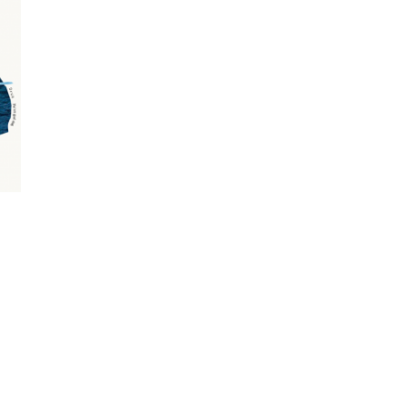
นหา
า
SHARE
TWEET
LINE
EMAIL