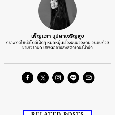
เพ็ญนภา บุปผาเจริญสุข
กราฟิกดีไซน์สไตล์เป็ดๆ หมกหมุ่นเรื่องขนมของกิน อินกับถ้วย
ชามเซรามิก เสพติดการส่งสติกเกอร์น่ารัก
RELATED POSTS