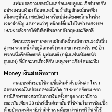
แฟนบอลชาวเยอรมันแต่ก่อนเคยดูและเชียร์บอลกัน
อย่างสงบเสงี่ยม ถือธงและป้ายผ้าสัญลักษณ์ของทีม
สโมสรชูขึ้นโบกสะบัดบ้าง หรือเปล่งเสียงตะโกนในช่วง
เวลาสำคัญ แต่ภาพเก่าๆ พลิกเปลี่ยนไปในช่วงทศวรรษ
1970s หลังจากได้รับอิทธิพลจากอังกฤษและอิตาลี
วัฒนธรรมความจลาจลมักเกิดขึ้นหลังการแข่งขันสิ้น
สุดลง พวกหนึ่งคือฮูลิแกนส์ (พวกก่อกวนชวนวิวาท) อีก
พวกหนึ่งคืออัลตราส์-มูฟเมนต์ (กลุ่มแฟนสโมสรหัว
รุนแรง) ที่มักจะหาเรื่องตีกัน เหตุเพราะเชียร์คนละทีม
Money เงินสดคือราชา
คนเยอรมันชอบใช้จ่ายซื้อสินค้าด้วยเงินสด ไม่ว่า
สถานการณ์ในประเทศจะมีโควิด-19 ระบาดก็ตาม จาก
กรณีศึกษาของสถาบันการเงินครั้งล่าสุด พบว่ามีชาว
เยอรมันเพียง 38 เปอร์เซ็นต์เท่านั้น ที่ใช้จ่ายในการช้อปปิ้ง
ด้วยบัตรเครดิต นับว่ามีจำนวนน้อยกว่าชาวสวีดิช ที่ใช้