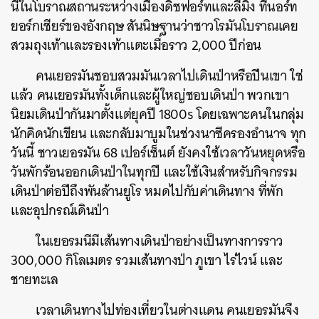
นี้ในโบราณสถานระหว่างเมืองดิชฟอร์ทและลีมิง ที่นอร์ท
ยอร์กเชียร์ของอังกฤษ สันนิษฐานว่าชาวโรมันโบราณเคย
สวมถุงเท้าและรองเท้าแตะเมื่อราว 2,000 ปีก่อน
คนเยอรมันชอบสวมมันเวลาไปเดินป่าหรือปีนเขา ใช่
แล้ว คนเยอรมันทั้งเด็กและผู้ใหญ่ชอบเดินป่า พวกเขา
นิยมเดินป่ากันมาตั้งแต่ยุคปี 1800s โดยเฉพาะคนในกลุ่ม
นักคิดนักเขียน และกลับมาบูมในช่วงนาซีครองอำนาจ ทุก
วันนี้ ชาวเยอรมัน 68 เปอร์เซ็นต์ ยังคงใช้เวลาวันหยุดหรือ
วันพักร้อนออกเดินป่าในทุกปี และใช้เงินสำหรับกิจกรรม
เดินป่าต่อปีถึงพันล้านยูโร หมดไปกับค่าเดินทาง ที่พัก
และอุปกรณ์เดินป่า
ในเยอรมนีมีเส้นทางเดินป่าอย่างเป็นทางการราว
300,000 กิโลเมตร รวมเส้นทางป่า ภูเขา ไร่ไวน์ และ
ชายทะเล
เวลาเดินทางไปท่องเที่ยวในต่างแดน คนเยอรมันจึง