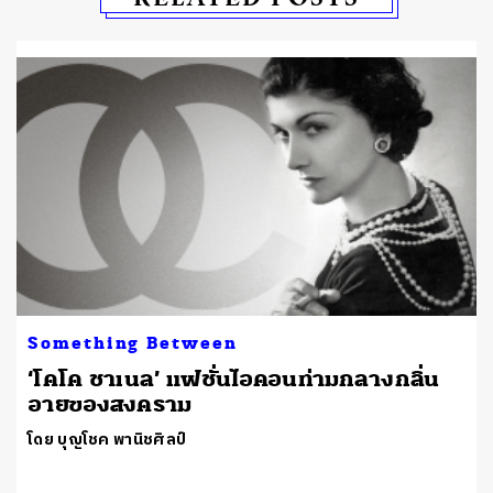
Something Between
‘โคโค ชาเนล’ แฟชั่นไอคอนท่ามกลางกลิ่น
อายของสงคราม
โดย บุญโชค พานิชศิลป์