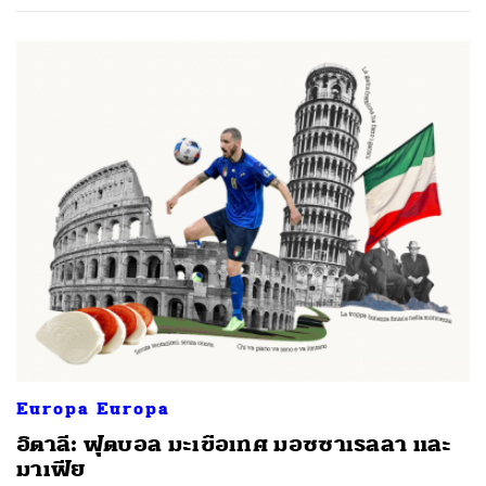
Europa Europa
อิตาลี: ฟุตบอล มะเขือเทศ มอซซาเรลลา และ
มาเฟีย