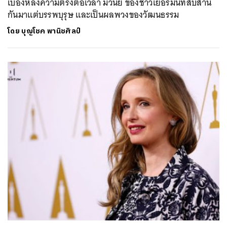
เบื้องหลังความตรงต่อเวลา มีวินัย ของชาวเยอรมันที่สืบสาน
กันมาแต่บรรพบุรุษ และเป็นผลพวงของวัฒนธรรม
โดย
บุญโชค พานิชศิลป์