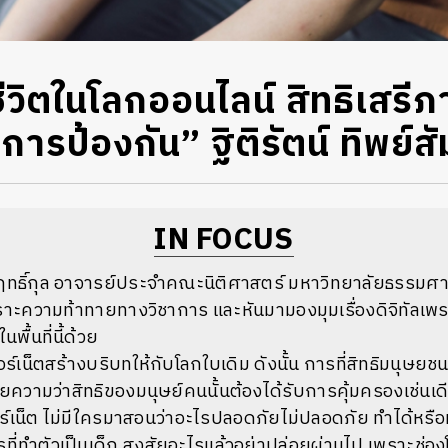
ชีวิตในโลกออนไลน์ สิทธิเสรีภาพ
บการป้องกัน” ฐิติรัตน์ ทิพย์สั
IN FOCUS
สัมฤทธิ์กุล อาจารย์ประจำคณะนิติศาสตร์ มหาวิทยาลัยธรรมศาสต
าะความท้าทายทางวิชาการ และหันมามองมุมเรื่องดิจิทัลเพร
นพื้นที่นี้ด้วย
์เน็ตสร้างบริบทให้กับโลกใบเดิม ดังนั้น การที่สิทธิมนุษยช
มายความว่าสิทธิของมนุษย์คนนั้นต้องได้รับการคุ้มครองเช่นเ
ทอร์เน็ต ไม่มีใครมาสอนว่าอะไรปลอดภัยไม่ปลอดภัย ทำได้หรือทำไ
ารที่ทำตัวเป็นเด็ก สงสัยอะไรแล้วอย่าปล่อยผ่านไป เพราะช่