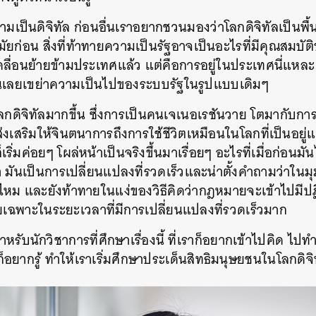
SHARE
TWEET
LINE
EMAIL
ความเป็นดิจิทัล ก่อนอื่นเราอยากชวนมองว่าโลกดิจิทัลเป็นพื้
ัยก่อน สิ่งที่ท้าทายความเป็นรัฐอาจเป็นอะไรที่มีคุณสมบั
เคลื่อนย้ายข้ามประเทศแล้ว แต่คือการอยู่ในประเทศนี่แหละ 
่นเลยเขย่าความเป็นไปของระบบรัฐในรูปแบบเดิมๆ
ลกดิจิทัลมากขึ้น ซึ่งการเป็นคนเจเนอเรชันวาย โตมากับการใช
งเสริมให้จินตนาการถึงการใช้ชีวิตเหมือนในโลกที่เป็นอยู่
่มค่อยๆ โผล่หน้าเป็นจริงขึ้นมาเรื่อยๆ อะไรที่เมื่อก่อนมันไ
า มันเป็นการเปลี่ยนแปลงที่รวดเร็วและน่าตั้งคำถามว่า
หม และยังท้าทายในแง่ของวิธีคิดว่ากฎหมายจะเข้าไปมีปฏิ
ยเฉพาะในระยะเวลาที่มีการเปลี่ยนแปลงที่รวดเร็วมาก
สำหรับนักวิชาการที่ศึกษาเรื่องนี้ ที่เราก็อยากเข้าไปคิด ไปท
ก็อยากรู้ ทำให้เราเริ่มศึกษาประเด็นสิทธิมนุษยชนในโลกดิจิ