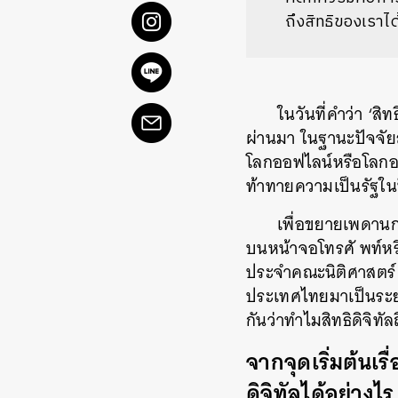
ถึงสิทธิของเรา
ในวันที่คำว่า ‘ส
ผ่านมา ในฐานะปัจจัยสำค
โลกออฟไลน์หรือโลกออนไ
ท้าทายความเป็นรัฐใ
เพื่อขยายเพดานกา
บนหน้าจอโทรศั พท์หร
ประจำคณะนิติศาสตร์ ม
ประเทศไทยมาเป็นระย
กันว่าทำไมสิทธิดิจิทัล
จากจุดเริ่มต้นเร
ดิจิทัลได้อย่างไร