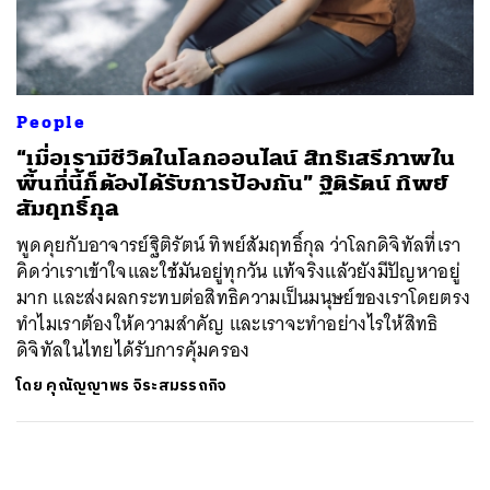
ค้นหา
SHARE
TWEET
LINE
EMAIL
People
“เมื่อเรามีชีวิตในโลกออนไลน์ สิทธิเสรีภาพใน
พื้นที่นี้ก็ต้องได้รับการป้องกัน” ฐิติรัตน์ ทิพย์
สัมฤทธิ์กุล
พูดคุยกับอาจารย์ฐิติรัตน์ ทิพย์สัมฤทธิ์กุล ว่าโลกดิจิทัลที่เรา
คิดว่าเราเข้าใจและใช้มันอยู่ทุกวัน แท้จริงแล้วยังมีปัญหาอยู่
มาก และส่งผลกระทบต่อสิทธิความเป็นมนุษย์ของเราโดยตรง
ทำไมเราต้องให้ความสำคัญ และเราจะทำอย่างไรให้สิทธิ
ดิจิทัลในไทยได้รับการคุ้มครอง
โดย
คุณัญญาพร จิระสมรรถกิจ