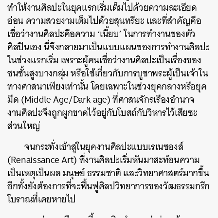
ทำให้งานศิลปะในยุคแรกเริ่มเต็มไปด้วยความละเอียด
อ่อน ความสวยงามเต็มไปด้วยสุนทรียะ และที่สำคัญคือ
เชื่อว่างานศิลปะคือความ ‘เนี้ยบ’ ในการทำงานของตัว
ศิลปินเอง นี่จึงกลายมาเป็นแบบแผนของการทำงานศิลปะ
ในช่วงแรกเริ่ม เพราะผู้คนเชื่อว่างานศิลปะเป็นเรื่องของ
ชนชั้นสูงบางกลุ่ม หรือใช้เกี่ยวกับการบูชาพระผู้เป็นเจ้าใน
ทางศาสนาเพียงเท่านั้น โดยเฉพาะในช่วงยุคกลางหรือยุค
มืด (Middle Age/Dark age) ที่ศาสนจักรเรืองอำนาจ
งานศิลปะจึงถูกผูกขาดไว้อยู่กับโบสถ์กับวิหารไว้เสียซะ
ส่วนใหญ่
จนกระทั่งเข้าสู่ในยุคงานศิลปะแบบเรเนซองส์
(Renaissance Art) ที่งานศิลปะเริ่มหันมาสะท้อนความ
เป็นเหตุเป็นผล มนุษย์ ธรรมชาติ และวิทยาศาสตร์มากขึ้น
อีกทั้งยังต้องการที่จะฟื้นฟูศิลปวิทยาการของวัฒธรรมกรีก
โบราณที่เคยหายไป