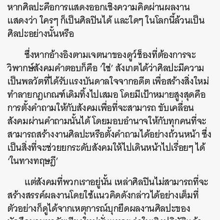
หากศิลปะคือการแสดงออกเชิงความคิดผ่านผลงาน
แสดงว่า ใครๆ ก็เป็นศิลปินได้ และใดๆ ในโลกนี้ล้วนเป็น
ศิลปะอย่างนั้นหรือ
ซึ่งหากอ้างอิงตามเจตนาของดูว์ช็องที่ต้องการจะ
วิพากษ์สังคมคำตอบก็คือ ‘ใช่’ สังเกตได้ว่าศิลปะมีความ
เป็นพลวัตที่ได้รับแรงบันดาลใจจากอดีต เพื่อสร้างสิ่งใหม่
ทำลายกฎเกณฑ์เดิมทิ้งไปเสมอ โดยมีเป้าหมายสูงสุดคือ
การตั้งคำถามให้กับสังคมเพื่อที่จะสามารถ ขับเคลื่อน
สังคมผ่านคำถามนั้นได้ โดยมอบอำนาจให้กับทุกคนที่จะ
สามารถสร้างงานศิลปะหรือตั้งคำถามได้อย่างถ้วนหน้า ซึ่ง
เป็นสิ่งที่จะช่วยยกระดับสังคมให้ไปเดินหน้าไปเรื่อยๆ ได้
‘ในทางทฤษฎี’
แต่สังคมที่พวกเราอยู่นั้น เหล่าศิลปินไม่สามารถที่จะ
ค้นหา
สร้างสรรค์ผลงานโดยใช้แนวคิดดังกล่าวได้อย่างเต็มที่
SHARE
TWEET
LINE
EMAIL
ตัวอย่างก็ดูได้จากเหตุการณ์บุกยึดผลงานศิลปะของ