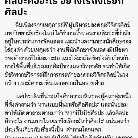
ศิลปะคืออะไร อย่างไรถึงเรียก
ศิลปะ
สืบเนื่องจากเหตุการณ์ที่ผู้บริหารของคณะวิจิตรศิลป์
มหาวิทยาลัยเชียงใหม่ ได้ทำการรื้อถอนงานศิลปะที่กำลัง
อยู่ในระหว่างการจัดแสดง และนำผลงานของนักศึกษาลง
ใส่ถุงดำ ด้วยเหตุผลว่า งานที่นักศึกษาจัดแสดงมีเนื้อหา
ของตัวงานที่ไม่เหมาะสม และได้ละเมิดข้อบังคับเกี่ยวกับ
การใช้พื้นที่บริเวณหอศิลป์ของมหาวิทยาลัย จนทำให้เกิด
ข้อวิพากษ์วิจารณ์ถึงการกระทำของคณะวิจิตรศิลป์ในวง
กว้าง และมีความเห็นแตกออกเป็นหลายฝ่าย
แต่ประเด็นที่น่าสนใจคือความเห็นของผู้คนกลุ่มหนึ่ง
ที่ตั้งคำถามว่า ‘งานแบบนี้น่ะหรือคือศิลปะ’ และนั่นย่อม
ทำให้เกิดคำถามตามมาว่า ‘หากนี่ไม่ใช่ศิลปะ แล้วศิลปะ
คืออะไร งานแบบไหนเราจึงเรียกมันว่าศิลปะ’ แน่นอนว่า
ประเด็นเกี่ยวกับเรื่องนี้เป็น ‘คำถามโลกแตก’
(Controversy) พอๆ กับไก่กับไข่อะไรเกิดก่อนกัน และการ