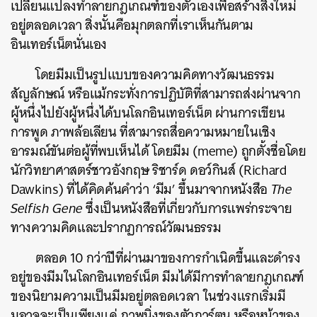
เปลี่ยนแปลงทำลายกฎเกณฑ์ของตัวเองเพื่อสร้างสิ่งใหม่
อยู่ตลอดเวลา สิ่งนั้นคือมุกตลกที่เราเห็นกันตาม
อินเทอร์เน็ตนั่นเอง
โดยมีมเป็นรูปแบบของความคิดทางวัฒนธรรม
สัญลักษณ์ หรือแม้กระทั่งการปฏิบัติที่สามารถส่งผ่านจาก
ผู้หนึ่งไปยังผู้หนึ่งได้บนโลกอินเทอร์เน็ต ผ่านการเขียน
การพูด ภาพล้อเลียน ที่สามารถสื่อความหมายในเชิง
อารมณ์ขันต่อผู้ที่พบเห็นได้ โดยมีม (meme) ถูกตั้งชื่อโดย
นักวิทยาศาสตร์ชาวอังกฤษ ริชาร์ด ดอว์กินส์ (Richard
Dawkins) ที่ได้คิดค้นคำว่า ‘มีม’ ขึ้นมาจากหนังสือ
The
Selfish Gene
ซึ่งเป็นหนังสือที่เกี่ยวกับการแพร่กระจาย
ทางความคิดและปรากฏการณ์วัฒนธรรม
ตลอด 10 กว่าปีที่ผ่านมาของการกำเนิดขึ้นและดำรง
อยู่ของมีมในโลกอินเทอร์เน็ต มีมได้มีการทำลายกฎเกณฑ์
ของนิยามความเป็นมีมอยู่ตลอดเวลา ในช่วงแรกเริ่มมี
มอาจจะเป็นเพียงแค่ ภาพนิ่งของตัวการ์ตูน หรือหน้าของ