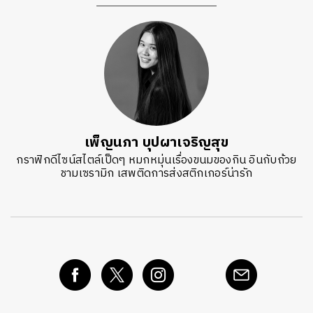
เพ็ญนภา บุปผาเจริญสุข
กราฟิกดีไซน์สไตล์เป็ดๆ หมกหมุ่นเรื่องขนมของกิน อินกับถ้วย
ชามเซรามิก เสพติดการส่งสติกเกอร์น่ารัก