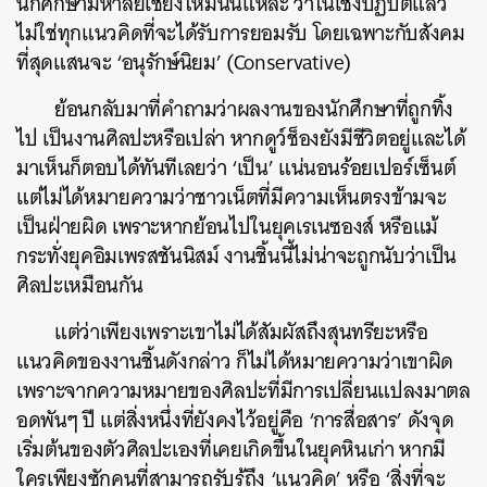
นักศึกษามหาลัยเชียงใหม่นั่นแหละ ว่าในเชิงปฏิบัติแล้ว
ไม่ใช่ทุกแนวคิดที่จะได้รับการยอมรับ โดยเฉพาะกับสังคม
ที่สุดแสนจะ ‘อนุรักษ์นิยม’ (Conservative)
ย้อนกลับมาที่คำถามว่าผลงานของนักศึกษาที่ถูกทิ้ง
ไป เป็นงานศิลปะหรือเปล่า หากดูว์ช็องยังมีชีวิตอยู่และได้
มาเห็นก็ตอบได้ทันทีเลยว่า ‘เป็น’ แน่นอนร้อยเปอร์เซ็นต์
แต่ไม่ได้หมายความว่าชาวเน็ตที่มีความเห็นตรงข้ามจะ
เป็นฝ่ายผิด เพราะหากย้อนไปในยุคเรเนซองส์ หรือแม้
กระทั่งยุคอิมเพรสชันนิสม์ งานชิ้นนี้ไม่น่าจะถูกนับว่าเป็น
ศิลปะเหมือนกัน
แต่ว่าเพียงเพราะเขาไม่ได้สัมผัสถึงสุนทรียะหรือ
แนวคิดของงานชิ้นดังกล่าว ก็ไม่ได้หมายความว่าเขาผิด
เพราะจากความหมายของศิลปะที่มีการเปลี่ยนแปลงมาตล
อดพันๆ ปี แต่สิ่งหนึ่งที่ยังคงไว้อยู่คือ ‘การสื่อสาร’ ดังจุด
เริ่มต้นของตัวศิลปะเองที่เคยเกิดขึ้นในยุคหินเก่า หากมี
ใครเพียงซักคนที่สามารถรับรู้ถึง ‘แนวคิด’ หรือ ‘สิ่งที่จะ