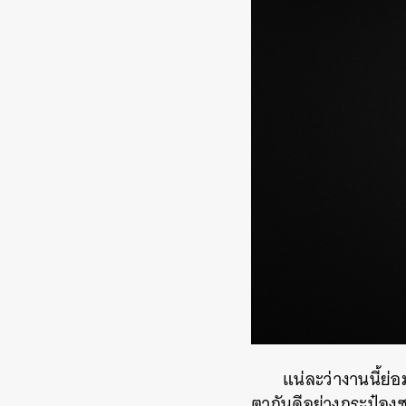
แน่ละว่างานนี้ย
ตากันดีอย่างกระป๋องซ