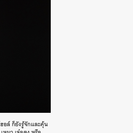
ล์ ก็ยังรู้จักและคุ้น
 เหมา เจ๋อตง หรือ