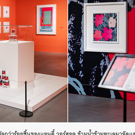
นัลกว่าร้อยชิ้นของแอนดี้ วอร์ฮอล ข้ามน้ำข้ามทะเลมาจัดแ
นหา