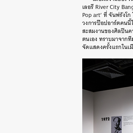
เลอรี River City Ba
Pop art’
ที่ จันฟรังโก
วงการป๊อปอาร์ตคนนี้
สะสมงานของศิลปินคนโ
ตนเอง ทราบมาจากทีมผู
จัดแสดงครั้งแรกในเมื