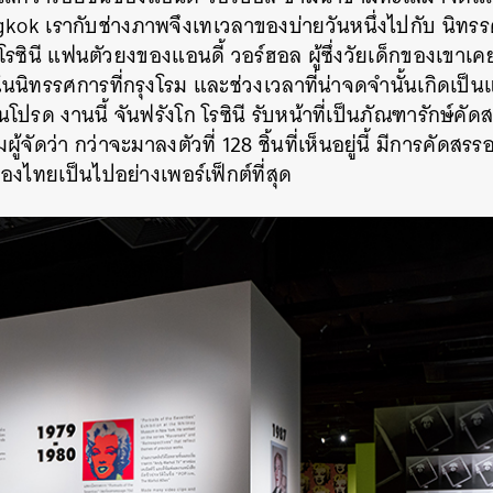
ngkok เรากับช่างภาพจึงเทเวลาของบ่ายวันหนึ่งไปกับ นิท
SHARE
TWEET
LINE
EMAIL
 โรซินี แฟนตัวยงของแอนดี้ วอร์ฮอล ผู้ซึ่งวัยเด็กของเขาเค
ในนิทรรศการที่กรุงโรม และช่วงเวลาที่น่าจดจำนั้นเกิดเป
ปรด งานนี้ จันฟรังโก โรซินี รับหน้าที่เป็นภัณฑารักษ์ค
้จัดว่า กว่าจะมาลงตัวที่
128
ชิ้นที่เห็นอยู่นี้ มีการคัดสร
องไทยเป็นไปอย่างเพอร์เฟ็กต์ที่สุด