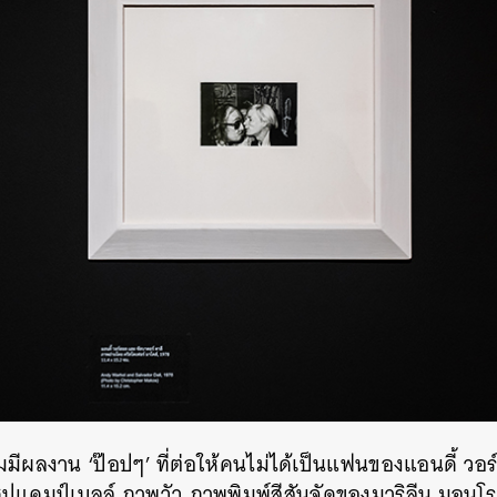
่อมมีผลงาน
‘
ป๊อปๆ
’
ที่ต่อให้คนไม่ได้เป็นแฟนของแอนดี้ วอร์ฮอ
ุปแคมป์เบลล์ ภาพวัว ภาพพิมพ์สีสันจัดของมาริลีน มอนโร