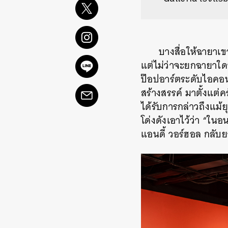
บางสื่อให้ฉายาเข
แต่ไม่ว่าจะยกฉายาใดๆ 
ป๊อปอาร์ตระดับไอคอน
สร้างสรรค์ มาตั้งแต่คร
ได้รับการกล่าวถึงแม้
โด่งดังเอาไว้ว่า “ใน
แอนดี้ วอร์ฮอล กลับย