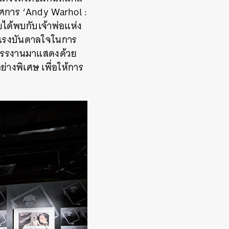
รรศการ
‘Andy Warhol :
ยได้พบกับเจ้าพ่อแห่ง
็นแรงบันดาลใจในการ
ัดสรรงานมาแสดงด้วย
รอย่างพิเศษ เพื่อให้การ