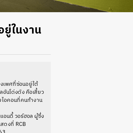
อยู่ในงาน
พศที่ซ่อนอยู่ใต้
ันโด่งดัง คือเสี้ยว
ดับไอคอนที่คนทำงาน
ดี้ วอร์ฮอล ผู้ซึ่ง
แสดงที่ RCB
563