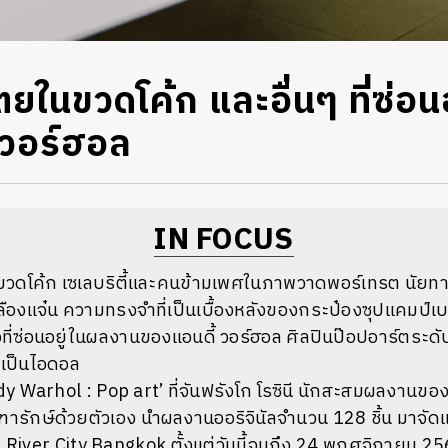
ยในขวดโค้ก และอื่นๆ ที่ซ่อน
 วอร์ฮอล
IN FOCUS
วดโค้ก เซเลบริตี้และคนข้ามเพศในภาพวาดพอร์เทรต นัยทางเ
ลืองแจ๋น ความทรงจำที่เป็นเบื้องหลังของกระป๋องซุปแคมป์เบลอ
วที่ซ่อนอยู่ในผลงานของแอนดี้ วอร์ฮอล ศิลปินป๊อปอาร์ตระ
้เป็นไอดอล
 Warhol : Pop art’ ที่จันฟรังโก โรซินี นักสะสมผลงานของแอน
ัณฑารักษ์ด้วยตัวเอง นำผลงานออริจินัลจำนวน 128 ชิ้น มาจัด
 River City Bangkok ตั้งแต่วันนี้จนถึง 24 พฤศจิกายน 2