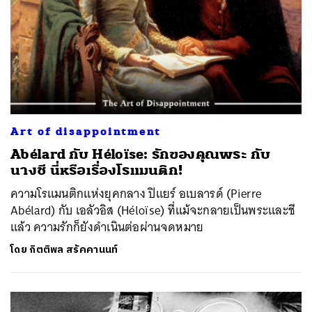
Art of disappointment
Abélard กับ Héloïse: รักของคุณพระ กับ
นางชี นี่หรือเรื่องโรแมนติก!
ความโรแมนติกแห่งยุคกลาง ปิแยร์ อเบลารด์ (Pierre
Abélard) กับ เอลัวอิส (Héloïse) ที่แม้จะกลายเป็นพระและชี
แล้ว ความรักก็ยังดำเนินต่อผ่านจดหมาย
โดย
กิตติพล สรัคคานนท์