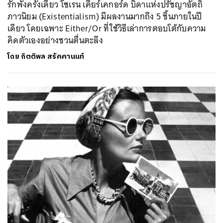
รักพังครั้งเดียว โซเรน เคียร์เคกอร์ด บิดาแห่งปรัชญาอัตถิ
ภาวนิยม (Existentialism) มีผลงานมากถึง 5 ชิ้นภายในปี
เดียว โดยเฉพาะ Either/Or ที่ใช้วิธีเล่าการตอบโต้กับความ
คิดตัวเองอย่างชวนตื่นตะลึง
โดย
กิตติพล สรัคคานนท์