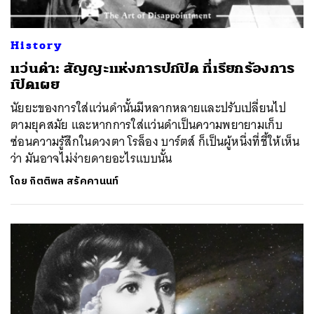
History
แว่นดำ: สัญญะแห่งการปกปิด ที่เรียกร้องการ
เปิดเผย
นัยยะของการใส่แว่นดำนั้นมีหลากหลายและปรับเปลี่ยนไป
ตามยุคสมัย และหากการใส่แว่นดำเป็นความพยายามเก็บ
ซ่อนความรู้สึกในดวงตา โรล็อง บาร์ตส์ ก็เป็นผู้หนึ่งที่ชี้ให้เห็น
ว่า มันอาจไม่ง่ายดายอะไรแบบนั้น
โดย
กิตติพล สรัคคานนท์