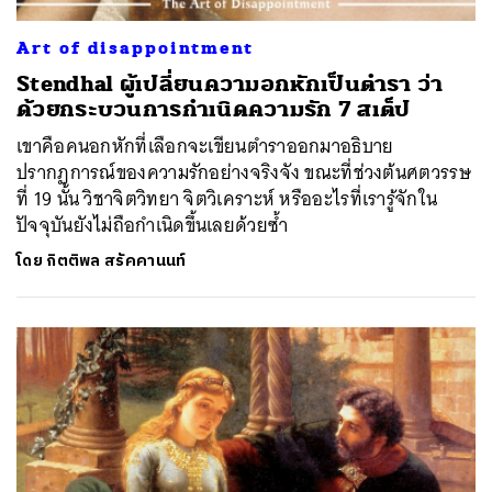
Art of disappointment
Stendhal ผู้เปลี่ยนความอกหักเป็นตำรา ว่า
ด้วยกระบวนการกำเนิดความรัก 7 สเต็ป
เขาคือคนอกหักที่เลือกจะเขียนตำราออกมาอธิบาย
ปรากฏการณ์ของความรักอย่างจริงจัง ขณะที่ช่วงต้นศตวรรษ
ที่ 19 นั้น วิชาจิตวิทยา จิตวิเคราะห์ หรืออะไรที่เรารู้จักใน
ปัจจุบันยังไม่ถือกำเนิดขึ้นเลยด้วยซ้ำ
โดย
กิตติพล สรัคคานนท์