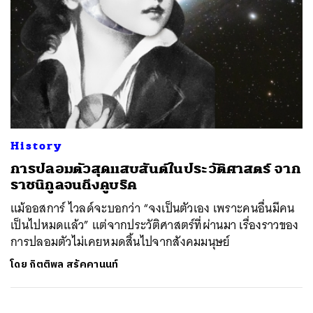
History
การปลอมตัวสุดแสบสันต์ในประวัติศาสตร์ จาก
ราชนิกูลจนถึงคูบริค
แม้ออสการ์ ไวลด์จะบอกว่า “จงเป็นตัวเอง เพราะคนอื่นมีคน
เป็นไปหมดแล้ว” แต่จากประวัติศาสตร์ที่ผ่านมา เรื่องราวของ
การปลอมตัวไม่เคยหมดสิ้นไปจากสังคมมนุษย์
โดย
กิตติพล สรัคคานนท์