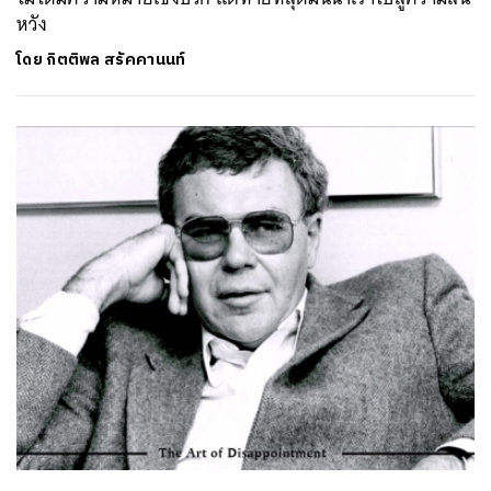
หวัง
โดย
กิตติพล สรัคคานนท์
ค้นหา
SHARE
TWEET
LINE
EMAIL