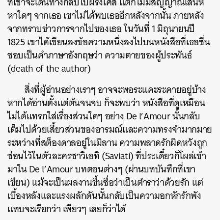
ที่เขาจะเดินทางกลับไปฝรั่งเศส แต่ก็ไม่มีสัญญาณเสน่ห์
หาใดๆ จากเธอ เขาไม่ได้พบเธออีกหลังจากนั้น ภายหลัง
จากทราบข่าวการจากไปของเธอ ในวันที่ 1 มิถุนายนปี
1825 เขาได้เขียนลงข้อความหนึ่งลงไปบนหนังสือที่เธอชื่น
ชอบเป็นคำภาษาอังกฤษว่า ความตายของผู้ประพันธ์
(death of the author)
สิ่งที่ผู้อ่านอย่างเราๆ อาจจะพอระแคะระคายอยู่บ้าง
หากได้อ่านตั้งแต่ต้นจนจบ ก็จะพบว่า หนังสือที่ดูเหมือน
ไม่ได้แทรกใส่เรื่องส่วนใดๆ อย่าง De l’Amour นั้นกลับ
เต็มไปด้วยเสี้ยวส่วนของอารมณ์และความทรงจำมากมาย
ระหว่างที่สต็องดาลอยู่ในมิลาน ความพลาดรักผิดหวังถูก
ซ่อนไว้ในตัวละครซาวิเอทิ (Saviati) ที่ประเดี๋ยวก็โผล่เข้า
มาใน De l’Amour บทตอนต่างๆ (ผ่านบทบันทึกที่เขา
เขียน) แม้จะเป็นผลงานขึ้นชื่อว่าเป็นตำราว่าด้วยรัก แต่
เบื้องหลังและแรงผลักดันนั้นกลับเป็นความอกหักรักพัง
แทบจะเรียกว่า เพียวๆ เลยก็ว่าได้