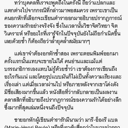
ทว่าบุคคลที่เราจะพูดถึงในครั้งนี้ ถือว่าแปลกและ
แตกต่างไปจากกรณีที่กล่าวมาพอสมควร เพราะเขาเป็น
คนอกหักที่เลือกจะเขียนตำราออกมาอธิบายปรากฏการณ์
ของความรักอย่างจริงจัง ซึ่งในเวลานั้นวิชาจิตวิทยา จิต
วิเคราะห์ หรืออะไรที่เรารู้จักในปัจจุบันยังไม่ถือกำเนิดขึ้น
เลยด้วยซ้ำ ก็ต้องถือว่าล้ำยุคล้ำสมัยมากๆ
แต่เขาจำต้องอกหักซ้ำสอง เพราะตอนพิมพ์ออกมา
ครั้งแรกนั้นแทบจะขายไม่ได้ คนอ่านและแม้แต่
บรรณาธิการเองแทบไม่รู้ด้วยซ้ำว่า เขาต้องการเขียนถึง
อะไรกันแน่ และโดยรูปแบบมันก็ไม่เป็นทั้งความเรียงและ
เรื่องเล่า แต่เมื่อเวลาผ่านไป หรือภายหลังจากเขาโด่งดัง
มีชื่อเสียงมากขึ้นแล้ว หนังสือที่ว่ากลับกลายเป็นผลงาน
คลาสสิกที่อธิบายถึงปรากฏการณ์ของความรักได้อย่างลึก
ซึ้งมากที่สุดเล่มหนึ่งจนถึงปัจจุบัน
ชายอกหักผู้เขียนตำรารักมีนามว่า มารี-อ็องรี แบล
(Marie-Henri Beyle) หรือที่เราคุ้นชื่อกว่าในนามปากกา