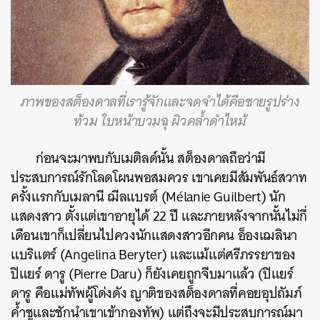
ภาพของสต็องดาลที่เรารู้จักและจดจำได้คือชายรูปร่าง
ท้วม ใบหน้าบวมฉุ ผิวคล้ำดำไหม้
ก่อนจะมาพบกับเมติลด์นั้น สต็องดาลถือว่ามี
ประสบการณ์รักโลดโผนพอสมควร เขาเคยมีสัมพันธ์สวาท
ครั้งแรกกับเมลานี ฌีลแบรต์ (Mélanie Guilbert) นัก
แสดงสาว ตั้งแต่เขาอายุได้ 22 ปี และภายหลังจากนั้นไม่กี่
เดือนเขาก็เปลี่ยนไปควงนักแสดงสาวอีกคน อ็องเฌลินา
แบริแตร์ (Angelina Beryter) และแม้แต่ศรีภรรยาของ
ปิแยร์ ดารู (Pierre Daru) ก็ยังเคยถูกจีบมาแล้ว (ปิแยร์
ดารู คือแม่ทัพผู้โด่งดัง ญาติของสต็องดาลที่คอยอุปถัมภ์
ค้ำชูและชักนำเขาเข้ากองทัพ) แต่ถึงจะมีประสบการณ์มา