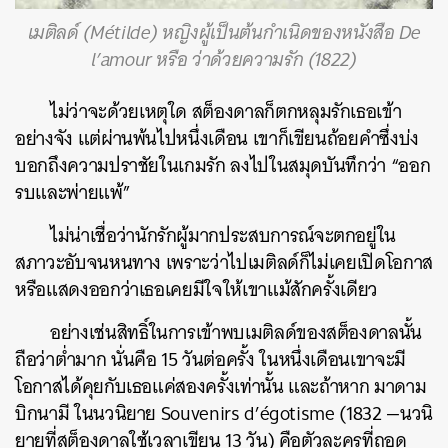
เมติลด์ (Métilde) หญิงผู้เป็นต้นกำเนิดของหนังสือ De
l’amour หรือ ว่าด้วยความรัก (1822)
ไม่ว่าจะด้วยเหตุใด สต็องดาลก็ตกหลุมรักเธอเข้า
อย่างจัง แต่ผ่านพ้นไปหนึ่งเดือน เขาก็เขียนถ้อยคำซึ่งบ่ง
บอกถึงความปราชัยในเกมรัก ลงไปในสมุดบันทึกว่า “ออก
รบและพ่ายแพ้”
ไม่น่าเชื่อว่านักรักผู้มากประสบการณ์จะตกอยู่ใน
สภาวะอับจนหนทาง เพราะว่าไปเมติลด์ก็ไม่เคยเปิดโอกาส
หรือแสดงออกว่าเธอเคยมีใจให้เขาแม้สักครั้งเดียว
อย่างเช่นสิทธิ์ในการเข้าพบเมติลด์ของสต็องดาลนั้น
ถือว่าต่ำมาก นั่นคือ 15 วันต่อครั้ง ในหนึ่งเดือนเขาจะมี
โอกาสได้คุยกับเธอแค่สองครั้งเท่านั้น และถ้าหาก มาดาม
บิกนามี ในนวนิยาย Souvenirs d’égotisme (1832 —นวนิ
ยายที่สต็องดาลใช้เวลาเขียน 13 วัน) คือตัวละครที่ถอด