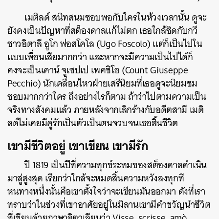
เมติลด์ สนิทสนมชอบพอกับใครในห้วงเวลานั้น ดูจะ
ยังคงเป็นปัญหาที่สต็องดาลแก้ไม่ตก เธอใกล้ชิดกับกวี
ชาวอิตาลี อูโก ฟอสโคโล (Ugo Foscolo) แต่ก็เป็นไปใน
แบบเพื่อนเสียมากกว่า และหากจะมีความเป็นไปได้ก็
คงจะเป็นเคาน์ จูเซปเป เพคชิโอ (Count Giuseppe
Pecchio) นักเคลื่อนไหวฝ่ายเสรีนิยมที่เธอดูจะนิยมชม
ชอบมากกว่าใคร ถึงอย่างไรก็ตาม ถ้าว่าไปตามความเป็น
จริงทางสังคมแล้ว ภายหลังจากเลิกร้างกับอดีตสามี เมติ
ลด์ไม่เคยมีคู่รักเป็นตัวเป็นตนจวบจนเธอสิ้นชีวิต
เขามีชีวิตอยู่ เขาเขียน เขามีรัก
ปี 1819 เป็นปีที่ความทุกข์ระทมของสต็องดาลดำเนิน
มาสู่สูงสุด เรียกว่าใกล้จะหมดสิ้นความหวังลงทุกที
หนทางหนึ่งนั้นคือเขาตั้งใจว่าจะเขียนมันออกมา ดังที่เรา
ทราบว่าในช่วงที่เขาอาศัยอยู่ในมิลานเขามีคำขวัญนำชีวิต
ที่เขียนด้วยภาษาอิตาเลียนว่า Visse, scrisse, amò