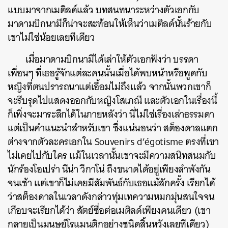
แบบมาจากเมติลด์แล้ว บทสนทนาระหว่างตัวเอกกับ
มาดามบิกนามีก็น่าจะสะท้อนให้เห็นว่าเมติลด์นั้นร้ายกับ
เขาไม่ใช่น้อยเลยทีเดียว
ค้นหา
เมื่อมาดามบิกนามีได้เล่าให้ตัวเอกฟังว่า บรรดา
SHARE
TWEET
LINE
EMAIL
เพื่อนๆ ที่เธอรู้จักแต่ละคนนั้นเมื่อได้พบหน้าหรือพูดกับ
หญิงที่ตนปรารถนาแต่เอื้อมไม่ถึงแล้ว จากนั้นพวกเขาก็
จะรีบรุดไปแสดงออกกับหญิงโสเภณี และตัวเอกในเรื่องนี้
ก็เพิ่งจะมาระลึกได้ในภายหลังว่า นี่ไม่ใช่เรื่องเล่าธรรมดา
แต่เป็นคำแนะนำสำหรับเขา ซึ่งแน่นอนว่า สต็องดาลแตก
ต่างจากตัวละครเอกใน Souvenirs d’égotisme ตรงที่เขา
ไม่เคยไปกับใคร แม้ในเวลานั้นเขาจะมีความสนิทสนมกับ
นักร้องโอเปร่า นีน่า วีกาโน่ ถึงขนาดได้อยู่เพียงลำพังกัน
จนเช้า แต่เขาก็ไม่เคยมีสัมพันธ์กับเธอแม้สักครั้ง เรียกได้
ว่าสต็องดาลในเวลาดังกล่าวทุ่มเทความหมกมุ่นสนใจจน
เกือบจะเรียกได้ว่า สัตย์ซื่อต่อเมติลด์เพียงคนเดียว (เขา
กลายเป็นมนุษย์โรแมนติกอย่างชนิดสิ้นหวังเลยทีเดียว)