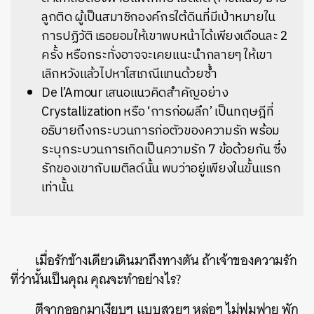
ลูกติด ผู้เป็นสมาชิกองค์กรใต้ดินที่มีเป้าหมายใน
การปฏิวัติ เธอยอมให้เขาพบหน้าได้เพียงเดือนละ 2
ครั้ง หรือกระทั่งอาจจะเคยแนะนำกลายๆ ให้เขา
เลิกหวังแล้วไปหาโสเภณีแทนด้วยซ้ำ
De l’Amour เสนอแนวคิดสำคัญอย่าง
Crystallization หรือ ‘การก่อผลึก’ เป็นทฤษฎีที่
อธิบายถึงกระบวนการก่อตัวของความรัก พร้อม
ระบุกระบวนการเกิดเป็นความรัก 7 ข้อด้วยกัน ซึ่ง
รักของเขากับเมติลด์นั้น พบว่าอยู่เพียงในขั้นแรก
เท่านั้น
เมื่อรักข้างเดียวเดินมาถึงทางตัน ถ้าเจ้าของความรัก
ที่ว่านั้นเป็นคุณ คุณจะทำอย่างไร?
ตีจากออกมาเงียบๆ แบบสวยๆ หล่อๆ ไม่ฟูมฟาย พัก