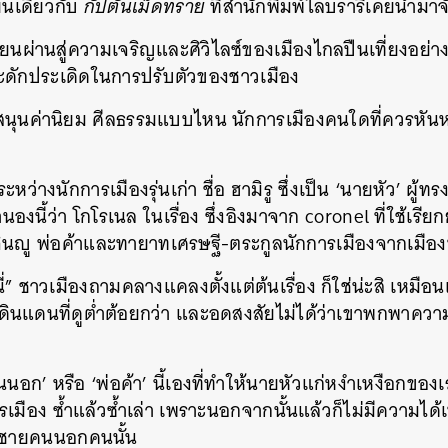
ียนเดียวกับ
กัปตันเม็ดทราย
ที่สำนักพิมพ์ไลบรารีเคยนำมาจ
ยนผ่านสู่ความเจริญและศิวิไลซ์ของเมืองไกลปืนเที่ยงอย่าง
ประดักประเดิดในการปรับตัวของชาวเมือง
นุนค่านิยม ศีลธรรมแบบไหน นักการเมืองคนใดที่ควรหันห
หว่างนักการเมืองรุ่นเก่า ชื่อ ฮามิรู ซึ่งเป็น ‘นายหัว’ ผู้ทร
งนี้ว่า โกโรเนล ในเรื่อง ซึ่งอิงมาจาก coronel ที่ใช้เรี
ุงจินญู พ่อค้าและทายาทเศรษฐี-ตระกูลนักการเมืองจากเมืองห
ี่” ชาวเมืองถามคลางแคลงตั้งแต่ต้นเรื่อง ก็ใช่น่ะสิ เหมื
ในดินแดนที่ดูต่ำต้อยกว่า และอดสงสัยไม่ได้ว่าเขาพกพาคว
อก’ หรือ ‘พ่อค้า’ นี้เองที่ทำให้นายหัวแก่หงำเหงือกของ
เมือง ซ้ำแล้วซ้ำเล่า เพราะนอกจากนั้นแล้วก็ไม่มีความได
ับชายคนนอกคนนั้น
นหา