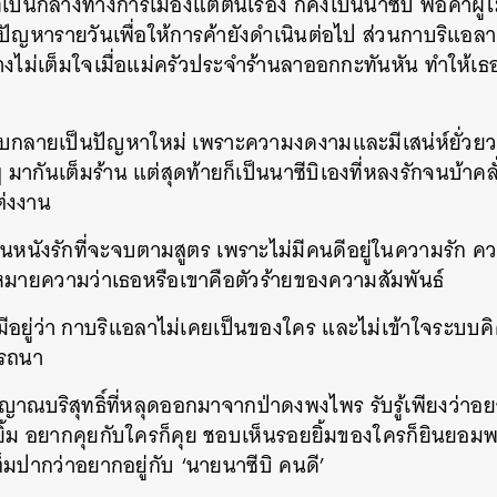
เป็นกลางทางการเมืองแต่ต้นเรื่อง ก็คงเป็นนาซีบิ พ่อค้าผู้
แก้ปัญหารายวันเพื่อให้การค้ายังดำเนินต่อไป ส่วนกาบริแ
ย่างไม่เต็มใจเมื่อแม่ครัวประจำร้านลาออกกะทันหัน ทำให้
บกลายเป็นปัญหาใหม่ เพราะความงดงามและมีเสน่ห์ยั่วยวน
ๆ มากันเต็มร้าน แต่สุดท้ายก็เป็นนาซีบิเองที่หลงรักจนบ้าค
ต่งงาน
ี่เป็นหนังรักที่จะจบตามสูตร เพราะไม่มีคนดีอยู่ในความรัก 
ด้หมายความว่าเธอหรือเขาคือตัวร้ายของความสัมพันธ์
้มีอยู่ว่า กาบริแอลาไม่เคยเป็นของใคร และไม่เข้าใจระบบค
ารถนา
ญาณบริสุทธิ์ที่หลุดออกมาจากป่าดงพงไพร รับรู้เพียงว่า
็ยิ้ม อยากคุยกับใครก็คุย ชอบเห็นรอยยิ้มของใครก็ยินยอมพร
ต็มปากว่าอยากอยู่กับ ‘นายนาซีบิ คนดี’