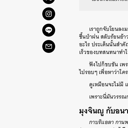
เราถูกจับโยนลงม
ชื้นป่าฝน สลับร้อนอ้
อะไร ประเด็นนั้นสำคั
เร็วของบทสนทนาทำให
ฟังไปก็ขบขัน เพร
ไปรอบๆ เพื่อหาว่าใครก
ดูเหมือนจะไม่มี 
เพราะนี่มันวรรณ
มุงจินญู กับอน
กาบริแอลา กาน