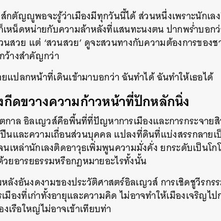
์กตัญญูพอจะรู้ว่าเมืองมีทุกวันนี้ได้ ส่วนหนึ่งเพราะนักเลงกึ
SHARE
TWEET
LINE
EMAIL
ึ่งก็เหน็ดหน่ายกับความล้าหลังที่แสนทะนงตน ปากพร่ำบอกว
วนสวย แต่ ‘สวนสวย’ ดูจะสวนทางกับความต้องการของชาวเม
กว้างสำคัญกว่า
ยแปลกหน้าที่เดินเข้ามาบอกว่า ฉันทำได้ ฉันทำให้เธอได้
งกีดขวางความก้าวหน้าที่ปักหลักนิ่ง
กาล อิลเญวส์คือพื้นที่ที่ปัญหาการเมืองและการกระจายสิ
ุธปืนและความเถื่อนส่วนบุคคล แปลงที่ดินที่แบ่งสรรกลายเป็
นเหล่านักเลงติดอาวุธเพิ่มพูนความมั่งคั่ง ยกระดับเป็นโกโร
ช่ด้วยอารยธรรมหรือกฎหมายอะไรทั้งนั้น
หลังอันงดงามของประวัติศาสตร์อิลเญวส์ การเชิดชูวีรกรรม
มืองที่เก่าทั้งอายุและความคิด ไม่อาจทำให้เมืองเจริญไปกว
องเรือใหญ่ไม่อาจเข้าเทียบท่า