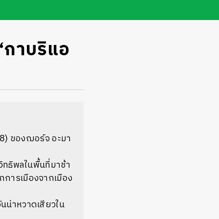
 ‘กาบริแอ
8) ของฌอร์จ อะมา
อิทธิพลในพื้นที่มาช้า
นักการเมืองจากเมือง
อันน่าหวาดเสียวใน