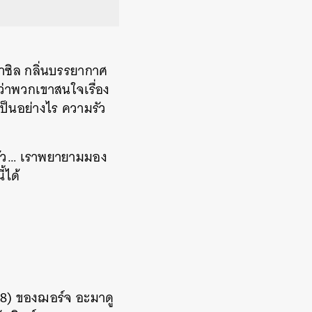
าซิล กลิ่นบรรยากาศ
ว่าพวกเขาสนใจเรื่อง
ป็นอย่างไร ความรัว
ุกตัว… เราพยายามมอง
้ได้
58) ของฌอร์จ อะมาดู