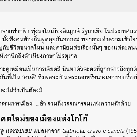
าจากฟากฟ้า พุ่งลงในเมืองอิเญวส์ รัฐบาเยีย ในประเทศบร
าว นั่งฟังคนท้องถิ่นพูดคุยกันออกรส พยายามทำความเข้าใจ
ญกับชีวิตขนาดไหน และค่านิยมต่อเรื่องนั้นๆ ของแต่ละคนเ
้เรานึกถึงสำเนียงภาษาโปรตุเกส
าะดูเหมือนเป็นการเสียดสี นินทาตัวละครที่ถูกกล่าวถึงท
ันที่เป็น ‘คนดี’ ซึ่งพอจะเป็นพระเอกหรือนางเอกของเรื่องนี
และไม่จำเป็นต้องมี
กรรมการเมือง! …อ้า รวมถึงวรรณกรรมแห่งความรักด้วย
าคตใหม่ของเมืองแห่งโกโก้
พลู และอบเชย
แปลมาจาก
Gabriela, cravo e canela
(19