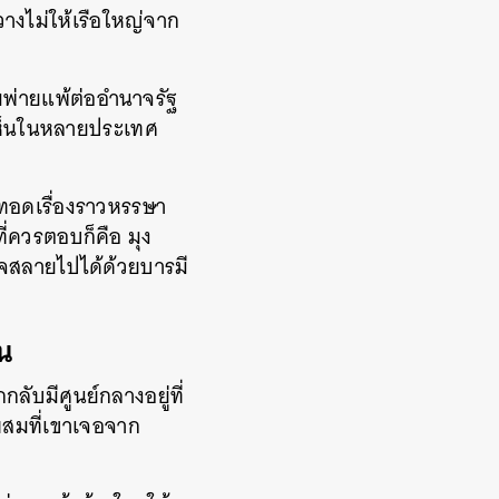
างไม่ให้เรือใหญ่จาก
ามพ่ายแพ้ต่ออำนาจรัฐ
พบเห็นในหลายประเทศ
ายทอดเรื่องราวหรรษา
ี่ควรตอบก็คือ มุง
าจสลายไปได้ด้วยบารมี
น
กลับมีศูนย์กลางอยู่ที่
กผสมที่เขาเจอจาก