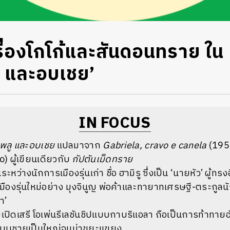
รื่องโกโก้และสันดอนทราย ใน
 และอบเชย’
IN FOCUS
นพลู และอบเชย
แปลมาจาก
Gabriela, cravo e canela
(195
o)
ผู้เขียนเดียวกับ
กัปตันเม็ดทราย
ะหว่างนักการเมืองรุ่นเก่า ชื่อ ฮามิรู ซึ่งเป็น ‘นายหัว’ ผู้ทรง
มืองรุ่นใหม่อย่าง มุงจินญู พ่อค้าและทายาทเศรษฐี-ตระกูล
า’
เปิดเสรี โอเพ่นรีเลชันชิปแบบกาบริแอลา ถือเป็นการท้าทาย
ิดแบบชายเป็นใหญ่จนน่าขยะแขยง